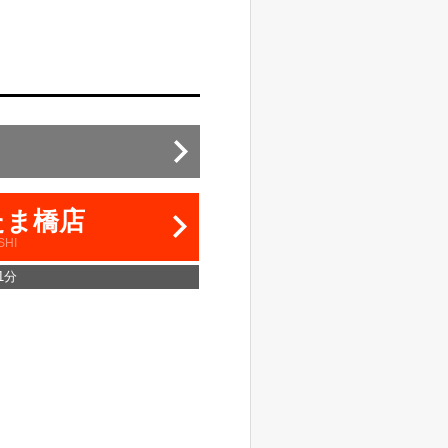
たま橋店
SHI
1分