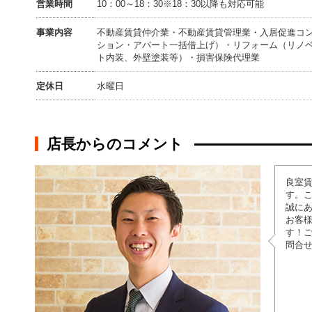
営業時間
10：00～18：30※18：30以降も対応可能
事業内容
不動産賃貸仲介業・不動産賃貸管理業・入居促進コ
ション・アパート一括借上げ）・リフォーム（リノ
ト内装、外壁塗装等）・損害保険代理業
定休日
水曜日
店長からのコメント
良室賃
す。こ
誠に
お客
す！
問合