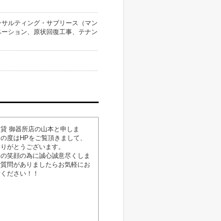
ンサルティング・サブリース（マン
ベーション、原状回復工事、テナン
貸 御器所店の山本と申しま
の度はHPをご覧頂きまして、
ありがとうございます。
様の笑顔の為に誠心誠意尽くしま
ご質問がありましたらお気軽にお
せください！！