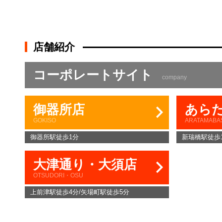
店舗紹介
コーポレートサイト
company
御器所店
あら
GOKISO
ARATAMABA
御器所駅徒歩1分
新瑞橋駅徒歩
大津通り・大須店
OTSUDORI・OSU
上前津駅徒歩4分/矢場町駅徒歩5分