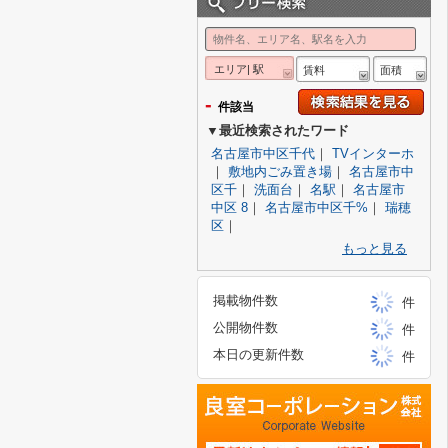
エリア| 駅
賃料
面積
-
件該当
▼最近検索されたワード
名古屋市中区千代
｜
TVインターホ
｜
敷地内ごみ置き場
｜
名古屋市中
区千
｜
洗面台
｜
名駅
｜
名古屋市
中区 8
｜
名古屋市中区千%
｜
瑞穂
区
｜
もっと見る
掲載物件数
件
公開物件数
件
本日の更新件数
件