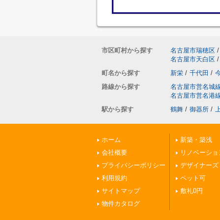
市区町村から探す
名古屋市瑞穂区
/
名古屋市天白区
/
町名から探す
新栄
/
千代田
/
路線から探す
名古屋市営名城
名古屋市営名港
駅から探す
鶴舞
/
御器所
/
ホーム
新築・築浅
会社概要
リノベーショ
プライバシーポリシー
デザイナーズ
利用規約
ペット可
サイトマップ
敷礼0円
物件カタログ