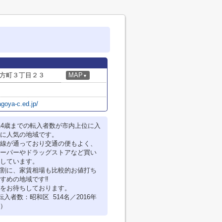
方町３丁目２３
MAP
▼
goya-c.ed.jp/
14歳までの転入者数が市内上位に入
に人気の地域です。
線が通っており交通の便もよく、
ーパーやドラッグストアなど買い
しています。
割に、家賃相場も比較的お値打ち
すめの地域です‼
をお待ちしております。
転入者数：昭和区 514名／2016年
）