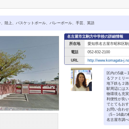
ー、陸上、バスケットボール、バレーボール、手芸、英語
名古屋市立駒方中学校の詳細情報
所在地
愛知県名古屋市昭和区駒
電話
052-832-2100
URL
http://www.komagata-j.na
区内の5歳～
るファミリー
地下鉄も２路
駅周辺にはス
物環境も充実
利便性が良い
でとてもおす
お問い合わせ
（5～14歳の
名古屋市調べ