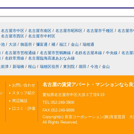
名古屋市中区
/
名古屋市南区
/
名古屋市昭和区
/
名古屋市千種区
/
名古屋市
名古屋市西区
/
名古屋市中村区
今池
/
大須
/
御器所
/
彌富通
/
橘
/
福江
/
金山
/
瑞穂通
線
/
名古屋市営桜通線
/
名古屋市営鶴舞線
/
名鉄名古屋本線
/
中央線
/
名古屋
線
/
名鉄常滑線
/
名古屋臨海高速あおなみ線
上前津
/
新瑞橋
/
桜山
/
瑞穂区役所
/
東別院
/
堀田
/
今池
/
金山
名古屋の賃貸アパート・マンションなら良
お問い合わせ
ン
スタッフ紹介
愛知県名古屋市中区大須３丁目9-19
周辺施設
TEL:052-249-3900
口コミ・評価
FAX:052-249-9898
Copyright(c) 良室コーポレーション(株)良室賃貸
All Rights Reserved.