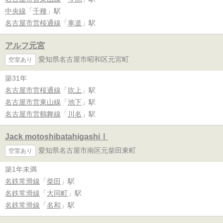
中央線
「
千種
」駅
名古屋市営桜通線
「
車道
」駅
アルフ元宮
愛知県名古屋市昭和区元宮町
空室あり
築31年
名古屋市営桜通線
「
吹上
」駅
名古屋市営東山線
「
池下
」駅
名古屋市営鶴舞線
「
川名
」駅
Jack motoshibatahigashiⅠ
愛知県名古屋市南区元柴田東町
空室あり
築1年未満
名鉄常滑線
「
柴田
」駅
名鉄常滑線
「
大同町
」駅
名鉄常滑線
「
名和
」駅