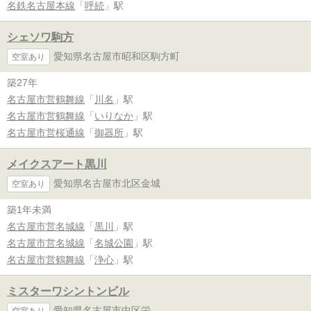
名鉄名古屋本線
「
呼続
」駅
シェソワ駒方
愛知県名古屋市昭和区駒方町
空室あり
築27年
名古屋市営鶴舞線
「
川名
」駅
名古屋市営鶴舞線
「
いりなか
」駅
名古屋市営桜通線
「
御器所
」駅
メイクスアート黒川
愛知県名古屋市北区金城
空室あり
築1年未満
名古屋市営名城線
「
黒川
」駅
名古屋市営名城線
「
名城公園
」駅
名古屋市営鶴舞線
「
浄心
」駅
ミスターワシントンビル
愛知県名古屋市中区栄
空室あり