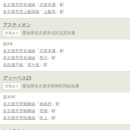
名古屋市営名城線
「
志賀本通
」駅
名古屋市営上飯田線
「
上飯田
」駅
アスティオン
愛知県名古屋市北区志賀本通
空室あり
築9年
名古屋市営名城線
「
志賀本通
」駅
名古屋市営名城線
「
黒川
」駅
名鉄瀬戸線
「
尼ケ坂
」駅
ディーベス23
愛知県名古屋市昭和区阿由知通
空室あり
築30年
名古屋市営鶴舞線
「
御器所
」駅
名古屋市営鶴舞線
「
荒畑
」駅
名古屋市営桜通線
「
吹上
」駅