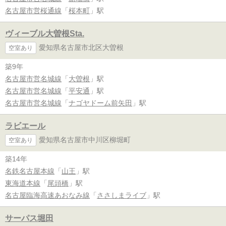
名古屋市営桜通線
「
桜本町
」駅
ヴィーブル大曽根Sta.
愛知県名古屋市北区大曽根
空室あり
築9年
名古屋市営名城線
「
大曽根
」駅
名古屋市営名城線
「
平安通
」駅
名古屋市営名城線
「
ナゴヤドーム前矢田
」駅
ラビエール
愛知県名古屋市中川区柳堀町
空室あり
築14年
名鉄名古屋本線
「
山王
」駅
東海道本線
「
尾頭橋
」駅
名古屋臨海高速あおなみ線
「
ささしまライブ
」駅
サーパス堀田