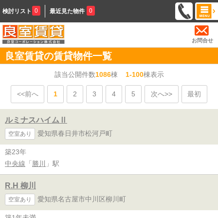
0
0
検討リスト
最近見た物件
お問合せ
良室賃貸の賃貸物件一覧
該当公開件数
1086
棟
1-100
棟表示
<<前へ
1
2
3
4
5
次へ>>
最初
ルミナスハイムⅡ
愛知県春日井市松河戸町
空室あり
築23年
中央線
「
勝川
」駅
R.H 柳川
愛知県名古屋市中川区柳川町
空室あり
築1年未満