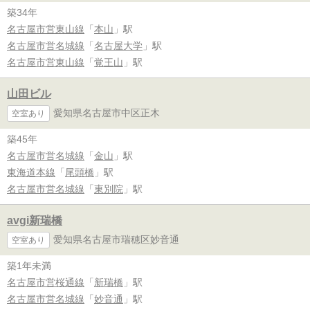
築34年
名古屋市営東山線
「
本山
」駅
名古屋市営名城線
「
名古屋大学
」駅
名古屋市営東山線
「
覚王山
」駅
山田ビル
愛知県名古屋市中区正木
空室あり
築45年
名古屋市営名城線
「
金山
」駅
東海道本線
「
尾頭橋
」駅
名古屋市営名城線
「
東別院
」駅
avgi新瑞橋
愛知県名古屋市瑞穂区妙音通
空室あり
築1年未満
名古屋市営桜通線
「
新瑞橋
」駅
名古屋市営名城線
「
妙音通
」駅