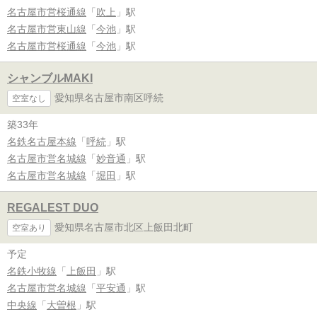
名古屋市営桜通線
「
吹上
」駅
名古屋市営東山線
「
今池
」駅
名古屋市営桜通線
「
今池
」駅
シャンブルMAKI
愛知県名古屋市南区呼続
空室なし
築33年
名鉄名古屋本線
「
呼続
」駅
名古屋市営名城線
「
妙音通
」駅
名古屋市営名城線
「
堀田
」駅
REGALEST DUO
愛知県名古屋市北区上飯田北町
空室あり
予定
名鉄小牧線
「
上飯田
」駅
名古屋市営名城線
「
平安通
」駅
中央線
「
大曽根
」駅