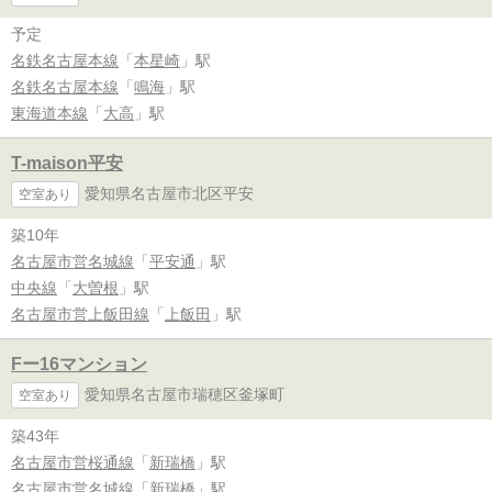
予定
名鉄名古屋本線
「
本星崎
」駅
名鉄名古屋本線
「
鳴海
」駅
東海道本線
「
大高
」駅
T-maison平安
愛知県名古屋市北区平安
空室あり
築10年
名古屋市営名城線
「
平安通
」駅
中央線
「
大曽根
」駅
名古屋市営上飯田線
「
上飯田
」駅
Fー16マンション
愛知県名古屋市瑞穂区釜塚町
空室あり
築43年
名古屋市営桜通線
「
新瑞橋
」駅
名古屋市営名城線
「
新瑞橋
」駅