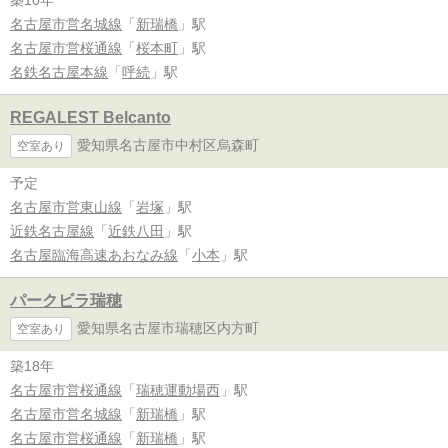
名古屋市営名城線
「
新瑞橋
」駅
名古屋市営桜通線
「
桜本町
」駅
名鉄名古屋本線
「
呼続
」駅
REGALEST Belcanto
愛知県名古屋市中村区烏森町
空室あり
予定
名古屋市営東山線
「
岩塚
」駅
近鉄名古屋線
「
近鉄八田
」駅
名古屋臨海高速あおなみ線
「
小本
」駅
パークビラ瑞穂
愛知県名古屋市瑞穂区内方町
空室あり
築18年
名古屋市営桜通線
「
瑞穂運動場西
」駅
名古屋市営名城線
「
新瑞橋
」駅
名古屋市営桜通線
「
新瑞橋
」駅