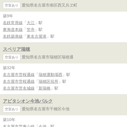
愛知県名古屋市南区西又兵ヱ町
空室あり
築9年
名鉄常滑線
「
大江
」駅
東海道本線
「
笠寺
」駅
名鉄築港線
「
東名古屋港
」駅
スペリア瑞穂
愛知県名古屋市瑞穂区瑞穂通
空室あり
築32年
名古屋市営桜通線
「
瑞穂運動場西
」駅
名古屋市営桜通線
「
瑞穂区役所
」駅
名古屋市営名城線
「
新瑞橋
」駅
アビタシオン今池パルク
愛知県名古屋市千種区今池
空室あり
築10年
名古屋市営東山線
「
今池
」駅