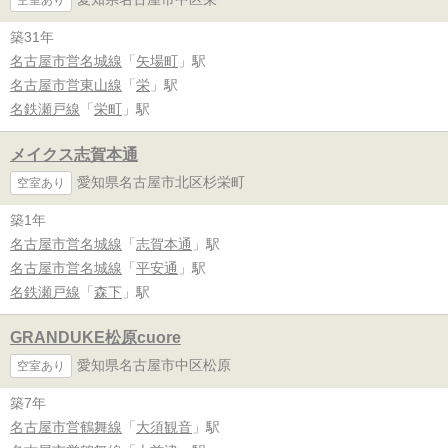
築31年
名古屋市営名城線
「
矢場町
」駅
名古屋市営東山線
「
栄
」駅
名鉄瀬戸線
「
栄町
」駅
メイクス志賀本通
愛知県名古屋市北区杉栄町
空室あり
築1年
名古屋市営名城線
「
志賀本通
」駅
名古屋市営名城線
「
平安通
」駅
名鉄瀬戸線
「
森下
」駅
GRANDUKE松原cuore
愛知県名古屋市中区松原
空室あり
築7年
名古屋市営鶴舞線
「
大須観音
」駅