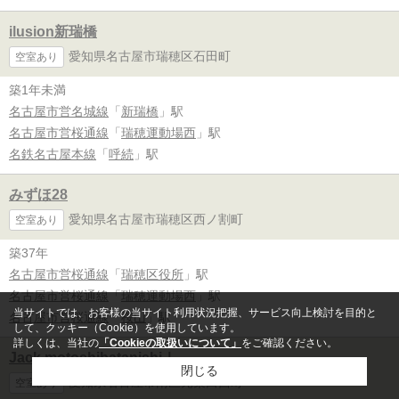
ilusion新瑞橋
愛知県名古屋市瑞穂区石田町
空室あり
築1年未満
名古屋市営名城線
「
新瑞橋
」駅
名古屋市営桜通線
「
瑞穂運動場西
」駅
名鉄名古屋本線
「
呼続
」駅
みずほ28
愛知県名古屋市瑞穂区西ノ割町
空室あり
築37年
名古屋市営桜通線
「
瑞穂区役所
」駅
名古屋市営桜通線
「
瑞穂運動場西
」駅
当サイトでは、お客様の当サイト利用状況把握、サービス向上検討を目的と
名古屋市営桜通線
「
桜山
」駅
して、クッキー（Cookie）を使用しています。
詳しくは、当社の
「Cookieの取扱いについて」
をご確認ください。
Jack motoshibatanishiⅠ
閉じる
愛知県名古屋市南区元柴田西町
空室あり