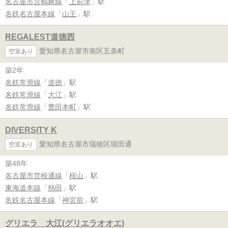
名古屋市営鶴舞線
「
上前津
」駅
名鉄名古屋本線
「
山王
」駅
REGALEST道徳西
愛知県名古屋市南区五条町
空室あり
築2年
名鉄常滑線
「
道徳
」駅
名鉄常滑線
「
大江
」駅
名鉄常滑線
「
豊田本町
」駅
DIVERSITY K
愛知県名古屋市瑞穂区堀田通
空室あり
築48年
名古屋市営桜通線
「
桜山
」駅
東海道本線
「
熱田
」駅
名鉄名古屋本線
「
神宮前
」駅
グリエラ 大江(グリエラオオエ)