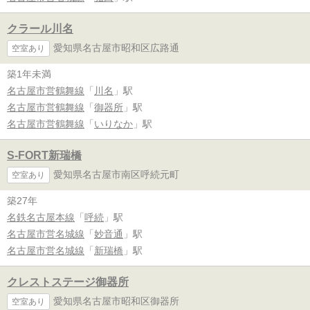
クラール川名
愛知県名古屋市昭和区広路通
空室あり
築1年未満
名古屋市営鶴舞線
「
川名
」駅
名古屋市営鶴舞線
「
御器所
」駅
名古屋市営鶴舞線
「
いりなか
」駅
S-FORT新瑞橋
愛知県名古屋市南区呼続元町
空室あり
築27年
名鉄名古屋本線
「
呼続
」駅
名古屋市営名城線
「
妙音通
」駅
名古屋市営名城線
「
新瑞橋
」駅
クレストステージ御器所
愛知県名古屋市昭和区御器所
空室あり