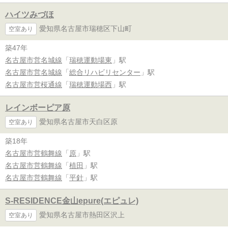
ハイツみづほ
愛知県名古屋市瑞穂区下山町
空室あり
築47年
名古屋市営名城線
「
瑞穂運動場東
」駅
名古屋市営名城線
「
総合リハビリセンター
」駅
名古屋市営桜通線
「
瑞穂運動場西
」駅
レインボーピア原
愛知県名古屋市天白区原
空室あり
築18年
名古屋市営鶴舞線
「
原
」駅
名古屋市営鶴舞線
「
植田
」駅
名古屋市営鶴舞線
「
平針
」駅
S-RESIDENCE金山epure(エピュレ)
愛知県名古屋市熱田区沢上
空室あり