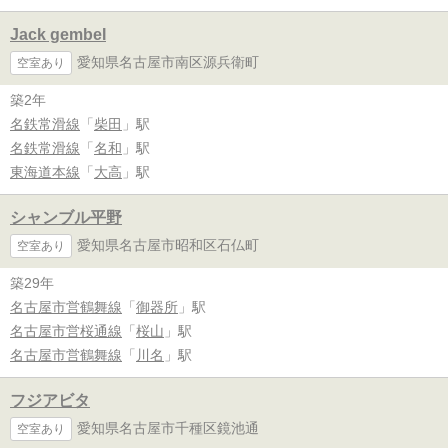
Jack gembeI
愛知県名古屋市南区源兵衛町
空室あり
築2年
名鉄常滑線
「
柴田
」駅
名鉄常滑線
「
名和
」駅
東海道本線
「
大高
」駅
シャンブル平野
愛知県名古屋市昭和区石仏町
空室あり
築29年
名古屋市営鶴舞線
「
御器所
」駅
名古屋市営桜通線
「
桜山
」駅
名古屋市営鶴舞線
「
川名
」駅
フジアビタ
愛知県名古屋市千種区鏡池通
空室あり