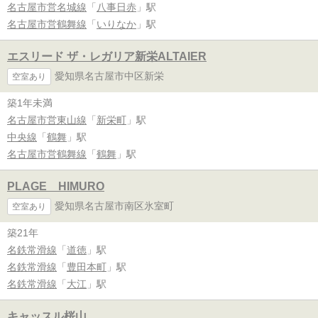
名古屋市営名城線
「
八事日赤
」駅
名古屋市営鶴舞線
「
いりなか
」駅
エスリード ザ・レガリア新栄ALTAIER
愛知県名古屋市中区新栄
空室あり
築1年未満
名古屋市営東山線
「
新栄町
」駅
中央線
「
鶴舞
」駅
名古屋市営鶴舞線
「
鶴舞
」駅
PLAGE HIMURO
愛知県名古屋市南区氷室町
空室あり
築21年
名鉄常滑線
「
道徳
」駅
名鉄常滑線
「
豊田本町
」駅
名鉄常滑線
「
大江
」駅
キャッスル桜山