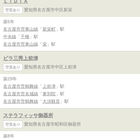
ＬＩＤＩＡ
愛知県名古屋市中区新栄
空室あり
築5年
名古屋市営東山線
「
新栄町
」駅
中央線
「
千種
」駅
名古屋市営東山線
「
栄
」駅
ビラ三秀上前津
愛知県名古屋市中区上前津
空室あり
築29年
名古屋市営鶴舞線
「
上前津
」駅
名古屋市営名城線
「
東別院
」駅
名古屋市営鶴舞線
「
大須観音
」駅
ステラフィッサ御器所
愛知県名古屋市昭和区御器所
空室あり
築8年