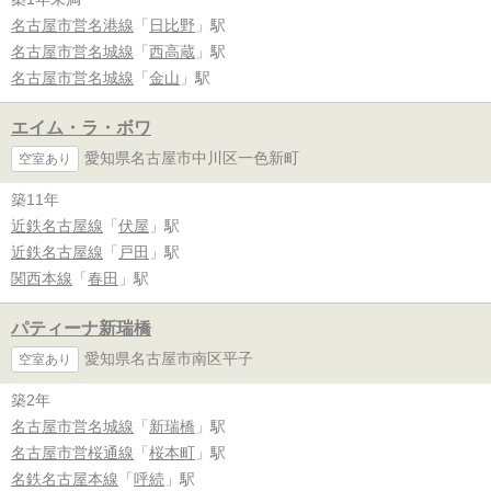
名古屋市営名港線
「
日比野
」駅
名古屋市営名城線
「
西高蔵
」駅
名古屋市営名城線
「
金山
」駅
エイム・ラ・ボワ
愛知県名古屋市中川区一色新町
空室あり
築11年
近鉄名古屋線
「
伏屋
」駅
近鉄名古屋線
「
戸田
」駅
関西本線
「
春田
」駅
パティーナ新瑞橋
愛知県名古屋市南区平子
空室あり
築2年
名古屋市営名城線
「
新瑞橋
」駅
名古屋市営桜通線
「
桜本町
」駅
名鉄名古屋本線
「
呼続
」駅