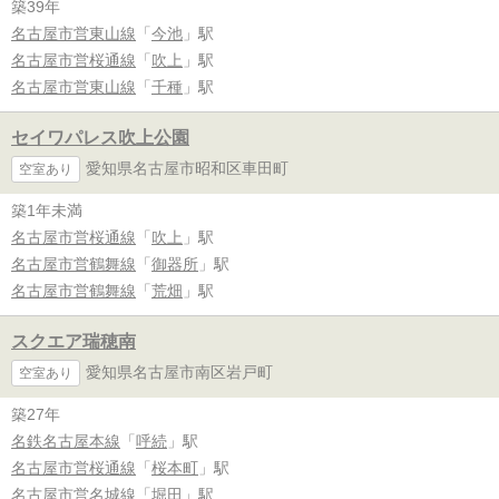
築39年
名古屋市営東山線
「
今池
」駅
名古屋市営桜通線
「
吹上
」駅
名古屋市営東山線
「
千種
」駅
セイワパレス吹上公園
愛知県名古屋市昭和区車田町
空室あり
築1年未満
名古屋市営桜通線
「
吹上
」駅
名古屋市営鶴舞線
「
御器所
」駅
名古屋市営鶴舞線
「
荒畑
」駅
スクエア瑞穂南
愛知県名古屋市南区岩戸町
空室あり
築27年
名鉄名古屋本線
「
呼続
」駅
名古屋市営桜通線
「
桜本町
」駅
名古屋市営名城線
「
堀田
」駅