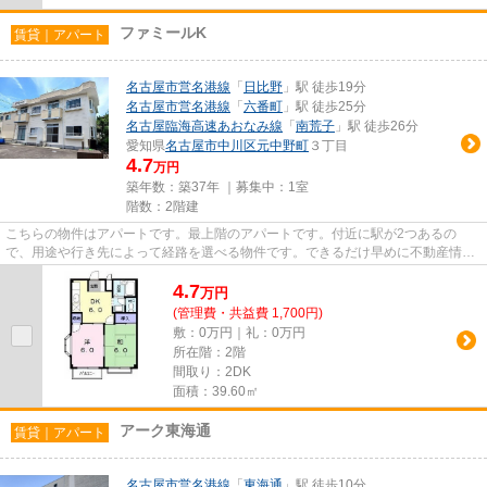
ファミールK
賃貸｜アパート
名古屋市営名港線
「
日比野
」駅 徒歩19分
名古屋市営名港線
「
六番町
」駅 徒歩25分
名古屋臨海高速あおなみ線
「
南荒子
」駅 徒歩26分
愛知県
名古屋市中川区
元中野町
３丁目
4.7
万円
築年数：築37年 ｜募集中：
1室
階数：2階建
こちらの物件はアパートです。最上階のアパートです。付近に駅が2つあるの
で、用途や行き先によって経路を選べる物件です。できるだけ早めに不動産情報
を集めたい方は当社スタッフまで...
4.7
万
円
(管理費・共益費 1,700円)
敷：0万円｜礼：0万円
所在階：2階
間取り：2DK
面積：39.60㎡
アーク東海通
賃貸｜アパート
名古屋市営名港線
「
東海通
」駅 徒歩10分