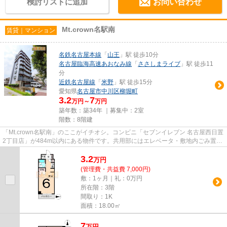
検討リストに追加
お問い合わせ
Mt.crown名駅南
賃貸｜マンション
名鉄名古屋本線
「
山王
」駅 徒歩10分
名古屋臨海高速あおなみ線
「
ささしまライブ
」駅 徒歩11
分
近鉄名古屋線
「
米野
」駅 徒歩15分
愛知県
名古屋市中川区
柳堀町
3.2
7
万円～
万円
築年数：築34年 ｜募集中：
2室
階数：8階建
「Mt.crown名駅南」のここがイチオシ。コンビニ「セブンイレブン 名古屋西日置
2丁目店」が484m以内にある物件です。共用部にはエレベータ・敷地内ごみ置き
場などが揃っております。好...
3.2
万
円
(管理費・共益費 7,000円)
敷：1ヶ月｜礼：0万円
所在階：3階
間取り：1K
面積：18.00㎡
7
万
円