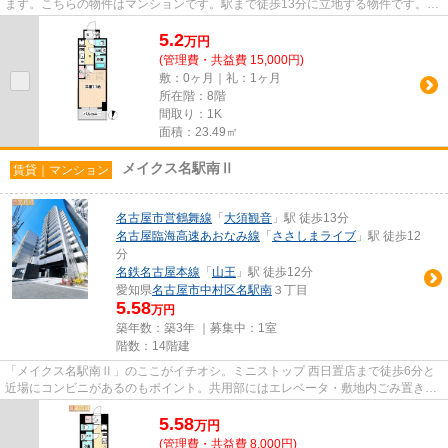
ます。こちらの物件はマンションです。駅まで徒歩13分に立地する物件です。こ
ちらの物件は築6年ですが、充...
5.2
万
円
(管理費・共益費 15,000円)
敷：0ヶ月｜礼：1ヶ月
所在階：8階
間取り：1K
面積：23.49㎡
メイクス名駅南Ⅱ
賃貸｜マンション
名古屋市営鶴舞線
「
大須観音
」駅 徒歩13分
名古屋臨海高速あおなみ線
「
ささしまライブ
」駅 徒歩12
分
名鉄名古屋本線
「
山王
」駅 徒歩12分
愛知県
名古屋市中村区
名駅南
３丁目
5.58
万円
築年数：築3年 ｜募集中：
1室
階数：14階建
「メイクス名駅南Ⅱ」のここがイチオシ。ミニストップ 西日置店まで徒歩6分と
近場にコンビニがあるのもポイント。共用部にはエレベータ・敷地内ごみ置き場
などが揃っており、とても充実...
5.58
万
円
(管理費・共益費 8,000円)