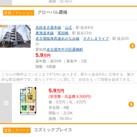
面積：31.02㎡
グローバル露橋
賃貸｜マンション
名鉄名古屋本線
「
山王
」駅 徒歩8分
東海道本線
「
尾頭橋
」駅 徒歩13分
名古屋臨海高速あおなみ線
「
ささしまライブ
」駅 徒歩20
分
愛知県
名古屋市中川区
露橋町
5.9
万円
築年数：築34年 ｜募集中：
1室
階数：6階建
こちらの物件はコンビニまで471mにあります。駅から徒歩8分に立地する、魅力
的な駅近物件です。造りとデザインに関して、自信をもって情報を提供できるマ
ンションです。様々な場所への...
5.9
万
円
(管理費・共益費 6,500円)
敷：0万円｜礼：0万円
所在階：4階
間取り：2LDK
面積：50.00㎡
コズミックプレイス
賃貸｜アパート