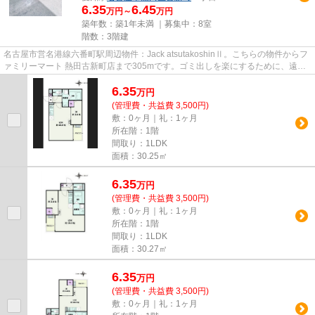
6.35
6.45
万円～
万円
築年数：築1年未満 ｜募集中：
8室
階数：3階建
名古屋市営名港線六番町駅周辺物件：Jack atsutakoshinⅡ。こちらの物件からフ
ァミリーマート 熱田古新町店まで305mです。ゴミ出しを楽にするために、遠く
まで行かずに済むゴミ置き場を...
6.35
万
円
(管理費・共益費 3,500円)
敷：0ヶ月｜礼：1ヶ月
所在階：1階
間取り：1LDK
面積：30.25㎡
6.35
万
円
(管理費・共益費 3,500円)
敷：0ヶ月｜礼：1ヶ月
所在階：1階
間取り：1LDK
面積：30.27㎡
6.35
万
円
(管理費・共益費 3,500円)
敷：0ヶ月｜礼：1ヶ月