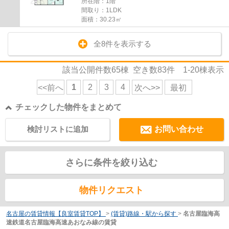
所在階：1階
間取り：1LDK
面積：30.23㎡
全8件を表示する
該当公開件数
65
棟 空き数
83
件
1-20
棟表示
1
2
3
4
<<前へ
次へ>>
最初
チェックした物件をまとめて
検討リストに追加
お問い合わせ
さらに条件を絞り込む
物件リクエスト
名古屋の賃貸情報【良室賃貸TOP】
>
(賃貸)路線・駅から探す
>
名古屋臨海高
速鉄道名古屋臨海高速あおなみ線の賃貸