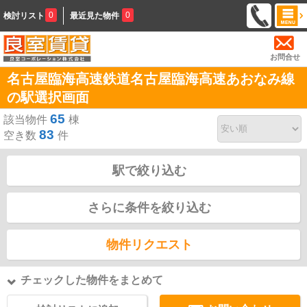
0
0
検討リスト
最近見た物件
お問合せ
名古屋臨海高速鉄道名古屋臨海高速あおなみ線
の駅選択画面
65
該当物件
棟
83
空き数
件
駅で絞り込む
さらに条件を絞り込む
物件リクエスト
チェックした物件をまとめて