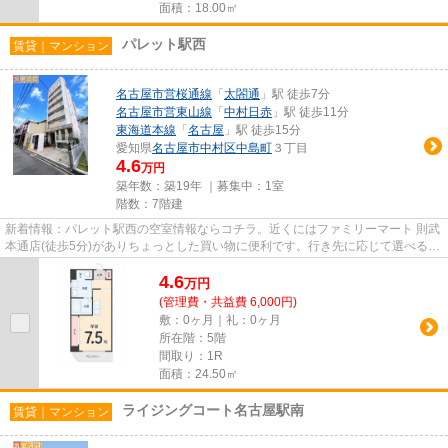
面積：18.00㎡
パレット駅西
賃貸｜マンション
名古屋市営桜通線
「
太閤通
」駅 徒歩7分
名古屋市営東山線
「
中村日赤
」駅 徒歩11分
東海道本線
「
名古屋
」駅 徒歩15分
愛知県
名古屋市中村区
中島町
３丁目
4.6
万円
築年数：築19年 ｜募集中：
1室
階数：7階建
新着情報：パレット駅西の空室情報ならコチラ。近くにはファミリーマート 則武
本通店(徒歩5分)がありちょっとした買い物に便利です。行き先に応じて選べる3
駅以上利用可の物件です。造...
4.6
万
円
(管理費・共益費 6,000円)
敷：0ヶ月｜礼：0ヶ月
所在階：5階
間取り：1R
面積：24.50㎡
ライジングコート名古屋駅南
賃貸｜マンション