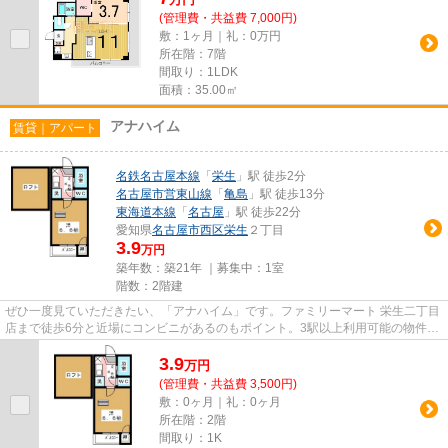
(管理費・共益費 7,000円)
敷：1ヶ月｜礼：0万円
所在階：7階
間取り：1LDK
面積：35.00㎡
アナハイム
賃貸｜アパート
名鉄名古屋本線
「
栄生
」駅 徒歩2分
名古屋市営東山線
「
亀島
」駅 徒歩13分
東海道本線
「
名古屋
」駅 徒歩22分
愛知県
名古屋市西区
栄生
２丁目
3.9
万円
築年数：築21年 ｜募集中：
1室
階数：2階建
ぜひ一度見ていただきたい、「アナハイム」です。ファミリーマート 栄生二丁目
店まで徒歩6分と近場にコンビニがあるのもポイント。3駅以上利用可能の物件な
らお出かけも便利です。最上...
3.9
万
円
(管理費・共益費 3,500円)
敷：0ヶ月｜礼：0ヶ月
所在階：2階
間取り：1K