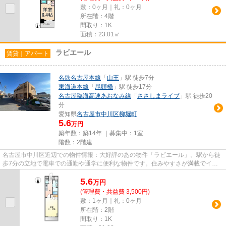
敷：0ヶ月｜礼：0ヶ月
所在階：4階
間取り：1K
面積：23.01㎡
ラビエール
賃貸｜アパート
名鉄名古屋本線
「
山王
」駅 徒歩7分
東海道本線
「
尾頭橋
」駅 徒歩17分
名古屋臨海高速あおなみ線
「
ささしまライブ
」駅 徒歩20
分
愛知県
名古屋市中川区
柳堀町
5.6
万円
築年数：築14年 ｜募集中：
1室
階数：2階建
名古屋市中川区近辺での物件情報：大好評のあの物件「ラビエール」。駅から徒
歩7分の立地で電車での通勤や通学に便利な物件です。住みやすさが満載でイチ
オシのアパートはこちらです。...
5.6
万
円
(管理費・共益費 3,500円)
敷：1ヶ月｜礼：0ヶ月
所在階：2階
間取り：1K