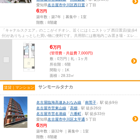
愛知県
名古屋市中川区
西日置
２丁目
6
万円
築年数：築7年 ｜募集中：
1室
階数：8階建
「キャナルスクエア」のここがイチオシ。近くにはミニストップ 西日置店(徒歩4
分)がありちょっとした買い物に便利です。共用部には敷地内ごみ置き場・エレベ
ータなどが揃っております...
6
万
円
(管理費・共益費 7,000円)
敷：0万円｜礼：1ヶ月
所在階：6階
間取り：1K
面積：28.33㎡
サンモールタナカ
賃貸｜マンション
名古屋臨海高速あおなみ線
「
南荒子
」駅 徒歩9分
名古屋市営東山線
「
高畑
」駅 徒歩26分
名古屋市営名港線
「
六番町
」駅 徒歩33分
愛知県
名古屋市中川区
太平通
５丁目
6
万円
築年数：築32年 ｜募集中：
1室
階数：8階建