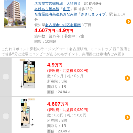
名古屋市営鶴舞線
「
大須観音
」駅 徒歩9分
名鉄名古屋本線
「
山王
」駅 徒歩12分
名古屋臨海高速あおなみ線
「
ささしまライブ
」駅 徒歩14
分
愛知県
名古屋市中村区
名駅南
３丁目
4.607
4.9
万円～
万円
築年数：築19年 ｜募集中：
2室
階数：10階建
こだわりポイント満載のライジングコート名古屋駅南。ミニストップ 西日置店ま
で徒歩5分と近場にコンビニがあるのもポイント。共用部には敷地内ごみ置き
場・エレベータなどが揃ってお...
4.9
万
円
(管理費・共益費 6,000円)
敷：0ヶ月｜礼：0ヶ月
所在階：3階
間取り：1R
面積：24.84㎡
4.607
万
円
(管理費・共益費 9,930円)
敷：0万円｜礼：5.6万円
所在階：8階
間取り：1R
面積：23.49㎡