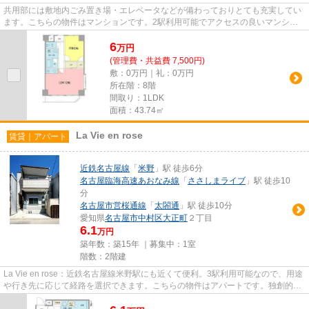
共用部には敷地内ごみ置き場・エレベータなどが備わっておりとても充実してい
ます。こちらの物件はマンションです。2駅利用可能でアクセスの良いマンショ
ンです。陽射し溢れる物件で過...
6
万
円
(管理費・共益費 7,500円)
敷：0万円｜礼：0万円
所在階：8階
間取り：1LDK
面積：43.74㎡
La Vie en rose
賃貸｜アパート
近鉄名古屋線
「
米野
」駅 徒歩6分
名古屋臨海高速あおなみ線
「
ささしまライブ
」駅 徒歩10
分
名古屋市営桜通線
「
太閤通
」駅 徒歩10分
愛知県
名古屋市中村区
大正町
２丁目
6.1
万円
築年数：築15年 ｜募集中：
1室
階数：2階建
La Vie en rose：近鉄名古屋線米野駅にも近くて便利。3駅利用可能なので、用途
や行き先に応じて経路を選択できます。こちらの物件はアパートです。独創的な
デザイナーズ物件で、ご好評...