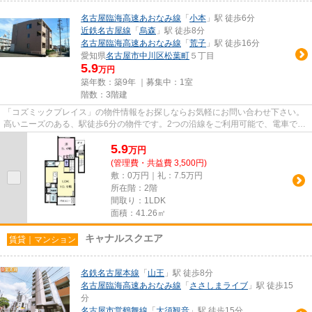
名古屋臨海高速あおなみ線
「
小本
」駅 徒歩6分
近鉄名古屋線
「
烏森
」駅 徒歩8分
名古屋臨海高速あおなみ線
「
荒子
」駅 徒歩16分
愛知県
名古屋市中川区
松葉町
５丁目
5.9
万円
築年数：築9年 ｜募集中：
1室
階数：3階建
「コズミックプレイス」の物件情報をお探しならお気軽にお問い合わせ下さい。
高いニーズのある、駅徒歩6分の物件です。2つの沿線をご利用可能で、電車での
お出かけがしやすい立地です...
5.9
万
円
(管理費・共益費 3,500円)
敷：0万円｜礼：7.5万円
所在階：2階
間取り：1LDK
面積：41.26㎡
キャナルスクエア
賃貸｜マンション
名鉄名古屋本線
「
山王
」駅 徒歩8分
名古屋臨海高速あおなみ線
「
ささしまライブ
」駅 徒歩15
分
名古屋市営鶴舞線
「
大須観音
」駅 徒歩15分