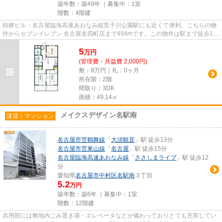
築年数：築49年 ｜募集中：
1室
階数：4階建
桔梗ビル：名古屋臨海高速あおなみ線荒子川公園駅にも近くて便利。こちらの物
件からセブンイレブン 名古屋名四町店まで494mです。この物件は駅まで徒歩13
分の立地です。こちらの物件は...
5
万
円
(管理費・共益費 2,000円)
敷：9万円｜礼：0ヶ月
所在階：2階
間取り：3DK
面積：49.14㎡
メイクスデザイン名駅南
賃貸｜マンション
名古屋市営鶴舞線
「
大須観音
」駅 徒歩13分
名古屋市営東山線
「
名古屋
」駅 徒歩15分
名古屋臨海高速あおなみ線
「
ささしまライブ
」駅 徒歩12
分
愛知県
名古屋市中村区
名駅南
３丁目
5.2
万円
築年数：築6年 ｜募集中：
1室
階数：12階建
共用部には敷地内ごみ置き場・エレベータなどが備わっておりとても充実してい