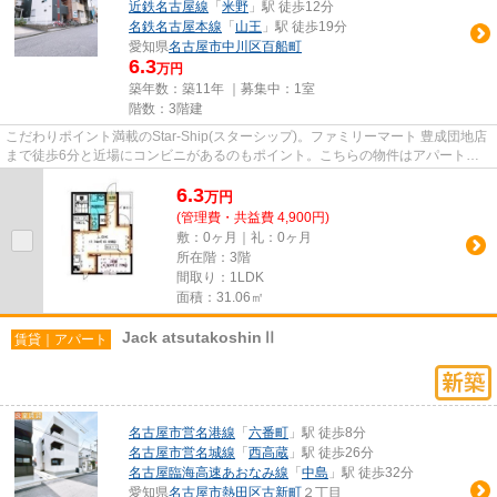
近鉄名古屋線
「
米野
」駅 徒歩12分
名鉄名古屋本線
「
山王
」駅 徒歩19分
愛知県
名古屋市中川区
百船町
6.3
万円
築年数：築11年 ｜募集中：
1室
階数：3階建
こだわりポイント満載のStar-Ship(スターシップ)。ファミリーマート 豊成団地店
まで徒歩6分と近場にコンビニがあるのもポイント。こちらの物件はアパートで
す。徒歩5分で駅にアクセス...
6.3
万
円
(管理費・共益費 4,900円)
敷：0ヶ月｜礼：0ヶ月
所在階：3階
間取り：1LDK
面積：31.06㎡
Jack atsutakoshinⅡ
賃貸｜アパート
名古屋市営名港線
「
六番町
」駅 徒歩8分
名古屋市営名城線
「
西高蔵
」駅 徒歩26分
名古屋臨海高速あおなみ線
「
中島
」駅 徒歩32分
愛知県
名古屋市熱田区
古新町
２丁目