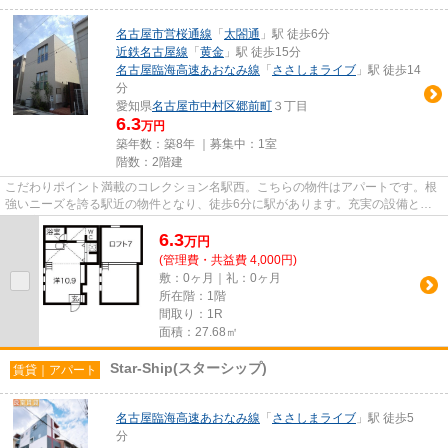
名古屋市営桜通線
「
太閤通
」駅 徒歩6分
近鉄名古屋線
「
黄金
」駅 徒歩15分
名古屋臨海高速あおなみ線
「
ささしまライブ
」駅 徒歩14
分
愛知県
名古屋市中村区
郷前町
３丁目
6.3
万円
築年数：築8年 ｜募集中：
1室
階数：2階建
こだわりポイント満載のコレクション名駅西。こちらの物件はアパートです。根
強いニーズを誇る駅近の物件となり、徒歩6分に駅があります。充実の設備と綺
麗な室内を兼ね備えた、2017年...
6.3
万
円
(管理費・共益費 4,000円)
敷：0ヶ月｜礼：0ヶ月
所在階：1階
間取り：1R
面積：27.68㎡
Star-Ship(スターシップ)
賃貸｜アパート
名古屋臨海高速あおなみ線
「
ささしまライブ
」駅 徒歩5
分