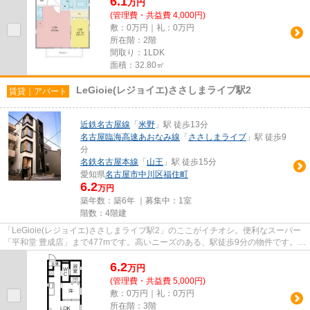
6.1
万
円
(管理費・共益費 4,000円)
敷：0万円｜礼：0万円
所在階：2階
間取り：1LDK
面積：32.80㎡
LeGioie(レジョイエ)ささしまライブ駅2
賃貸｜アパート
近鉄名古屋線
「
米野
」駅 徒歩13分
名古屋臨海高速あおなみ線
「
ささしまライブ
」駅 徒歩9
分
名鉄名古屋本線
「
山王
」駅 徒歩15分
愛知県
名古屋市中川区
福住町
6.2
万円
築年数：築6年 ｜募集中：
1室
階数：4階建
「LeGioie(レジョイエ)ささしまライブ駅2」のここがイチオシ。便利なスーパー
「平和堂 豊成店」まで477mです。高いニーズのある、駅徒歩9分の物件です。令
和元年築で、多くの方がご満...
6.2
万
円
(管理費・共益費 5,000円)
敷：0万円｜礼：0万円
所在階：3階