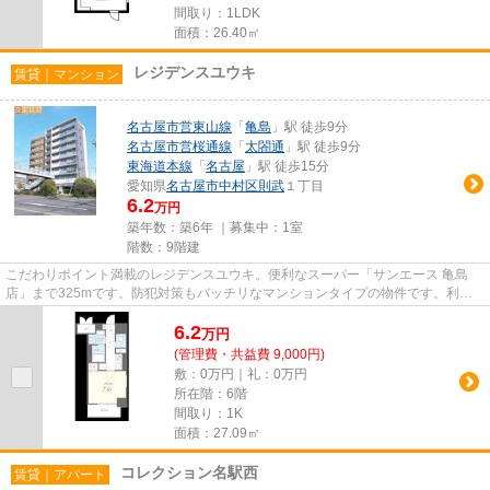
間取り：1LDK
面積：26.40㎡
レジデンスユウキ
賃貸｜マンション
名古屋市営東山線
「
亀島
」駅 徒歩9分
名古屋市営桜通線
「
太閤通
」駅 徒歩9分
東海道本線
「
名古屋
」駅 徒歩15分
愛知県
名古屋市中村区
則武
１丁目
6.2
万円
築年数：築6年 ｜募集中：
1室
階数：9階建
こだわりポイント満載のレジデンスユウキ。便利なスーパー「サンエース 亀島
店」まで325mです。防犯対策もバッチリなマンションタイプの物件です。利用
可能な駅が2駅あり、利便性の高...
6.2
万
円
(管理費・共益費 9,000円)
敷：0万円｜礼：0万円
所在階：6階
間取り：1K
面積：27.09㎡
コレクション名駅西
賃貸｜アパート