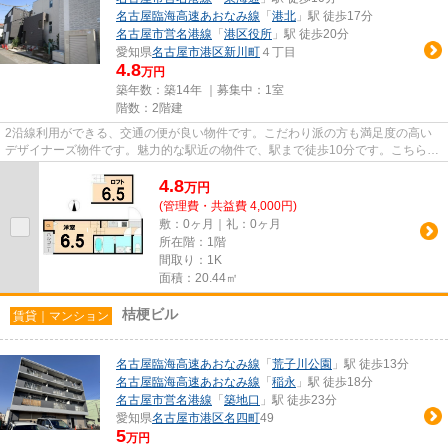
名古屋臨海高速あおなみ線
「
港北
」駅 徒歩17分
名古屋市営名港線
「
港区役所
」駅 徒歩20分
愛知県
名古屋市港区
新川町
４丁目
4.8
万円
築年数：築14年 ｜募集中：
1室
階数：2階建
2沿線利用ができる、交通の便が良い物件です。こだわり派の方も満足度の高い
デザイナーズ物件です。魅力的な駅近の物件で、駅まで徒歩10分です。こちらの
物件はアパートです。より多く...
4.8
万
円
(管理費・共益費 4,000円)
敷：0ヶ月｜礼：0ヶ月
所在階：1階
間取り：1K
面積：20.44㎡
桔梗ビル
賃貸｜マンション
名古屋臨海高速あおなみ線
「
荒子川公園
」駅 徒歩13分
名古屋臨海高速あおなみ線
「
稲永
」駅 徒歩18分
名古屋市営名港線
「
築地口
」駅 徒歩23分
愛知県
名古屋市港区
名四町
49
5
万円