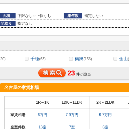
面積
下限なし～上限なし
築年数
指定しない
間取り
指定なし
千種
鶴舞
金山
(20)
(63)
(156)
23
件が該当
名古屋の家賃相場
1R～1K
1DK～1LDK
2K～2LDK
家賃相場
6万円
7.9万円
9.7万円
空室件数
13室
7室
6室