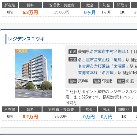
所在階
賃料
管理費・共益費
敷金
礼金
間取り
5.2
万円
0ヶ月
8階
15,000円
1ヶ月
1K
2
レジデンスユウキ
愛知県
名古屋市中村区
則武
１丁
住所
交通
名古屋市営東山線
「
亀島
」駅 徒
名古屋市営桜通線
「
太閤通
」駅 
東海道本線
「
名古屋
」駅 徒歩15
築6年
9階建
鉄筋
築年
階数
構造
こだわりポイント満載のレジデンスユウ
店」まで325mです。防犯対策もバッ
可能な...
所在階
賃料
管理費・共益費
敷金
礼金
間取り
6.2
万円
0万円
0万円
6階
9,000円
1K