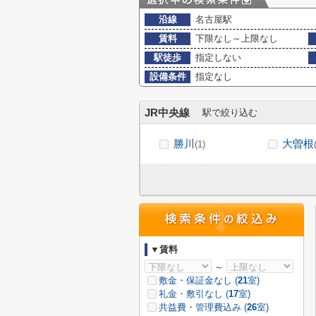
沿線
名古屋駅
賃料
下限なし～上限なし
駅徒歩
指定しない
設備条件
指定なし
JR中央線
駅で絞り込む
勝川
大曽根
(1)
▼賃料
～
敷金・保証金なし (
21
室)
礼金・敷引なし (
17
室)
共益費・管理費込み (
26
室)