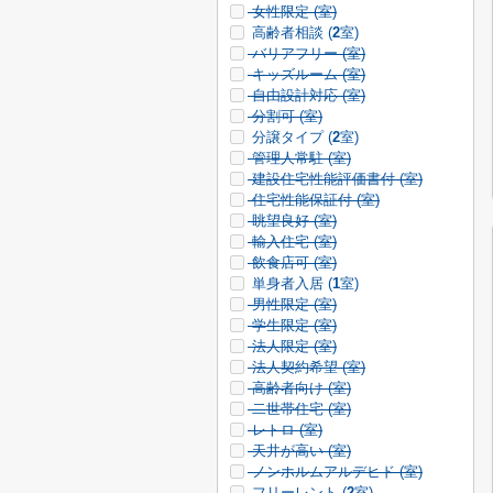
女性限定 (
室)
高齢者相談 (
2
室)
バリアフリー (
室)
キッズルーム (
室)
自由設計対応 (
室)
分割可 (
室)
分譲タイプ (
2
室)
管理人常駐 (
室)
建設住宅性能評価書付 (
室)
住宅性能保証付 (
室)
眺望良好 (
室)
輸入住宅 (
室)
飲食店可 (
室)
単身者入居 (
1
室)
男性限定 (
室)
学生限定 (
室)
法人限定 (
室)
法人契約希望 (
室)
高齢者向け (
室)
二世帯住宅 (
室)
レトロ (
室)
天井が高い (
室)
ノンホルムアルデヒド (
室)
フリーレント (
2
室)