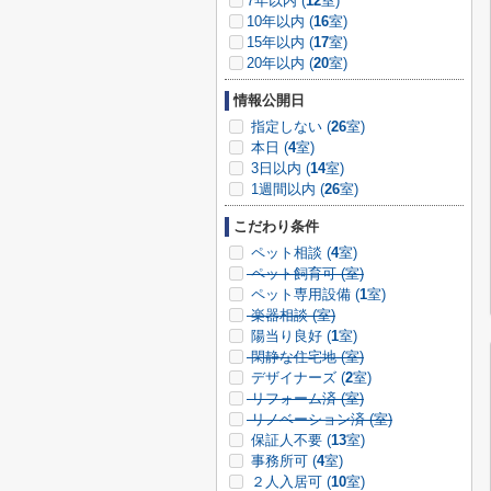
7年以内 (
12
室)
10年以内 (
16
室)
15年以内 (
17
室)
20年以内 (
20
室)
情報公開日
指定しない (
26
室)
本日 (
4
室)
3日以内 (
14
室)
1週間以内 (
26
室)
こだわり条件
ペット相談 (
4
室)
ペット飼育可 (
室)
ペット専用設備 (
1
室)
楽器相談 (
室)
陽当り良好 (
1
室)
閑静な住宅地 (
室)
デザイナーズ (
2
室)
リフォーム済 (
室)
リノベーション済 (
室)
保証人不要 (
13
室)
事務所可 (
4
室)
２人入居可 (
10
室)