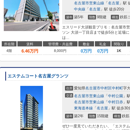
名古屋市営東山線
「
名古屋
」駅 
中央線
「
名古屋
」駅 徒歩20分
築5年
9階建
鉄筋
築年
階数
構造
エスリード大須観音プリモ：名古屋市営
ソン 大須一丁目店まで徒歩5分と近場
は...
所在階
賃料
管理費・共益費
敷金
礼金
間取り
6.46
万円
0万円
0万円
4階
8,000円
1K
エステムコート名古屋グランツ
愛知県
名古屋市中村区
中村町
字
住所
交通
名古屋市営東山線
「
中村公園
」駅
名古屋市営東山線
「
中村日赤
」駅
東海道本線
「
名古屋
」駅 徒歩30
築2年
15階建
鉄筋
築年
階数
構造
ぜひ一度見ていただきたい、「エステム