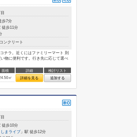
丁目
徒歩7分
 徒歩11分
分
コンクリート
コチラ。近くにはファミリーマート 則
た買い物に便利です。行き先に応じて選べ
面積
詳細
検討リスト
24.50㎡
詳細を見る
追加する
丁目
 徒歩10分
さしまライブ
」駅 徒歩12分