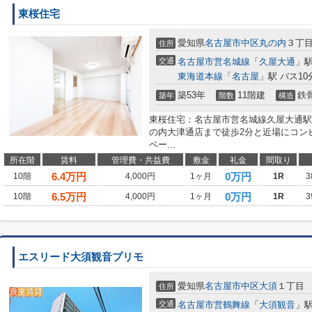
東桜住宅
愛知県
名古屋市中区
丸の内
３丁
住所
交通
名古屋市営名城線
「
久屋大通
」駅
東海道本線
「
名古屋
」駅 バス10
築53年
11階建
鉄
築年
階数
構造
東桜住宅：名古屋市営名城線久屋大通駅に
の内大津通店まで徒歩2分と近場にコン
ベー...
所在階
賃料
管理費・共益費
敷金
礼金
間取り
6.4
万円
0万円
10階
4,000円
1ヶ月
1R
3
6.5
万円
0万円
10階
4,000円
1ヶ月
1R
3
エスリード大須観音プリモ
愛知県
名古屋市中区
大須
１丁目
住所
交通
名古屋市営鶴舞線
「
大須観音
」駅