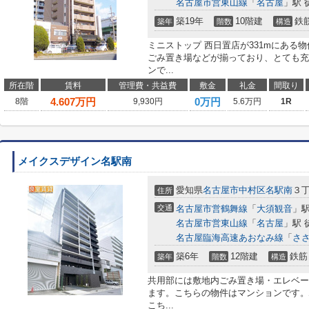
名古屋市営東山線
「
名古屋
」駅 
築19年
10階建
鉄
築年
階数
構造
ミニストップ 西日置店が331mにある
ごみ置き場などが揃っており、とても充
ンで...
所在階
賃料
管理費・共益費
敷金
礼金
間取り
4.607
万円
0万円
8階
9,930円
5.6万円
1R
メイクスデザイン名駅南
愛知県
名古屋市中村区
名駅南
３
住所
交通
名古屋市営鶴舞線
「
大須観音
」駅
名古屋市営東山線
「
名古屋
」駅 
名古屋臨海高速あおなみ線
「
さ
築6年
12階建
鉄筋
築年
階数
構造
共用部には敷地内ごみ置き場・エレベー
ます。こちらの物件はマンションです。
こち...