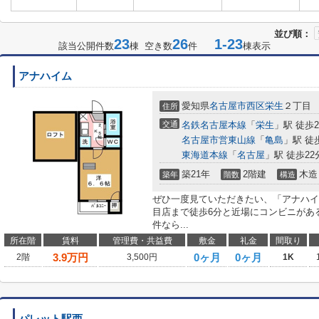
並び順：
23
26
1-23
該当公開件数
棟 空き数
件
棟表示
アナハイム
愛知県
名古屋市西区
栄生
２丁目
住所
交通
名鉄名古屋本線
「
栄生
」駅 徒歩
名古屋市営東山線
「
亀島
」駅 徒
東海道本線
「
名古屋
」駅 徒歩22
築21年
2階建
木造
築年
階数
構造
ぜひ一度見ていただきたい、「アナハイ
目店まで徒歩6分と近場にコンビニがあ
件なら...
所在階
賃料
管理費・共益費
敷金
礼金
間取り
3.9
万円
0ヶ月
0ヶ月
2階
3,500円
1K