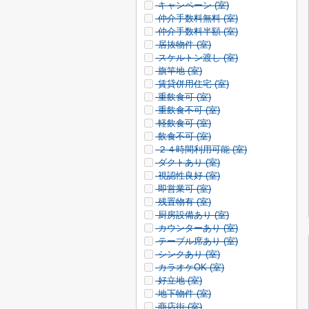
キャンペーン (
室)
仲介手数料無料 (
室)
仲介手数料半額 (
室)
居抜物件 (
室)
スケルトン渡し (
室)
旗竿地 (
室)
賃貸併用住宅 (
室)
重飲食可 (
室)
重飲食不可 (
室)
軽飲食可 (
室)
飲食不可 (
室)
２４時間利用可能 (
室)
ダクトあり (
室)
視認性良好 (
室)
即営業可 (
室)
残置物有 (
室)
厨房設備あり (
室)
カウンターあり (
室)
テーブル席あり (
室)
シンクあり (
室)
カラオケOK (
室)
好立地 (
室)
地下物件 (
室)
商店街 (
室)