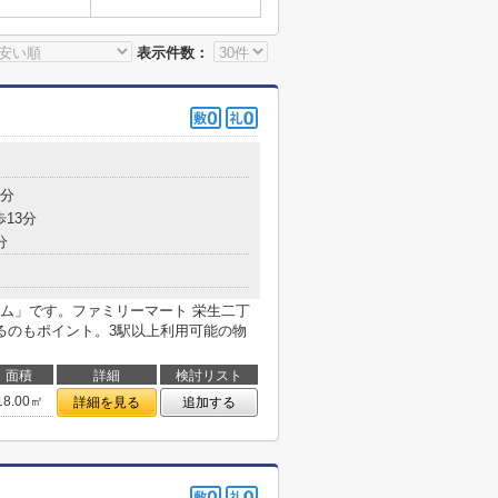
表示件数：
2分
歩13分
分
ム」です。ファミリーマート 栄生二丁
るのもポイント。3駅以上利用可能の物
面積
詳細
検討リスト
18.00㎡
詳細を見る
追加する