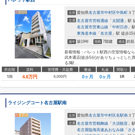
パレット駅西
愛知県
名古屋市中村区
中島町
３
住所
交通
名古屋市営桜通線
「
太閤通
」駅 
名古屋市営東山線
「
中村日赤
」駅
東海道本線
「
名古屋
」駅 徒歩15
築19年
7階建
鉄筋
築年
階数
構造
新着情報：パレット駅西の空室情報なら
武本通店(徒歩5分)がありちょっとし
る3駅...
所在階
賃料
管理費・共益費
敷金
礼金
間取り
4.6
万円
0ヶ月
0ヶ月
5階
6,000円
1R
ライジングコート名古屋駅南
愛知県
名古屋市中村区
名駅南
３
住所
交通
名古屋市営鶴舞線
「
大須観音
」駅
名古屋臨海高速あおなみ線
「
さ