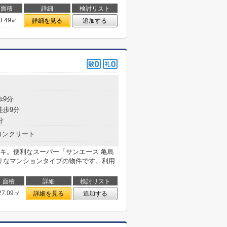
面積
詳細
検討リスト
3.49㎡
詳細を見る
追加する
目
歩9分
徒歩9分
分
コンクリート
キ。便利なスーパー「サンエース 亀島
チリなマンションタイプの物件です。利用
面積
詳細
検討リスト
27.09㎡
詳細を見る
追加する