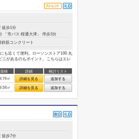
目
 徒歩1分
分 「市バス:桜通大津」 停歩3分
骨鉄筋コンクリート
も近くて便利。ローソンストア100 丸
ビニがあるのもポイント。こちらはエレ
面積
詳細
検討リスト
8.76㎡
詳細を見る
追加する
9.56㎡
詳細を見る
追加する
 徒歩7分