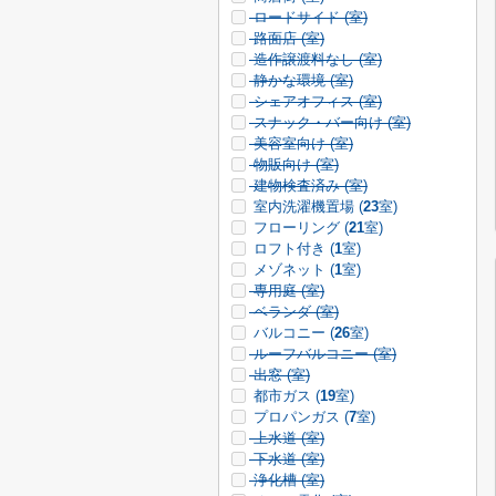
ロードサイド (
室)
路面店 (
室)
造作譲渡料なし (
室)
静かな環境 (
室)
シェアオフィス (
室)
スナック・バー向け (
室)
美容室向け (
室)
物販向け (
室)
建物検査済み (
室)
室内洗濯機置場 (
23
室)
フローリング (
21
室)
ロフト付き (
1
室)
メゾネット (
1
室)
専用庭 (
室)
ベランダ (
室)
バルコニー (
26
室)
ルーフバルコニー (
室)
出窓 (
室)
都市ガス (
19
室)
プロパンガス (
7
室)
上水道 (
室)
下水道 (
室)
浄化槽 (
室)