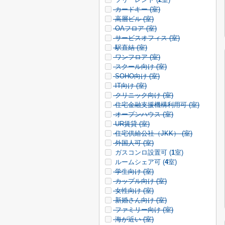
カードキー (
室)
高層ビル (
室)
OAフロア (
室)
サービスオフィス (
室)
駅直結 (
室)
ワンフロア (
室)
スクール向け (
室)
SOHO向け (
室)
IT向け (
室)
クリニック向け (
室)
住宅金融支援機構利用可 (
室)
オープンハウス (
室)
UR賃貸 (
室)
住宅供給公社（JKK） (
室)
外国人可 (
室)
ガスコンロ設置可 (
1
室)
ルームシェア可 (
4
室)
学生向け (
室)
カップル向け (
室)
女性向け (
室)
新婚さん向け (
室)
ファミリー向け (
室)
海が近い (
室)