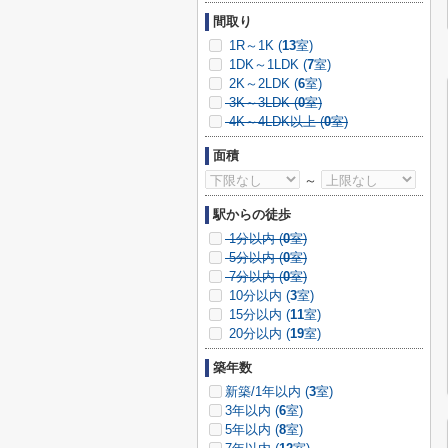
間取り
1R～1K (
13
室)
1DK～1LDK (
7
室)
2K～2LDK (
6
室)
3K～3LDK (
0
室)
4K～4LDK以上 (
0
室)
面積
～
駅からの徒歩
1分以内 (
0
室)
5分以内 (
0
室)
7分以内 (
0
室)
10分以内 (
3
室)
15分以内 (
11
室)
20分以内 (
19
室)
築年数
新築/1年以内 (
3
室)
3年以内 (
6
室)
5年以内 (
8
室)