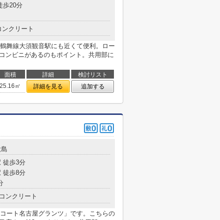
徒歩20分
コンクリート
鶴舞線大須観音駅にも近くて便利。ロー
にコンビニがあるのもポイント。共用部に
面積
詳細
検討リスト
25.16㎡
詳細を見る
追加する
大島
 徒歩3分
 徒歩8分
分
コンクリート
コート名古屋グランツ」です。こちらの