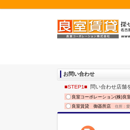
お問い合わせ
■STEP1■
問い合わせ店舗
良室コーポレーション(株)良
良室賃貸 御器所店
住所：愛知