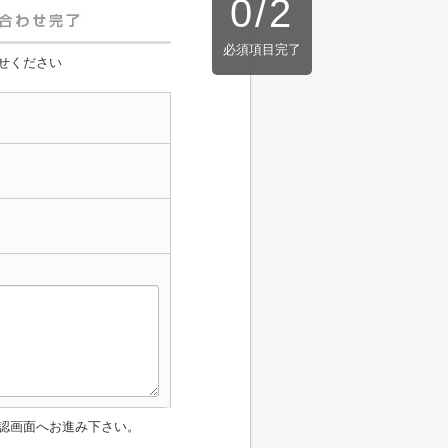
0
/
2
必須項目完了
せください
認画面へお進み下さい。