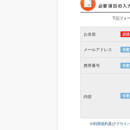
下記フォ
お名前
必須
メールアドレス
任意
携帯番号
任意
任意
内容
※
利用規約
及び
プライ