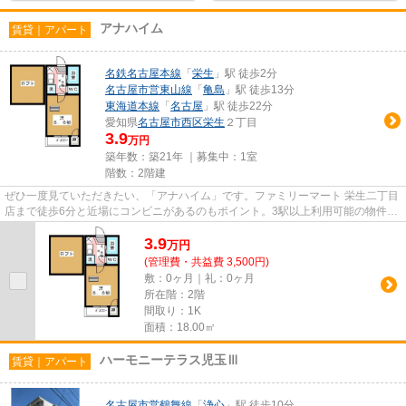
アナハイム
賃貸｜アパート
名鉄名古屋本線
「
栄生
」駅 徒歩2分
名古屋市営東山線
「
亀島
」駅 徒歩13分
東海道本線
「
名古屋
」駅 徒歩22分
愛知県
名古屋市西区
栄生
２丁目
3.9
万円
築年数：築21年 ｜募集中：
1室
階数：2階建
ぜひ一度見ていただきたい、「アナハイム」です。ファミリーマート 栄生二丁目
店まで徒歩6分と近場にコンビニがあるのもポイント。3駅以上利用可能の物件な
らお出かけも便利です。最上...
3.9
万
円
(管理費・共益費 3,500円)
敷：0ヶ月｜礼：0ヶ月
所在階：2階
間取り：1K
面積：18.00㎡
ハーモニーテラス児玉Ⅲ
賃貸｜アパート
名古屋市営鶴舞線
「
浄心
」駅 徒歩10分