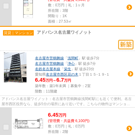
敷：0万円｜礼：1ヶ月
所在階：3階
間取り：1K
面積：27.53㎡
アドバンス名古屋ワイノット
賃貸｜マンション
名古屋市営鶴舞線
「
浅間町
」駅 徒歩7分
名古屋市営鶴舞線
「
浄心
」駅 徒歩7分
名鉄名古屋本線
「
栄生
」駅 徒歩23分
愛知県
名古屋市西区
花の木
１丁目１５-１９-１
6.45
6.7
万円～
万円
築年数：築1年未満 ｜募集中：
2室
階数：11階建
アドバンス名古屋ワイノット：名古屋市営鶴舞線浅間町駅にも近くて便利。名古
屋市西区役所なら、徒歩5分の場所にあり近いです。こちらの物件はマンション
です。2026年築の物件です。当...
6.45
万
円
(管理費・共益費 6,100円)
敷：0万円｜礼：0万円
所在階：2階