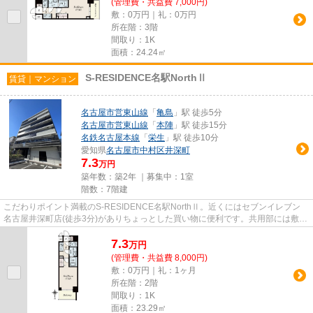
(管理費・共益費 7,000円)
敷：0万円｜礼：0万円
所在階：3階
間取り：1K
面積：24.24㎡
S-RESIDENCE名駅NorthⅡ
賃貸｜マンション
名古屋市営東山線
「
亀島
」駅 徒歩5分
名古屋市営東山線
「
本陣
」駅 徒歩15分
名鉄名古屋本線
「
栄生
」駅 徒歩10分
愛知県
名古屋市中村区
井深町
7.3
万円
築年数：築2年 ｜募集中：
1室
階数：7階建
こだわりポイント満載のS-RESIDENCE名駅NorthⅡ。近くにはセブンイレブン
名古屋井深町店(徒歩3分)がありちょっとした買い物に便利です。共用部には敷地
内ごみ置き場・エレベータなどが...
7.3
万
円
(管理費・共益費 8,000円)
敷：0万円｜礼：1ヶ月
所在階：2階
間取り：1K
面積：23.29㎡