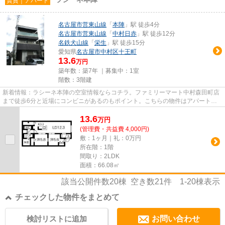
賃貸｜アパート
名古屋市営東山線
「
本陣
」駅 徒歩4分
名古屋市営東山線
「
中村日赤
」駅 徒歩12分
名鉄犬山線
「
栄生
」駅 徒歩15分
愛知県
名古屋市中村区
十王町
13.6
万円
築年数：築7年 ｜募集中：
1室
階数：3階建
新着情報：ラシーネ本陣の空室情報ならコチラ。ファミリーマート中村森田町店
まで徒歩6分と近場にコンビニがあるのもポイント。こちらの物件はアパートで
す。駅まで4分と、駅近でアク...
13.6
万
円
(管理費・共益費 4,000円)
敷：1ヶ月｜礼：0万円
所在階：1階
間取り：2LDK
面積：66.08㎡
該当公開件数
20
棟 空き数
21
件
1-20
棟表示
チェックした物件をまとめて
検討リストに追加
お問い合わせ