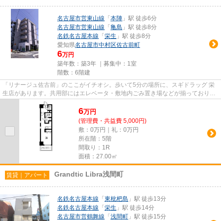
名古屋市営東山線
「
本陣
」駅 徒歩6分
名古屋市営東山線
「
亀島
」駅 徒歩8分
名鉄名古屋本線
「
栄生
」駅 徒歩8分
愛知県
名古屋市中村区
佐古前町
6
万円
築年数：築3年 ｜募集中：
1室
階数：6階建
「リナージュ佐古前」のここがイチオシ。歩いて5分の場所に、スギドラッグ 栄
生店があります。共用部にはエレベータ・敷地内ごみ置き場などが揃っており、
とても充実しています。2沿線...
6
万
円
(管理費・共益費 5,000円)
敷：0万円｜礼：0万円
所在階：5階
間取り：1R
面積：27.00㎡
Grandtic Libra浅間町
賃貸｜アパート
名鉄名古屋本線
「
東枇杷島
」駅 徒歩13分
名鉄名古屋本線
「
栄生
」駅 徒歩14分
名古屋市営鶴舞線
「
浅間町
」駅 徒歩15分