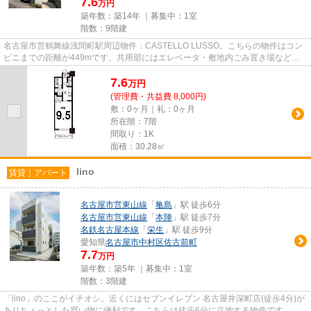
7.6
万円
築年数：築14年 ｜募集中：
1室
階数：9階建
名古屋市営鶴舞線浅間町駅周辺物件：CASTELLO LUSSO。こちらの物件はコン
ビニまでの距離が449mです。共用部にはエレベータ・敷地内ごみ置き場などが
揃っており、とても充実しています...
7.6
万
円
(管理費・共益費 8,000円)
敷：0ヶ月｜礼：0ヶ月
所在階：7階
間取り：1K
面積：30.28㎡
lino
賃貸｜アパート
名古屋市営東山線
「
亀島
」駅 徒歩6分
名古屋市営東山線
「
本陣
」駅 徒歩7分
名鉄名古屋本線
「
栄生
」駅 徒歩9分
愛知県
名古屋市中村区
佐古前町
7.7
万円
築年数：築5年 ｜募集中：
1室
階数：3階建
「lino」のここがイチオシ。近くにはセブンイレブン 名古屋井深町店(徒歩4分)が
ありちょっとした買い物に便利です。こちらは徒歩6分に立地する物件です。片