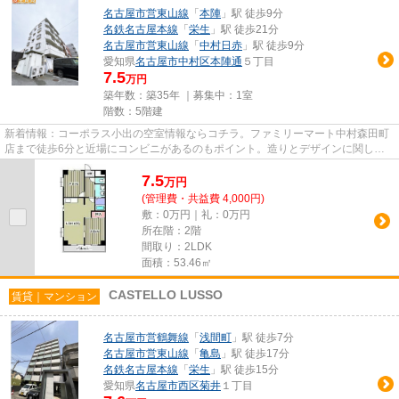
名古屋市営東山線
「
本陣
」駅 徒歩9分
名鉄名古屋本線
「
栄生
」駅 徒歩21分
名古屋市営東山線
「
中村日赤
」駅 徒歩9分
愛知県
名古屋市中村区
本陣通
５丁目
7.5
万円
築年数：築35年 ｜募集中：
1室
階数：5階建
新着情報：コーポラス小出の空室情報ならコチラ。ファミリーマート中村森田町
店まで徒歩6分と近場にコンビニがあるのもポイント。造りとデザインに関し
て、自信をもって情報を提供でき...
7.5
万
円
(管理費・共益費 4,000円)
敷：0万円｜礼：0万円
所在階：2階
間取り：2LDK
面積：53.46㎡
CASTELLO LUSSO
賃貸｜マンション
名古屋市営鶴舞線
「
浅間町
」駅 徒歩7分
名古屋市営東山線
「
亀島
」駅 徒歩17分
名鉄名古屋本線
「
栄生
」駅 徒歩15分
愛知県
名古屋市西区
菊井
１丁目