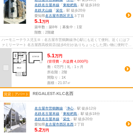
名鉄名古屋本線
「
東枇杷島
」駅 徒歩18分
名鉄犬山線
「
栄生
」駅 徒歩20分
愛知県
名古屋市西区
児玉
３丁目
5.1
万円
築年数：築8年 ｜募集中：
1室
階数：2階建
ハーモニーテラス児玉Ⅲ：名古屋市営鶴舞線浄心駅にも近くて便利。近くにはフ
ァミリーマート 名古屋西高校前店(徒歩6分)がありちょっとした買い物に便利で
す。こちらの物件はアパートで...
5.1
万
円
(管理費・共益費 4,000円)
敷：0万円｜礼：1ヶ月
所在階：2階
間取り：1K
面積：21.07㎡
REGALEST-KLC名西
賃貸｜アパート
名古屋市営鶴舞線
「
浄心
」駅 徒歩12分
名鉄名古屋本線
「
東枇杷島
」駅 徒歩18分
名鉄名古屋本線
「
栄生
」駅 徒歩20分
愛知県
名古屋市西区
名西
２丁目
5.2
万円