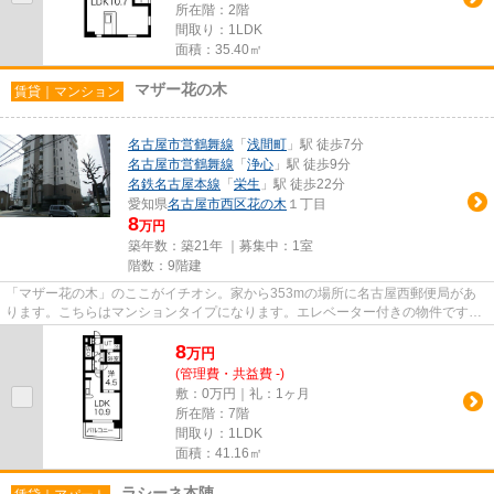
所在階：2階
間取り：1LDK
面積：35.40㎡
マザー花の木
賃貸｜マンション
名古屋市営鶴舞線
「
浅間町
」駅 徒歩7分
名古屋市営鶴舞線
「
浄心
」駅 徒歩9分
名鉄名古屋本線
「
栄生
」駅 徒歩22分
愛知県
名古屋市西区
花の木
１丁目
8
万円
築年数：築21年 ｜募集中：
1室
階数：9階建
「マザー花の木」のここがイチオシ。家から353mの場所に名古屋西郵便局があ
ります。こちらはマンションタイプになります。エレベーター付きの物件です。
当社スタッフが地域の賃貸情報...
8
万
円
(管理費・共益費 -)
敷：0万円｜礼：1ヶ月
所在階：7階
間取り：1LDK
面積：41.16㎡
ラシーネ本陣