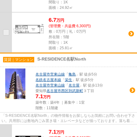
間取り：1K
面積：24.92㎡
6.7
万
円
(管理費・共益費 6,300円)
敷：0万円｜礼：0万円
所在階：5階
間取り：1K
面積：25.81㎡
S-RESIDENCE名駅North
賃貸｜マンション
名古屋市営東山線
「
亀島
」駅 徒歩5分
名鉄名古屋本線
「
栄生
」駅 徒歩5分
名古屋市営東山線
「
名古屋
」駅 徒歩13分
愛知県
名古屋市西区
則武新町
３丁目
7.1
万円
築年数：築4年 ｜募集中：
1室
階数：11階建
「S-RESIDENCE名駅North」の物件情報をお探しならお気軽にお問い合わせ下さ
い。共用部には敷地内ごみ置き場・エレベータなどが揃っております。落ち着き
のある空間が広がっている、令...
7.1
万
円