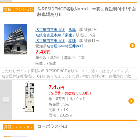
S-RESIDENCE名駅NorthⅡ ☆初回保証料0円!!平面
賃貸｜マンション
駐車場あり!!
名古屋市営東山線
「
亀島
」駅 徒歩5分
名鉄名古屋本線
「
栄生
」駅 徒歩15分
名古屋市営東山線
「
本陣
」駅 徒歩11分
愛知県
名古屋市中村区
井深町
7.4
万円
築年数：築2年 ｜募集中：
1室
階数：7階建
こだわりポイント満載のS-RESIDENCE名駅NorthⅡ。近くにはセブンイレブン
名古屋井深町店(徒歩3分)がありちょっとした買い物に便利です。共用部には敷地
内ごみ置き場・エレベータなどが...
7.4
万
円
(管理費・共益費 8,000円)
敷：0万円｜礼：0ヶ月
所在階：5階
間取り：1K
面積：23.25㎡
コーポラス小出
賃貸｜マンション