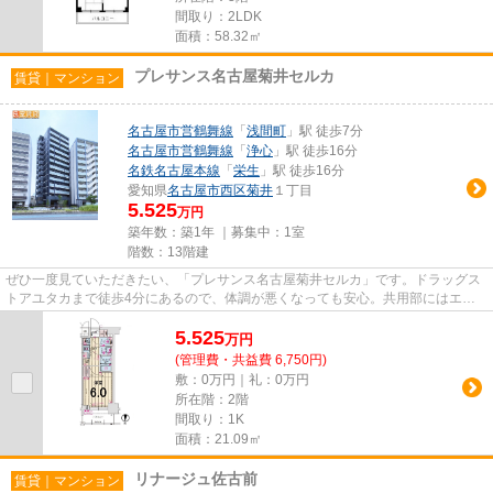
間取り：2LDK
面積：58.32㎡
プレサンス名古屋菊井セルカ
賃貸｜マンション
名古屋市営鶴舞線
「
浅間町
」駅 徒歩7分
名古屋市営鶴舞線
「
浄心
」駅 徒歩16分
名鉄名古屋本線
「
栄生
」駅 徒歩16分
愛知県
名古屋市西区
菊井
１丁目
5.525
万円
築年数：築1年 ｜募集中：
1室
階数：13階建
ぜひ一度見ていただきたい、「プレサンス名古屋菊井セルカ」です。ドラッグス
トアユタカまで徒歩4分にあるので、体調が悪くなっても安心。共用部にはエレ
ベータ・敷地内ごみ置き場など...
5.525
万
円
(管理費・共益費 6,750円)
敷：0万円｜礼：0万円
所在階：2階
間取り：1K
面積：21.09㎡
リナージュ佐古前
賃貸｜マンション