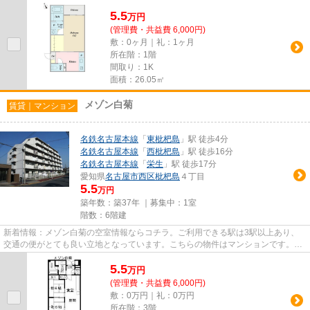
です。多方面にアクセス可能な、...
5.5
万
円
(管理費・共益費 6,000円)
敷：0ヶ月｜礼：1ヶ月
所在階：1階
間取り：1K
面積：26.05㎡
メゾン白菊
賃貸｜マンション
名鉄名古屋本線
「
東枇杷島
」駅 徒歩4分
名鉄名古屋本線
「
西枇杷島
」駅 徒歩16分
名鉄名古屋本線
「
栄生
」駅 徒歩17分
愛知県
名古屋市西区
枇杷島
４丁目
5.5
万円
築年数：築37年 ｜募集中：
1室
階数：6階建
新着情報：メゾン白菊の空室情報ならコチラ。ご利用できる駅は3駅以上あり、
交通の便がとても良い立地となっています。こちらの物件はマンションです。こ
の物件は駅から徒歩4分の物件...
5.5
万
円
(管理費・共益費 6,000円)
敷：0万円｜礼：0万円
所在階：3階