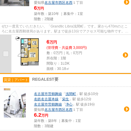
愛知県
名古屋市西区
名西
１丁目
6
万円
築年数：築10年 ｜募集中：
1室
階数：2階建
ぜひ一度見ていただきたい、「Grandtic Libra浅間町」です。家から470mのとこ
ろに名古屋西郵便局があります。駅まで徒歩13分でアクセス可能な物件です。こ
ちらの物件はアパートです。...
6
万
円
(管理費・共益費 3,000円)
敷：0万円｜礼：0万円
所在階：1階
間取り：1LDK
面積：30.18㎡
REGALEST要
賃貸｜アパート
名古屋市営鶴舞線
「
浅間町
」駅 徒歩10分
名鉄名古屋本線
「
栄生
」駅 徒歩12分
名古屋市営鶴舞線
「
浄心
」駅 徒歩19分
愛知県
名古屋市西区
名西
１丁目
6.2
万円
築年数：築8年 ｜募集中：
1室
階数：3階建