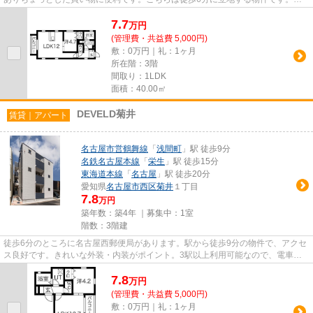
方の路線の終電を逃しても安...
7.7
万
円
(管理費・共益費 5,000円)
敷：0万円｜礼：1ヶ月
所在階：3階
間取り：1LDK
面積：40.00㎡
DEVELD菊井
賃貸｜アパート
名古屋市営鶴舞線
「
浅間町
」駅 徒歩9分
名鉄名古屋本線
「
栄生
」駅 徒歩15分
東海道本線
「
名古屋
」駅 徒歩20分
愛知県
名古屋市西区
菊井
１丁目
7.8
万円
築年数：築4年 ｜募集中：
1室
階数：3階建
徒歩6分のところに名古屋西郵便局があります。駅から徒歩9分の物件で、アクセ
ス良好です。きれいな外装・内装がポイント。3駅以上利用可能なので、電車を
よく利用する方にもおすすめな...
7.8
万
円
(管理費・共益費 5,000円)
敷：0万円｜礼：1ヶ月