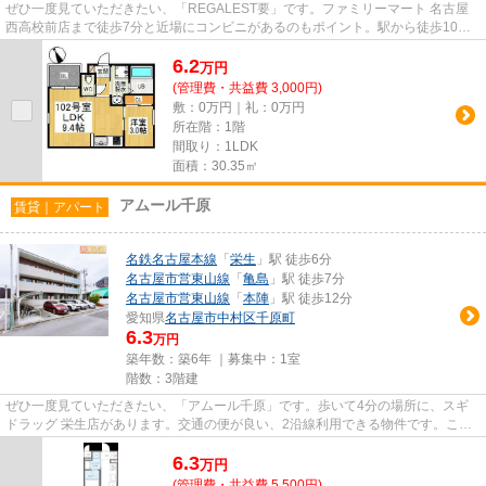
ぜひ一度見ていただきたい、「REGALEST要」です。ファミリーマート 名古屋
西高校前店まで徒歩7分と近場にコンビニがあるのもポイント。駅から徒歩10分
の物件なら、駅前のお買い物も便...
6.2
万
円
(管理費・共益費 3,000円)
敷：0万円｜礼：0万円
所在階：1階
間取り：1LDK
面積：30.35㎡
アムール千原
賃貸｜アパート
名鉄名古屋本線
「
栄生
」駅 徒歩6分
名古屋市営東山線
「
亀島
」駅 徒歩7分
名古屋市営東山線
「
本陣
」駅 徒歩12分
愛知県
名古屋市中村区
千原町
6.3
万円
築年数：築6年 ｜募集中：
1室
階数：3階建
ぜひ一度見ていただきたい、「アムール千原」です。歩いて4分の場所に、スギ
ドラッグ 栄生店があります。交通の便が良い、2沿線利用できる物件です。こち
らの物件はアパートです。良室...
6.3
万
円
(管理費・共益費 5,500円)