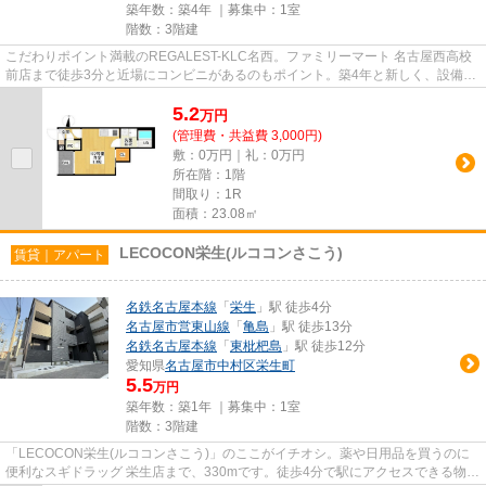
築年数：築4年 ｜募集中：
1室
階数：3階建
こだわりポイント満載のREGALEST-KLC名西。ファミリーマート 名古屋西高校
前店まで徒歩3分と近場にコンビニがあるのもポイント。築4年と新しく、設備の
面でも充実。独創的なデザイナー...
5.2
万
円
(管理費・共益費 3,000円)
敷：0万円｜礼：0万円
所在階：1階
間取り：1R
面積：23.08㎡
LECOCON栄生(ルココンさこう)
賃貸｜アパート
名鉄名古屋本線
「
栄生
」駅 徒歩4分
名古屋市営東山線
「
亀島
」駅 徒歩13分
名鉄名古屋本線
「
東枇杷島
」駅 徒歩12分
愛知県
名古屋市中村区
栄生町
5.5
万円
築年数：築1年 ｜募集中：
1室
階数：3階建
「LECOCON栄生(ルココンさこう)」のここがイチオシ。薬や日用品を買うのに
便利なスギドラッグ 栄生店まで、330mです。徒歩4分で駅にアクセスできる物件