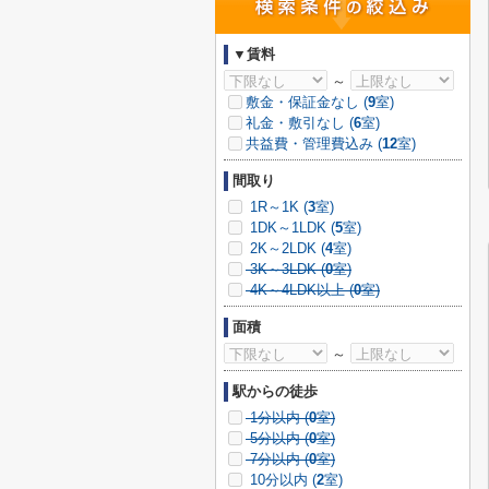
▼賃料
～
敷金・保証金なし (
9
室)
礼金・敷引なし (
6
室)
共益費・管理費込み (
12
室)
間取り
1R～1K (
3
室)
1DK～1LDK (
5
室)
2K～2LDK (
4
室)
3K～3LDK (
0
室)
4K～4LDK以上 (
0
室)
面積
～
駅からの徒歩
1分以内 (
0
室)
5分以内 (
0
室)
7分以内 (
0
室)
10分以内 (
2
室)