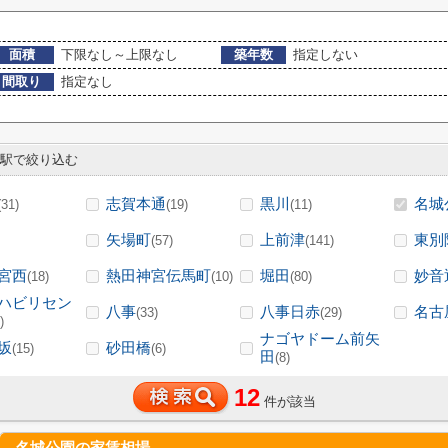
面積
下限なし～上限なし
築年数
指定しない
間取り
指定なし
駅で絞り込む
志賀本通
黒川
名城
(31)
(19)
(11)
矢場町
上前津
東別
(57)
(141)
宮西
熱田神宮伝馬町
堀田
妙音
(18)
(10)
(80)
ハビリセン
八事
八事日赤
名古
(33)
(29)
)
ナゴヤドーム前矢
坂
砂田橋
(15)
(6)
田
(8)
12
件が該当