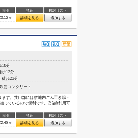
面積
詳細
検討リスト
23.12㎡
詳細を見る
追加する
目
歩10分
徒歩12分
 徒歩23分
鉄筋コンクリート
あります。共用部には敷地内ごみ置き場・
揃っているので便利です。2沿線利用可
面積
詳細
検討リスト
22.48㎡
詳細を見る
追加する