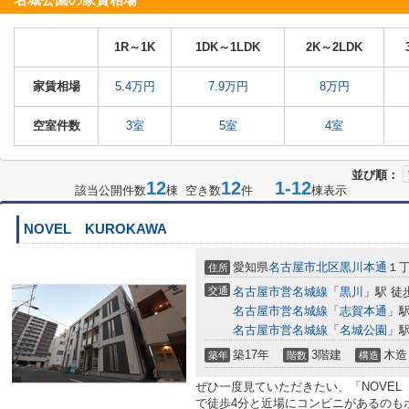
名城公園の家賃相場
1R～1K
1DK～1LDK
2K～2LDK
家賃相場
5.4万円
7.9万円
8万円
空室件数
3室
5室
4室
並び順：
12
12
1-12
該当公開件数
棟 空き数
件
棟表示
NOVEL KUROKAWA
愛知県
名古屋市北区
黒川本通
１
住所
交通
名古屋市営名城線
「
黒川
」駅 徒
名古屋市営名城線
「
志賀本通
」駅
名古屋市営名城線
「
名城公園
」駅
築17年
3階建
木造
築年
階数
構造
ぜひ一度見ていただきたい、「NOVEL
で徒歩4分と近場にコンビニがあるのも