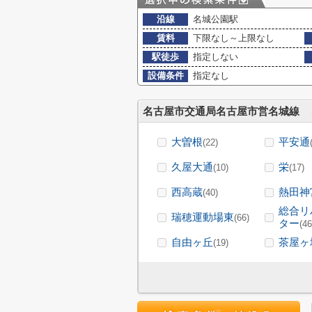
沿線
名城公園駅
賃料
下限なし～上限なし
駅徒歩
指定しない
設備条件
指定なし
名古屋市交通局名古屋市営名城線
大曽根
平安通
(22)
久屋大通
栄
(10)
(17)
西高蔵
熱田神
(40)
総合リ
瑞穂運動場東
(66)
ター
(46
自由ヶ丘
茶屋ヶ
(19)