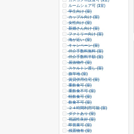
ルームシェア可 (
1
室)
学生向け (
室)
カップル向け (
室)
女性向け (
室)
新婚さん向け (
室)
ファミリー向け (
室)
海が近い (
室)
キャンペーン (
室)
仲介手数料無料 (
室)
仲介手数料半額 (
室)
居抜物件 (
室)
スケルトン渡し (
室)
旗竿地 (
室)
賃貸併用住宅 (
室)
重飲食可 (
室)
重飲食不可 (
室)
軽飲食可 (
室)
飲食不可 (
室)
２４時間利用可能 (
室)
ダクトあり (
室)
視認性良好 (
室)
即営業可 (
室)
残置物有 (
室)