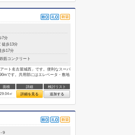
歩7分
 徒歩13分
徒歩17分
鉄筋コンクリート
アート名古屋城西」です。便利なスーパ
90mです。共用部にはエレベータ・敷地
面積
詳細
検討リスト
29.04㎡
詳細を見る
追加する
-９