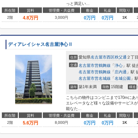
っと満足い...
所在階
賃料
管理費・共益費
敷金
礼金
間取り
4.8
万円
0万円
0万円
2階
3,000円
1K
ディアレイシャス名古屋浄心Ⅱ
愛知県
名古屋市西区
秩父通
２丁
住所
交通
名古屋市営鶴舞線
「
浄心
」駅 徒
名古屋市営鶴舞線
「
庄内通
」駅 
名古屋市営名城線
「
名城公園
」駅
築1年未満
15階建
築年
階数
構造
こちらの物件はコンビニまで170mに
エレベータなど様々な設備やサービスが
能なた...
所在階
賃料
管理費・共益費
敷金
礼金
間取り
5.6
万円
0万円
0万円
2階
8,000円
1K