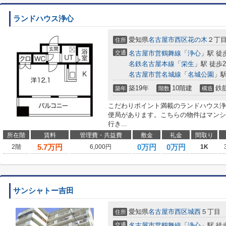
ランドハウス浄心
愛知県
名古屋市西区
花の木
２丁
住所
交通
名古屋市営鶴舞線
「
浄心
」駅 徒
名鉄名古屋本線
「
栄生
」駅 徒歩2
名古屋市営名城線
「
名城公園
」駅
築19年
10階建
鉄
築年
階数
構造
こだわりポイント満載のランドハウス浄
便局があります。こちらの物件はマンシ
行き...
所在階
賃料
管理費・共益費
敷金
礼金
間取り
5.7
万円
0万円
0万円
2階
6,000円
1K
サンシャトー吉田
愛知県
名古屋市西区
城西
５丁目
住所
交通
名古屋市営鶴舞線
「
浄心
」駅 徒