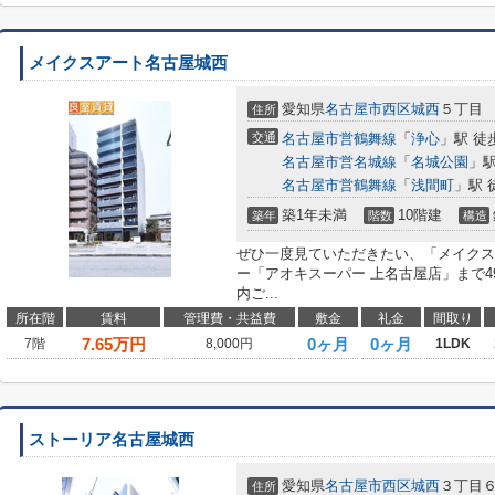
メイクスアート名古屋城西
愛知県
名古屋市西区
城西
５丁目
住所
交通
名古屋市営鶴舞線
「
浄心
」駅 徒
名古屋市営名城線
「
名城公園
」駅
名古屋市営鶴舞線
「
浅間町
」駅 
築1年未満
10階建
築年
階数
構造
ぜひ一度見ていただきたい、「メイクス
ー「アオキスーパー 上名古屋店」まで4
内ご...
所在階
賃料
管理費・共益費
敷金
礼金
間取り
7.65
万円
0ヶ月
0ヶ月
7階
8,000円
1LDK
ストーリア名古屋城西
愛知県
名古屋市西区
城西
３丁目６
住所