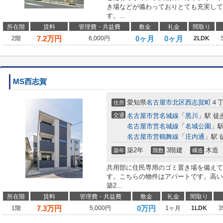
き場などが備わっておりとても充実して
す。...
所在階
賃料
管理費・共益費
敷金
礼金
間取り
7.2
万円
0ヶ月
0ヶ月
2階
6,000円
2LDK
MS西志賀
愛知県
名古屋市北区
西志賀町
４
住所
交通
名古屋市営名城線
「
黒川
」駅 徒
名古屋市営名城線
「
名城公園
」駅
名古屋市営鶴舞線
「
庄内通
」駅 
築2年
3階建
木造
築年
階数
構造
共用部に住民専用のゴミ置き場を備えて
す。こちらの物件はアパートです。高い
築2...
所在階
賃料
管理費・共益費
敷金
礼金
間取り
7.3
万円
0万円
1階
5,000円
1ヶ月
1LDK
3