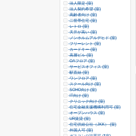
法人限定 (
室)
法人契約希望 (
室)
高齢者向け (
室)
二世帯住宅 (
室)
レトロ (
室)
天井が高い (
室)
ノンホルムアルデヒド (
室)
フリーレント (
室)
カードキー (
室)
高層ビル (
室)
OAフロア (
室)
サービスオフィス (
室)
駅直結 (
室)
ワンフロア (
室)
スクール向け (
室)
SOHO向け (
室)
IT向け (
室)
クリニック向け (
室)
住宅金融支援機構利用可 (
室)
オープンハウス (
室)
UR賃貸 (
室)
住宅供給公社（JKK） (
室)
外国人可 (
室)
ガスコンロ設置可 (
1
室)