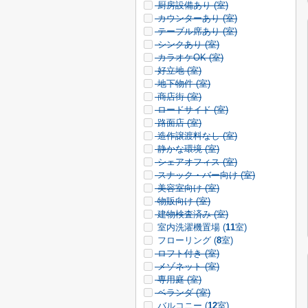
厨房設備あり (
室)
カウンターあり (
室)
テーブル席あり (
室)
シンクあり (
室)
カラオケOK (
室)
好立地 (
室)
地下物件 (
室)
商店街 (
室)
ロードサイド (
室)
路面店 (
室)
造作譲渡料なし (
室)
静かな環境 (
室)
シェアオフィス (
室)
スナック・バー向け (
室)
美容室向け (
室)
物販向け (
室)
建物検査済み (
室)
室内洗濯機置場 (
11
室)
フローリング (
8
室)
ロフト付き (
室)
メゾネット (
室)
専用庭 (
室)
ベランダ (
室)
バルコニー (
12
室)