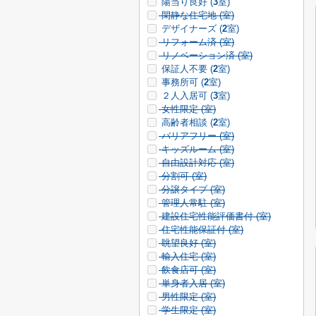
陽当り良好 (
3
室)
閑静な住宅地 (
室)
デザイナーズ (
2
室)
リフォーム済 (
室)
リノベーション済 (
室)
保証人不要 (
2
室)
事務所可 (
2
室)
２人入居可 (
3
室)
女性限定 (
室)
高齢者相談 (
2
室)
バリアフリー (
室)
キッズルーム (
室)
自由設計対応 (
室)
分割可 (
室)
分譲タイプ (
室)
管理人常駐 (
室)
建設住宅性能評価書付 (
室)
住宅性能保証付 (
室)
眺望良好 (
室)
輸入住宅 (
室)
飲食店可 (
室)
単身者入居 (
室)
男性限定 (
室)
学生限定 (
室)