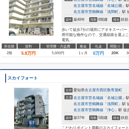
名古屋市営名城線
「
名城公園
」駅
名古屋市営鶴舞線
「
浅間町
」駅 
築48年
8階建
鉄筋
築年
階数
構造
歩いて徒歩7分の場所にアオキスーパー
用可能な物件なので、交通経路を選ぶこ
電気...
所在階
賃料
管理費・共益費
敷金
礼金
間取り
5.8
万円
0万円
2階
5,000円
1ヶ月
2DK
3
スカイフォート
愛知県
名古屋市西区
数寄屋町
住所
交通
名古屋市営名城線
「
名城公園
」駅
名古屋市営鶴舞線
「
浅間町
」駅 
名古屋市営鶴舞線
「
浄心
」駅 徒
築37年
5階建
鉄筋
築年
階数
構造
こだわりポイント満載のスカイフォート