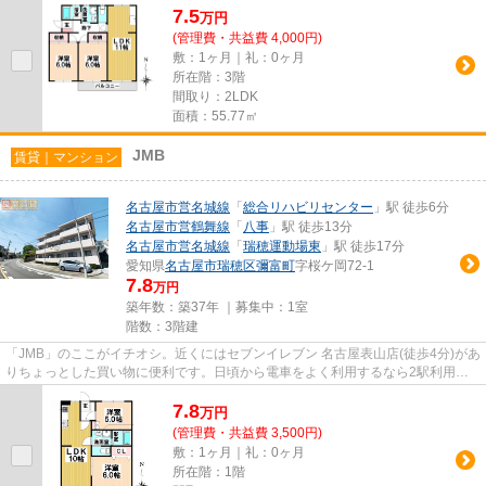
7.5
万
円
(管理費・共益費 4,000円)
敷：1ヶ月｜礼：0ヶ月
所在階：3階
間取り：2LDK
面積：55.77㎡
JMB
賃貸｜マンション
名古屋市営名城線
「
総合リハビリセンター
」駅 徒歩6分
名古屋市営鶴舞線
「
八事
」駅 徒歩13分
名古屋市営名城線
「
瑞穂運動場東
」駅 徒歩17分
愛知県
名古屋市瑞穂区
彌富町
字桜ケ岡72-1
7.8
万円
築年数：築37年 ｜募集中：
1室
階数：3階建
「JMB」のここがイチオシ。近くにはセブンイレブン 名古屋表山店(徒歩4分)があ
りちょっとした買い物に便利です。日頃から電車をよく利用するなら2駅利用可
能な物件はいかがでしょうか...
7.8
万
円
(管理費・共益費 3,500円)
敷：1ヶ月｜礼：0ヶ月
所在階：1階