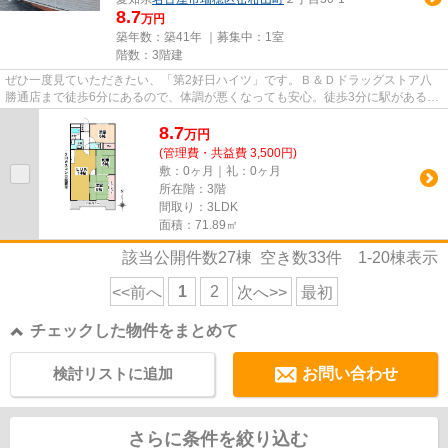
8.7
万円
築年数：築41年 ｜募集中：
1室
階数：3階建
ぜひ一度見ていただきたい、「第2好日ハイツ」です。Ｂ＆Ｄドラッグストア八
勝通店まで徒歩6分にあるので、体調が悪くなっても安心。徒歩3分に駅がある物
件です。最上階のマンションで...
8.7
万
円
(管理費・共益費 3,500円)
敷：0ヶ月｜礼：0ヶ月
所在階：3階
間取り：3LDK
面積：71.89㎡
該当公開件数
27
棟 空き数
33
件
1-20
棟表示
1
2
<<前へ
次へ>>
最初
チェックした物件をまとめて
検討リストに追加
お問い合わせ
さらに条件を絞り込む