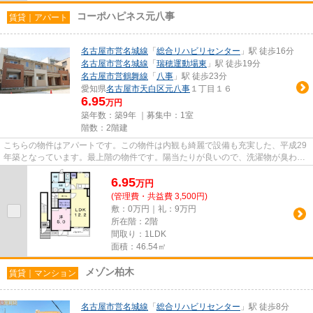
コーポハピネス元八事
賃貸｜アパート
名古屋市営名城線
「
総合リハビリセンター
」駅 徒歩16分
名古屋市営名城線
「
瑞穂運動場東
」駅 徒歩19分
名古屋市営鶴舞線
「
八事
」駅 徒歩23分
愛知県
名古屋市天白区
元八事
１丁目１６
6.95
万円
築年数：築9年 ｜募集中：
1室
階数：2階建
こちらの物件はアパートです。この物件は内観も綺麗で設備も充実した、平成29
年築となっています。最上階の物件です。陽当たりが良いので、洗濯物が臭わず
に乾きます。当社には、豊富...
6.95
万
円
(管理費・共益費 3,500円)
敷：0万円｜礼：9万円
所在階：2階
間取り：1LDK
面積：46.54㎡
メゾン柏木
賃貸｜マンション
名古屋市営名城線
「
総合リハビリセンター
」駅 徒歩8分