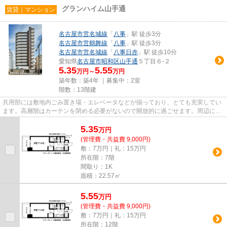
グランハイム山手通
賃貸｜マンション
名古屋市営名城線
「
八事
」駅 徒歩3分
名古屋市営鶴舞線
「
八事
」駅 徒歩3分
名古屋市営名城線
「
八事日赤
」駅 徒歩10分
愛知県
名古屋市昭和区
山手通
５丁目６-２
5.35
5.55
万円～
万円
築年数：築4年 ｜募集中：
2室
階数：13階建
共用部には敷地内ごみ置き場・エレベータなどが揃っており、とても充実してい
ます。高層階はカーテンを閉める必要がないので開放的に過ごせます。周辺に
は、徒歩3分で利用できる駅があ...
5.35
万
円
(管理費・共益費 9,000円)
敷：7万円｜礼：15万円
所在階：7階
間取り：1K
面積：22.57㎡
5.55
万
円
(管理費・共益費 9,000円)
敷：7万円｜礼：15万円
所在階：12階