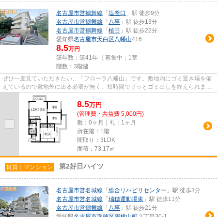
名古屋市営鶴舞線
「
塩釜口
」駅 徒歩9分
名古屋市営鶴舞線
「
八事
」駅 徒歩13分
名古屋市営鶴舞線
「
植田
」駅 徒歩22分
愛知県
名古屋市天白区
八幡山
416
8.5
万円
築年数：築41年 ｜募集中：
1室
階数：3階建
ぜひ一度見ていただきたい、「フローラ八幡山」です。敷地内にゴミ置き場を備
えているので敷地外に出る必要が無く、短時間でサッとゴミ出しを終えられま
す。根強いニーズを誇る駅近の...
8.5
万
円
(管理費・共益費 5,000円)
敷：0ヶ月｜礼：1ヶ月
所在階：1階
間取り：3LDK
面積：73.17㎡
第2好日ハイツ
賃貸｜マンション
名古屋市営名城線
「
総合リハビリセンター
」駅 徒歩3分
名古屋市営名城線
「
瑞穂運動場東
」駅 徒歩11分
名古屋市営鶴舞線
「
八事
」駅 徒歩21分
愛知県
名古屋市瑞穂区
密柑山町
２丁目30-1