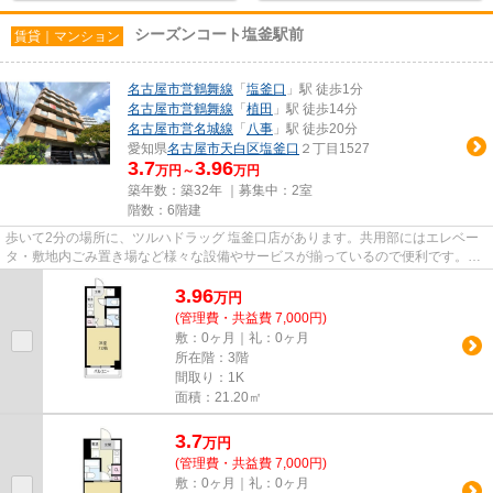
シーズンコート塩釜駅前
賃貸｜マンション
名古屋市営鶴舞線
「
塩釜口
」駅 徒歩1分
名古屋市営鶴舞線
「
植田
」駅 徒歩14分
名古屋市営名城線
「
八事
」駅 徒歩20分
愛知県
名古屋市天白区
塩釜口
２丁目1527
3.7
3.96
万円～
万円
築年数：築32年 ｜募集中：
2室
階数：6階建
歩いて2分の場所に、ツルハドラッグ 塩釜口店があります。共用部にはエレベー
タ・敷地内ごみ置き場など様々な設備やサービスが揃っているので便利です。造
りとデザインに関して、自信...
3.96
万
円
(管理費・共益費 7,000円)
敷：0ヶ月｜礼：0ヶ月
所在階：3階
間取り：1K
面積：21.20㎡
3.7
万
円
(管理費・共益費 7,000円)
敷：0ヶ月｜礼：0ヶ月