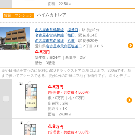
面積：22.50㎡
ハイムカトレア
賃貸｜マンション
名古屋市営鶴舞線
「
塩釜口
」駅 徒歩1分
名古屋市営鶴舞線
「
植田
」駅 徒歩14分
名古屋市営名城線
「
八事
」駅 徒歩20分
愛知県
名古屋市天白区
塩釜口
２丁目９０５
4.8
万円
築年数：築24年 ｜募集中：
2室
階数：3階建
薬や日用品を買うのに便利なB&Dドラッグストア 塩釜口店まで、300mです。駅
まで歩いてアクセスできる、徒歩1分の距離に立地する物件です。造りとデザイ
ンに関して、自信をもって情...
4.8
万
円
(管理費・共益費 4,500円)
敷：0万円｜礼：0万円
所在階：2階
間取り：1K
面積：24.80㎡
4.8
万
円
(管理費・共益費 4,500円)