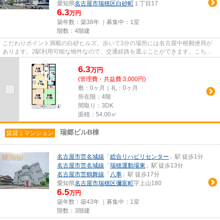
愛知県
名古屋市瑞穂区
白砂町
１丁目17
6.3
万円
築年数：築38年 ｜募集中：
1室
階数：4階建
こだわりポイント満載の白砂ヒルズ。歩いて3分の場所には名古屋中根郵便局が
あります。2駅利用可能な物件なので、交通経路を選ぶことができます。こちら
の物件はマンションです。名古...
6.3
万
円
(管理費・共益費 3,000円)
敷：0ヶ月｜礼：0ヶ月
所在階：4階
間取り：3DK
面積：54.00㎡
瑞郷ビルB棟
賃貸｜マンション
名古屋市営名城線
「
総合リハビリセンター
」駅 徒歩1分
名古屋市営名城線
「
瑞穂運動場東
」駅 徒歩13分
名古屋市営鶴舞線
「
八事
」駅 徒歩17分
愛知県
名古屋市瑞穂区
彌富町
字上山180
6.5
万円
築年数：築43年 ｜募集中：
1室
階数：3階建