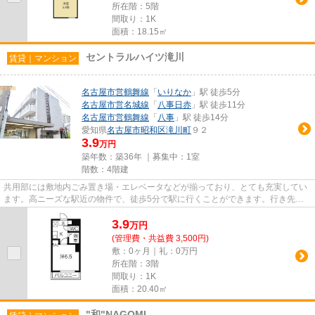
所在階：5階
間取り：1K
面積：18.15㎡
セントラルハイツ滝川
賃貸｜マンション
名古屋市営鶴舞線
「
いりなか
」駅 徒歩5分
名古屋市営名城線
「
八事日赤
」駅 徒歩11分
名古屋市営鶴舞線
「
八事
」駅 徒歩14分
愛知県
名古屋市昭和区
滝川町
９２
3.9
万円
築年数：築36年 ｜募集中：
1室
階数：4階建
共用部には敷地内ごみ置き場・エレベータなどが揃っており、とても充実してい
ます。高ニーズな駅近の物件で、徒歩5分で駅に行くことができます。行き先や
用途によって2つの路線が選べ...
3.9
万
円
(管理費・共益費 3,500円)
敷：0ヶ月｜礼：0万円
所在階：3階
間取り：1K
面積：20.40㎡
"和"NAGOMI