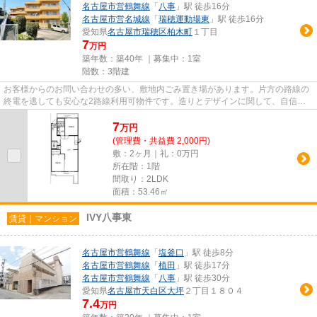
名古屋市営鶴舞線
「
八事
」駅 徒歩16分
名古屋市営名城線
「
瑞穂運動場東
」駅 徒歩16分
愛知県
名古屋市瑞穂区
柏木町
１丁目
7
万円
築年数：築40年 ｜募集中：
1室
階数：3階建
お客様からのお問い合わせの多い、敷地内ごみ置き場があります。片方の路線の
終電を逃しても安心な2路線利用可物件です。造りとデザインに関して、自信を
もって情報を提供できるマンシ...
7
万
円
(管理費・共益費 2,000円)
敷：2ヶ月｜礼：0万円
所在階：1階
間取り：2LDK
面積：53.46㎡
IVY八事東
賃貸｜マンション
名古屋市営鶴舞線
「
塩釜口
」駅 徒歩8分
名古屋市営鶴舞線
「
植田
」駅 徒歩17分
名古屋市営鶴舞線
「
八事
」駅 徒歩30分
愛知県
名古屋市天白区
大坪
２丁目１８０４
7.4
万円