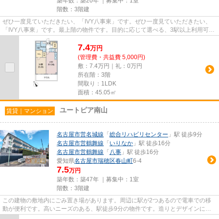
築年数：築20年 ｜募集中：
1室
階数：3階建
ぜひ一度見ていただきたい、「IVY八事東」です。ぜひ一度見ていただきたい、
「IVY八事東」です。最上階の物件です。目的に応じて選べる、3駅以上利用可能
な物件です。名古屋市天白区エ...
7.4
万
円
(管理費・共益費 5,000円)
敷：7.4万円｜礼：0万円
所在階：3階
間取り：1LDK
面積：45.05㎡
ユートピア南山
賃貸｜マンション
名古屋市営名城線
「
総合リハビリセンター
」駅 徒歩9分
名古屋市営鶴舞線
「
いりなか
」駅 徒歩16分
名古屋市営鶴舞線
「
八事
」駅 徒歩16分
愛知県
名古屋市瑞穂区
春山町
6-4
7.5
万円
築年数：築47年 ｜募集中：
1室
階数：3階建
この建物の敷地内にごみ置き場があります。周辺に駅が2つあるので電車での移
動が便利です。高いニーズのある、駅徒歩9分の物件です。造りとデザインに関
して、自信をもって情報を提供...