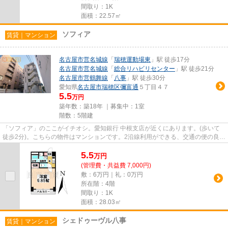
間取り：1K
面積：22.57㎡
ソフィア
賃貸｜マンション
名古屋市営名城線
「
瑞穂運動場東
」駅 徒歩17分
名古屋市営名城線
「
総合リハビリセンター
」駅 徒歩21分
名古屋市営鶴舞線
「
八事
」駅 徒歩30分
愛知県
名古屋市瑞穂区
彌富通
５丁目４７
5.5
万円
築年数：築18年 ｜募集中：
1室
階数：5階建
「ソフィア」のここがイチオシ。愛知銀行 中根支店が近くにあります。(歩いて
徒歩2分)。こちらの物件はマンションです。2沿線利用ができる、交通の便の良い
物件です。当社スタッフが地...
5.5
万
円
(管理費・共益費 7,000円)
敷：6万円｜礼：0万円
所在階：4階
間取り：1K
面積：28.03㎡
シェドゥーヴル八事
賃貸｜マンション