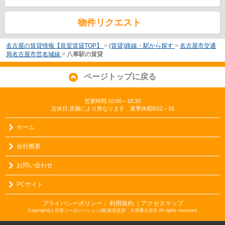
物件リクエスト
名古屋の賃貸情報【良室賃貸TOP】
>
(賃貸)路線・駅から探す
>
名古屋市交通
局名古屋市営名城線
>
八事駅の賃貸
ページトップに戻る
営業時間:10:00～18:30
定休日:店舗により異なります 夏季休暇8/12～16
ホーム
会社概要
お問い合わせ
PCサイト
プライバシーポリシー
利用規約
｜アクセスマップ
｜
Copyright(c) 良室コーポレーション(株)良室賃貸 大津通大須店 All rights reserved.