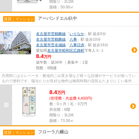
間取り：2LDK
面積：50.00㎡
アーバンドエル杁中
賃貸｜マンション
名古屋市営鶴舞線
「
いりなか
」駅 徒歩5分
名古屋市営鶴舞線
「
八事
」駅 徒歩10分
名古屋市営名城線
「
八事日赤
」駅 徒歩16分
愛知県
名古屋市昭和区
広路町
字隼人５-１
8.4
万円
築年数：築36年 ｜募集中：
1室
階数：9階建
共用部にはエレベータ・敷地内ごみ置き場など様々な設備やサービスが揃ってい
るので便利です。陽当たりが良好な物件は梅雨時期の湿気もたまりにくい条件と
なっています。徒歩5分で駅に...
8.4
万
円
(管理費・共益費 4,400円)
敷：0ヶ月｜礼：0万円
所在階：6階
間取り：3LDK
面積：73.30㎡
フローラ八幡山
賃貸｜マンション