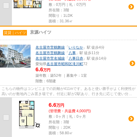
敷：0万円｜礼：0万円
所在階：3階
間取り：1LDK
面積：31.36㎡
京源ハイツ
賃貸｜ハイツ
名古屋市営鶴舞線
「
いりなか
」駅 徒歩4分
名古屋市営鶴舞線
「
八事
」駅 徒歩11分
名古屋市営名城線
「
八事日赤
」駅 徒歩14分
愛知県
名古屋市昭和区
滝川町
72
6.6
万円
築年数：築52年 ｜募集中：
1室
階数：6階建
こちらの物件はコンビニまでの距離が411mです。あると使い勝手がよく利便性が
高いのが敷地内ごみ置き場です。付近に駅が2駅あり、行き先に応じて使い分け
ができます。風通しのよさが魅...
6.6
万
円
(管理費・共益費 4,000円)
敷：0ヶ月｜礼：0ヶ月
所在階：3階
間取り：2DK
面積：58.80㎡