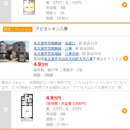
敷：0万円｜礼：0万円
所在階：3階
間取り：1K
面積：24.80㎡
アビタシオン八事
賃貸｜マンション
名古屋市営鶴舞線
「
塩釜口
」駅 徒歩11分
名古屋市営鶴舞線
「
八事
」駅 徒歩18分
名古屋市営名城線
「
八事日赤
」駅 徒歩22分
愛知県
名古屋市天白区
天白町大字八事
字裏山６７-１２２
4.9
万円
築年数：築27年 ｜募集中：
1室
階数：3階建
陽当たりがよく、洗濯物がよく乾く物件です。こちらはマンションタイプになり
ます。2つの路線をご利用できる場所にあり、アクセスはとても便利です。駅か
ら徒歩11分のところにある物件...
4.9
万
円
(管理費・共益費 5,000円)
敷：0万円｜礼：0万円
所在階：2階
間取り：1K
面積：27.00㎡