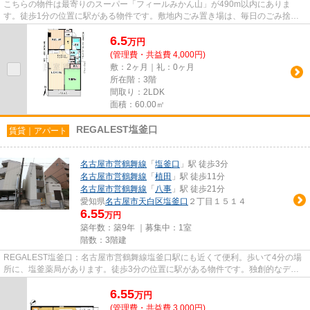
こちらの物件は最寄りのスーパー「フィールみかん山」が490m以内にありま
す。徒歩1分の位置に駅がある物件です。敷地内ごみ置き場は、毎日のごみ捨て
の煩わしさを軽減します。新しい物...
6.5
万
円
(管理費・共益費 4,000円)
敷：2ヶ月｜礼：0ヶ月
所在階：3階
間取り：2LDK
面積：60.00㎡
REGALEST塩釜口
賃貸｜アパート
名古屋市営鶴舞線
「
塩釜口
」駅 徒歩3分
名古屋市営鶴舞線
「
植田
」駅 徒歩11分
名古屋市営鶴舞線
「
八事
」駅 徒歩21分
愛知県
名古屋市天白区
塩釜口
２丁目１５１４
6.55
万円
築年数：築9年 ｜募集中：
1室
階数：3階建
REGALEST塩釜口：名古屋市営鶴舞線塩釜口駅にも近くて便利。歩いて4分の場
所に、塩釜薬局があります。徒歩3分の位置に駅がある物件です。独創的なデザ
イナーズアパートで、ご好評いた...
6.55
万
円
(管理費・共益費 3,000円)