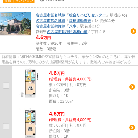
賃貸｜マンション
名古屋市営名城線
「
総合リハビリセンター
」駅 徒歩4分
名古屋市営名城線
「
瑞穂運動場東
」駅 徒歩11分
名古屋市営鶴舞線
「
八事
」駅 徒歩21分
愛知県
名古屋市瑞穂区
密柑山町
２丁目２８-１
4.6
万円
築年数：築26年 ｜募集中：
2室
階数：3階建
新着情報："和"NAGOMIの空室情報ならコチラ。家から142mのところに、薬や日
用品を買うのに便利なみかん山調剤薬局があります。敷地内ごみ置き場があるの
で、忙しくてゴミを...
4.6
万
円
(管理費・共益費 4,000円)
敷：0万円｜礼：0万円
所在階：3階
間取り：1K
面積：22.50㎡
4.6
万
円
(管理費・共益費 4,000円)
敷：0万円｜礼：0万円
所在階：3階
間取り：1K