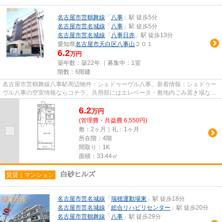
名古屋市営鶴舞線
「
八事
」駅 徒歩5分
名古屋市営名城線
「
八事
」駅 徒歩5分
名古屋市営名城線
「
八事日赤
」駅 徒歩13分
愛知県
名古屋市天白区
八事山
２０１
6.2
万円
築年数：築22年 ｜募集中：
1室
階数：6階建
名古屋市営鶴舞線八事駅周辺物件：シェドゥーヴル八事。新着情報：シェドゥー
ヴル八事の空室情報ならコチラ。共用部にはエレベータ・敷地内ごみ置き場など
が揃っております。こちらの...
6.2
万
円
(管理費・共益費 6,550円)
敷：2ヶ月｜礼：1ヶ月
所在階：4階
間取り：1K
面積：33.44㎡
白砂ヒルズ
賃貸｜マンション
名古屋市営名城線
「
瑞穂運動場東
」駅 徒歩18分
名古屋市営名城線
「
総合リハビリセンター
」駅 徒歩20分
名古屋市営鶴舞線
「
八事
」駅 徒歩29分