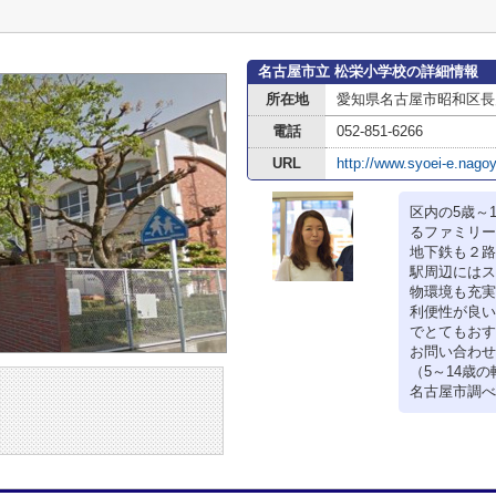
名古屋市立 松栄小学校の詳細情報
所在地
愛知県名古屋市昭和区長
電話
052-851-6266
URL
http://www.syoei-e.nagoy
区内の5歳～
るファミリー
地下鉄も２路
駅周辺にはス
物環境も充実
利便性が良い
でとてもおす
お問い合わせ
（5～14歳の
名古屋市調べ