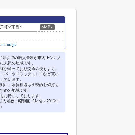
戸町２丁目１
MAP
▼
a-c.ed.jp/
14歳までの転入者数が市内上位に入
に人気の地域です。
線が通っており交通の便もよく、
ーパーやドラッグストアなど買い
しています。
割に、家賃相場も比較的お値打ち
すめの地域です‼
をお待ちしております。
転入者数：昭和区 514名／2016年
）