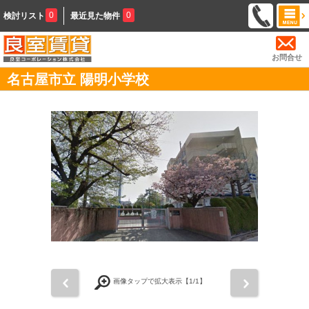
0
0
検討リスト
最近見た物件
お問合せ
名古屋市立 陽明小学校
前
次
画像タップで拡大表示【
1
/1】