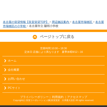
名古屋の賃貸情報【良室賃貸TOP】
>
周辺施設案内
>
名古屋市瑞穂区
>
名古屋
市瑞穂区の小学校
>
名古屋市立 陽明小学校
ページトップに戻る
営業時間:10:00～18:30
定休日:店舗により異なります 夏季休暇8/12～16
ホーム
会社概要
お問い合わせ
PCサイト
プライバシーポリシー
利用規約
｜アクセスマップ
｜
Copyright(c) 良室コーポレーション(株)良室賃貸 大津通大須店 All rights reserved.