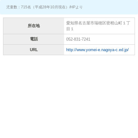
児童数：715名（平成28年10月現在）/HPより
愛知県名古屋市瑞穂区密柑山町１丁
所在地
目１
電話
052-831-7241
URL
http://www.yomei-e.nagoya-c.ed.jp/