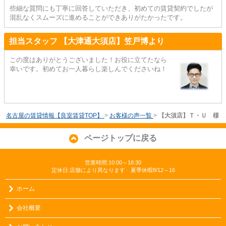
些細な質問にも丁寧に回答していただき、初めての賃貸契約でしたが
混乱なくスムーズに進めることができありがたかったです。
担当スタッフ 【大津通大須店】笠戸博より
この度はありがとうございました！お役に立てたなら
幸いです。初めてお一人暮らし楽しんでくださいね！
名古屋の賃貸情報【良室賃貸TOP】
>
お客様の声一覧
>
【大須店】Ｔ・Ｕ 様
ページトップに戻る
営業時間:10:00～18:30
定休日:店舗により異なります 夏季休暇8/12～16
ホーム
会社概要