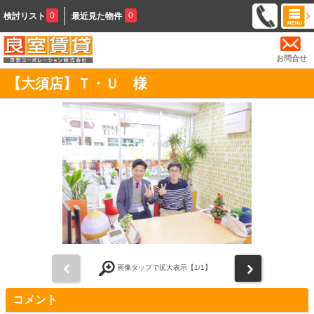
0
0
検討リスト
最近見た物件
お問合せ
【大須店】Ｔ・Ｕ 様
前
次
画像タップで拡大表示【
1
/1】
コメント