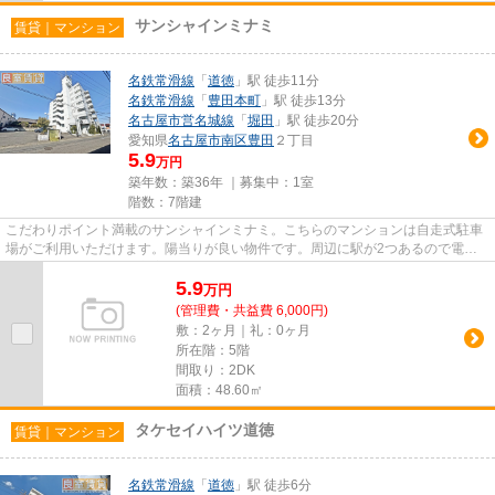
サンシャインミナミ
賃貸｜マンション
名鉄常滑線
「
道徳
」駅 徒歩11分
名鉄常滑線
「
豊田本町
」駅 徒歩13分
名古屋市営名城線
「
堀田
」駅 徒歩20分
愛知県
名古屋市南区
豊田
２丁目
5.9
万円
築年数：築36年 ｜募集中：
1室
階数：7階建
こだわりポイント満載のサンシャインミナミ。こちらのマンションは自走式駐車
場がご利用いただけます。陽当りが良い物件です。周辺に駅が2つあるので電車
での移動が便利です。良室コー...
5.9
万
円
(管理費・共益費 6,000円)
敷：2ヶ月｜礼：0ヶ月
所在階：5階
間取り：2DK
面積：48.60㎡
タケセイハイツ道徳
賃貸｜マンション
名鉄常滑線
「
道徳
」駅 徒歩6分