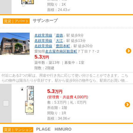
間取り：1K
面積：24.43㎡
サザンホープ
賃貸｜アパート
名鉄常滑線
「
道徳
」駅 徒歩9分
名鉄常滑線
「
大江
」駅 徒歩13分
名鉄常滑線
「
豊田本町
」駅 徒歩20分
愛知県
名古屋市南区
観音町
７丁目７７-２
5.3
万円
築年数：築13年 ｜募集中：
1室
階数：2階建
付近にある2つの駅は、用途や行き先に応じて使い分けることができます。こち
らの物件は陽当たりが良好です。駅から徒歩9分の物件なら、駅前のお買い物も
便利です。敷地内にごみ置き場...
5.3
万
円
(管理費・共益費 4,000円)
敷：5.3万円｜礼：0万円
所在階：1階
間取り：1R
面積：34.06㎡
PLAGE HIMURO
賃貸｜マンション