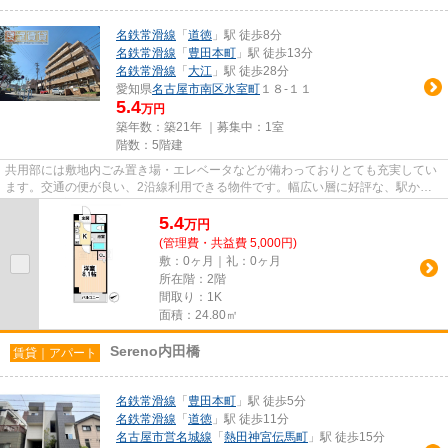
名鉄常滑線
「
道徳
」駅 徒歩8分
名鉄常滑線
「
豊田本町
」駅 徒歩13分
名鉄常滑線
「
大江
」駅 徒歩28分
愛知県
名古屋市南区
氷室町
１８-１１
5.4
万円
築年数：築21年 ｜募集中：
1室
階数：5階建
共用部には敷地内ごみ置き場・エレベータなどが備わっておりとても充実してい
ます。交通の便が良い、2沿線利用できる物件です。幅広い層に好評な、駅から
徒歩8分に立地する物件です。...
5.4
万
円
(管理費・共益費 5,000円)
敷：0ヶ月｜礼：0ヶ月
所在階：2階
間取り：1K
面積：24.80㎡
Sereno内田橋
賃貸｜アパート
名鉄常滑線
「
豊田本町
」駅 徒歩5分
名鉄常滑線
「
道徳
」駅 徒歩11分
名古屋市営名城線
「
熱田神宮伝馬町
」駅 徒歩15分