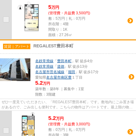
チリなマンションタイプの物件...
5
万
円
(管理費・共益費 3,500円)
敷：5万円｜礼：0万円
所在階：4階
間取り：1K
面積：27.26㎡
REGALEST豊田本町
賃貸｜アパート
名鉄常滑線
「
豊田本町
」駅 徒歩4分
名鉄常滑線
「
道徳
」駅 徒歩13分
名古屋市営名城線
「
堀田
」駅 徒歩17分
愛知県
名古屋市南区
豊
１丁目
5.2
万円
築年数：築8年 ｜募集中：
1室
階数：3階建
ぜひ一度見ていただきたい、「REGALEST豊田本町」です。敷地内にごみ置き場
があるので、ごみ出しも便利です。こちらの物件はアパートです。最上階の物件
です。より多くの不動産情報を...
5.2
万
円
(管理費・共益費 3,000円)
敷：0万円｜礼：0万円
所在階：3階