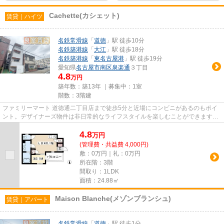
Cachette(カシェット)
賃貸｜ハイツ
名鉄常滑線
「
道徳
」駅 徒歩10分
名鉄築港線
「
大江
」駅 徒歩18分
名鉄築港線
「
東名古屋港
」駅 徒歩19分
愛知県
名古屋市南区
泉楽通
３丁目
4.8
万円
築年数：築13年 ｜募集中：
1室
階数：3階建
ファミリーマート 道徳通二丁目店まで徒歩5分と近場にコンビニがあるのもポイ
ント。デザイナーズ物件は非日常的なライフスタイルを楽しむことができます。
電車移動の多い方に嬉しい駅...
4.8
万
円
(管理費・共益費 4,000円)
敷：0万円｜礼：0万円
所在階：3階
間取り：1LDK
面積：24.88㎡
Maison Blanche(メゾンブランシュ)
賃貸｜アパート
名鉄常滑線
「
道徳
」駅 徒歩1分