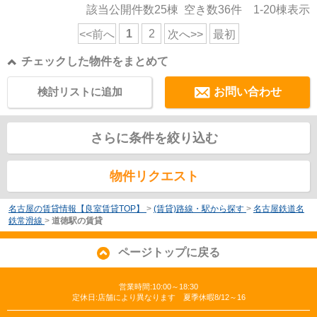
該当公開件数
25
棟 空き数
36
件
1-20
棟表示
1
2
<<前へ
次へ>>
最初
チェックした物件をまとめて
検討リストに追加
お問い合わせ
さらに条件を絞り込む
物件リクエスト
名古屋の賃貸情報【良室賃貸TOP】
>
(賃貸)路線・駅から探す
>
名古屋鉄道名
鉄常滑線
>
道徳駅の賃貸
ページトップに戻る
営業時間:10:00～18:30
定休日:店舗により異なります 夏季休暇8/12～16