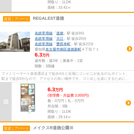
間取り：1LDK
面積：33.42㎡
REGALEST道徳
賃貸｜アパート
名鉄常滑線
「
道徳
」駅 徒歩9分
名鉄常滑線
「
大江
」駅 徒歩20分
名鉄常滑線
「
豊田本町
」駅 徒歩22分
愛知県
名古屋市南区
道徳新町
４丁目７１
6.3
万円
築年数：築3年 ｜募集中：
1室
階数：3階建
ファミリーマート泉楽通店まで徒歩4分と近場にコンビニがあるのもポイント。
駅まで徒歩9分なので、アクセスの良い物件です。ゴミ出しを楽にするために、
遠くまで行かずに済むゴミ置き...
6.3
万
円
(管理費・共益費 3,000円)
敷：0万円｜礼：0万円
所在階：3階
間取り：1LDK
面積：29.14㎡
メイクスR道徳公園Ⅲ
賃貸｜アパート