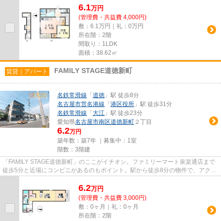
6.1
万
円
(管理費・共益費 4,000円)
敷：6.1万円｜礼：0万円
所在階：2階
間取り：1LDK
面積：38.62㎡
FAMILY STAGE道徳新町
賃貸｜アパート
名鉄常滑線
「
道徳
」駅 徒歩8分
名古屋市営名港線
「
港区役所
」駅 徒歩31分
名鉄常滑線
「
大江
」駅 徒歩23分
愛知県
名古屋市南区
道徳新町
２丁目
6.2
万円
築年数：築7年 ｜募集中：
1室
階数：3階建
「FAMILY STAGE道徳新町」のここがイチオシ。ファミリーマート泉楽通店まで
徒歩5分と近場にコンビニがあるのもポイント。駅から徒歩8分の物件で、アクセ
ス良好です。忙しいあなたの時...
6.2
万
円
(管理費・共益費 3,000円)
敷：0ヶ月｜礼：0ヶ月
所在階：2階