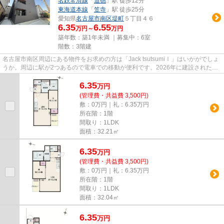
名鉄常滑線
「
道徳
」駅 徒歩12分
東海道本線
「
笠寺
」駅 徒歩25分
愛知県
名古屋市南区
堤町
５丁目４６
6.35
6.55
万円～
万円
築年数：築1年未満 ｜募集中：
6室
階数：3階建
名古屋市南区周辺にある物件をお求めの方は「Jack tsutsumiⅠ」はいかがでしょ
うか。周辺に駅が2つあるので電車での移動が便利です。2026年に建設された物
件です。駅から徒歩8分にある...
6.35
万
円
(管理費・共益費 3,500円)
敷：0万円｜礼：6.35万円
所在階：1階
間取り：1LDK
面積：32.21㎡
6.35
万
円
(管理費・共益費 3,500円)
敷：0万円｜礼：6.35万円
所在階：1階
間取り：1LDK
面積：32.04㎡
6.35
万
円