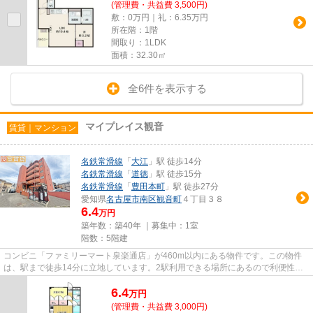
(管理費・共益費 3,500円)
敷：0万円｜礼：6.35万円
所在階：1階
間取り：1LDK
面積：32.30㎡
全6件を表示する
マイプレイス観音
賃貸｜マンション
名鉄常滑線
「
大江
」駅 徒歩14分
名鉄常滑線
「
道徳
」駅 徒歩15分
名鉄常滑線
「
豊田本町
」駅 徒歩27分
愛知県
名古屋市南区
観音町
４丁目３８
6.4
万円
築年数：築40年 ｜募集中：
1室
階数：5階建
コンビニ「ファミリーマート泉楽通店」が460m以内にある物件です。この物件
は、駅まで徒歩14分に立地しています。2駅利用できる場所にあるので利便性が
高いです。敷地内ごみ置き場があ...
6.4
万
円
(管理費・共益費 3,000円)