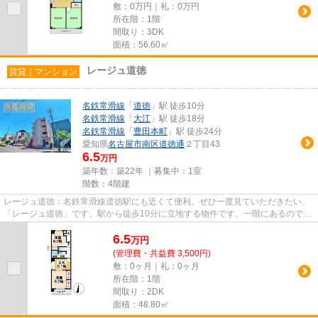
敷：0万円｜礼：0万円
所在階：1階
間取り：3DK
面積：56.60㎡
レージュ道徳
賃貸｜マンション
名鉄常滑線
「
道徳
」駅 徒歩10分
名鉄常滑線
「
大江
」駅 徒歩18分
名鉄常滑線
「
豊田本町
」駅 徒歩24分
愛知県
名古屋市南区
道徳通
２丁目43
6.5
万円
築年数：築22年 ｜募集中：
1室
階数：4階建
レージュ道徳：名鉄常滑線道徳駅にも近くて便利。ぜひ一度見ていただきたい、
「レージュ道徳」です。駅から徒歩10分に立地する物件です。一階にあるので人
の目は気になってしまうかも...
6.5
万
円
(管理費・共益費 3,500円)
敷：0ヶ月｜礼：0ヶ月
所在階：1階
間取り：2DK
面積：48.80㎡