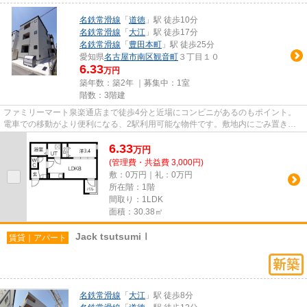
名鉄常滑線
「
道徳
」駅 徒歩10分
名鉄常滑線
「
大江
」駅 徒歩17分
名鉄常滑線
「
豊田本町
」駅 徒歩25分
愛知県
名古屋市南区
観音町
３丁目１０
6.33
万円
築年数：築2年 ｜募集中：
1室
階数：3階建
ファミリーマート泉楽通店まで徒歩4分と近場にコンビニがあるのもポイント。
電車での移動がより便利になる、2駅利用可能な物件です。敷地内にごみ置き場
がある物件です。こちらの物件...
6.33
万
円
(管理費・共益費 3,000円)
敷：0万円｜礼：0万円
所在階：1階
間取り：1LDK
面積：30.38㎡
Jack tsutsumiⅠ
賃貸｜アパート
名鉄常滑線
「
大江
」駅 徒歩8分