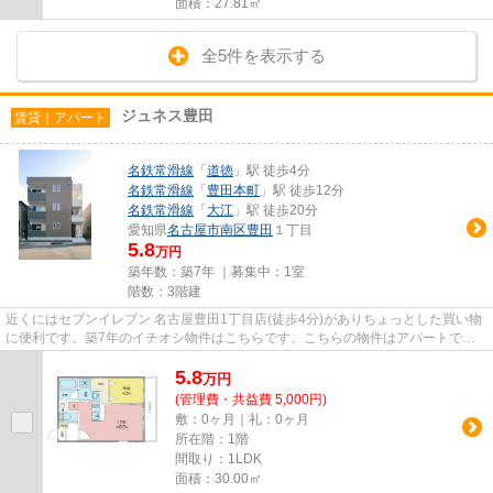
面積：27.81㎡
全5件を表示する
ジュネス豊田
賃貸｜アパート
名鉄常滑線
「
道徳
」駅 徒歩4分
名鉄常滑線
「
豊田本町
」駅 徒歩12分
名鉄常滑線
「
大江
」駅 徒歩20分
愛知県
名古屋市南区
豊田
１丁目
5.8
万円
築年数：築7年 ｜募集中：
1室
階数：3階建
近くにはセブンイレブン 名古屋豊田1丁目店(徒歩4分)がありちょっとした買い物
に便利です。築7年のイチオシ物件はこちらです。こちらの物件はアパートで
す。目的に応じて駅を選べるこ...
5.8
万
円
(管理費・共益費 5,000円)
敷：0ヶ月｜礼：0ヶ月
所在階：1階
間取り：1LDK
面積：30.00㎡