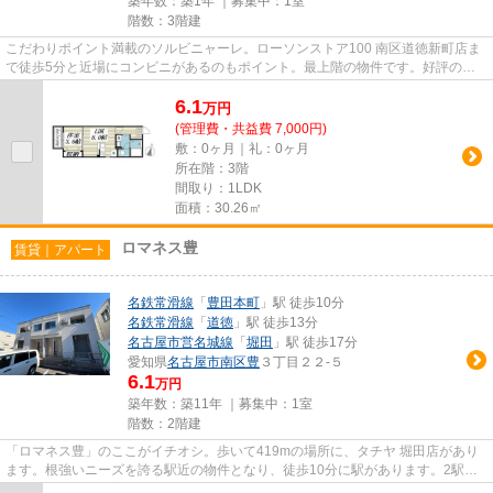
築年数：築1年 ｜募集中：
1室
階数：3階建
こだわりポイント満載のソルビニャーレ。ローソンストア100 南区道徳新町店ま
で徒歩5分と近場にコンビニがあるのもポイント。最上階の物件です。好評の駅
近物件となっており、駅より徒...
6.1
万
円
(管理費・共益費 7,000円)
敷：0ヶ月｜礼：0ヶ月
所在階：3階
間取り：1LDK
面積：30.26㎡
ロマネス豊
賃貸｜アパート
名鉄常滑線
「
豊田本町
」駅 徒歩10分
名鉄常滑線
「
道徳
」駅 徒歩13分
名古屋市営名城線
「
堀田
」駅 徒歩17分
愛知県
名古屋市南区
豊
３丁目２２-５
6.1
万円
築年数：築11年 ｜募集中：
1室
階数：2階建
「ロマネス豊」のここがイチオシ。歩いて419mの場所に、タチヤ 堀田店があり
ます。根強いニーズを誇る駅近の物件となり、徒歩10分に駅があります。2駅利
用可能な利便性の高いアパート...