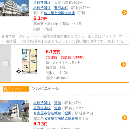
名鉄常滑線
「
大江
」駅 徒歩13分
名鉄常滑線
「
豊田本町
」駅 徒歩19分
愛知県
名古屋市南区
道徳通
３丁目
6.1
万円
築年数：築44年 ｜募集中：
1室
階数：7階建
新着情報：タケセイハイツ道徳の空室情報ならコチラ。近くにはファミリーマー
ト 道徳通二丁目店(徒歩4分)がありちょっとした買い物に便利です。お使いいただ
ける駅は2駅あり、行き先に...
6.1
万
円
(管理費・共益費 7,000円)
敷：0ヶ月｜礼：0ヶ月
所在階：3階
間取り：1LDK
面積：45.00㎡
ソルビニャーレ
賃貸｜アパート
名鉄常滑線
「
道徳
」駅 徒歩7分
東海道本線
「
笠寺
」駅 徒歩29分
名古屋市営名城線
「
堀田
」駅 徒歩35分
愛知県
名古屋市南区
道徳新町
９丁目
6.1
万円