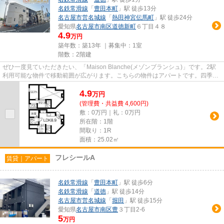
名鉄常滑線
「
豊田本町
」駅 徒歩13分
名古屋市営名城線
「
熱田神宮伝馬町
」駅 徒歩24分
愛知県
名古屋市南区
道徳新町
６丁目４８
4.9
万円
築年数：築13年 ｜募集中：
1室
階数：2階建
ぜひ一度見ていただきたい、「Maison Blanche(メゾンブランシュ)」です。2駅
利用可能な物件で移動範囲が広がります。こちらの物件はアパートです。四季
折々の風を感じられる通風良好な...
4.9
万
円
(管理費・共益費 4,600円)
敷：0万円｜礼：0万円
所在階：1階
間取り：1R
面積：25.02㎡
フレシールA
賃貸｜アパート
名鉄常滑線
「
豊田本町
」駅 徒歩6分
名鉄常滑線
「
道徳
」駅 徒歩14分
名古屋市営名城線
「
堀田
」駅 徒歩15分
愛知県
名古屋市南区
豊
３丁目2-6
5
万円