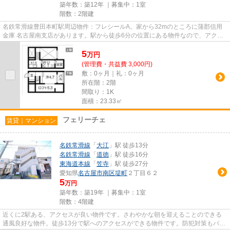
築年数：築12年 ｜募集中：
1室
階数：2階建
名鉄常滑線豊田本町駅周辺物件：フレシールA。家から32mのところに蒲郡信用
金庫 名古屋南支店があります。駅から徒歩6分の位置にある物件なので、アクセ
スも良好です。最上階のアパー...
5
万
円
(管理費・共益費 3,000円)
敷：0ヶ月｜礼：0ヶ月
所在階：2階
間取り：1K
面積：23.33㎡
フェリーチェ
賃貸｜マンション
名鉄常滑線
「
大江
」駅 徒歩13分
名鉄常滑線
「
道徳
」駅 徒歩16分
東海道本線
「
笠寺
」駅 徒歩27分
愛知県
名古屋市南区
堤町
２丁目６２
5
万円
築年数：築19年 ｜募集中：
1室
階数：4階建
近くに2駅ある、アクセスが良い物件です。さわやかな朝を迎えることのできる
通風良好な物件。徒歩13分で駅へのアクセスができる物件です。防犯対策もバッ