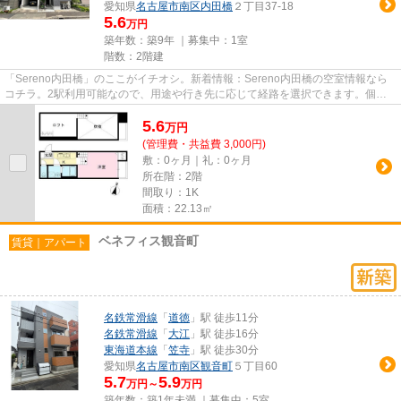
愛知県
名古屋市南区
内田橋
２丁目37-18
5.6
万円
築年数：築9年 ｜募集中：
1室
階数：2階建
「Sereno内田橋」のここがイチオシ。新着情報：Sereno内田橋の空室情報なら
コチラ。2駅利用可能なので、用途や行き先に応じて経路を選択できます。個性
派の方には嬉しいデザイナーズ物...
5.6
万
円
(管理費・共益費 3,000円)
敷：0ヶ月｜礼：0ヶ月
所在階：2階
間取り：1K
面積：22.13㎡
ベネフィス観音町
賃貸｜アパート
名鉄常滑線
「
道徳
」駅 徒歩11分
名鉄常滑線
「
大江
」駅 徒歩16分
東海道本線
「
笠寺
」駅 徒歩30分
愛知県
名古屋市南区
観音町
５丁目60
5.7
5.9
万円～
万円
築年数：築1年未満 ｜募集中：
5室