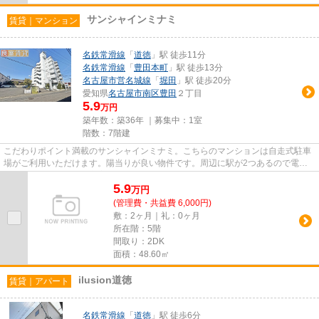
サンシャインミナミ
賃貸｜マンション
名鉄常滑線
「
道徳
」駅 徒歩11分
名鉄常滑線
「
豊田本町
」駅 徒歩13分
名古屋市営名城線
「
堀田
」駅 徒歩20分
愛知県
名古屋市南区
豊田
２丁目
5.9
万円
築年数：築36年 ｜募集中：
1室
階数：7階建
こだわりポイント満載のサンシャインミナミ。こちらのマンションは自走式駐車
場がご利用いただけます。陽当りが良い物件です。周辺に駅が2つあるので電車
での移動が便利です。良室コー...
5.9
万
円
(管理費・共益費 6,000円)
敷：2ヶ月｜礼：0ヶ月
所在階：5階
間取り：2DK
面積：48.60㎡
ilusion道徳
賃貸｜アパート
名鉄常滑線
「
道徳
」駅 徒歩6分