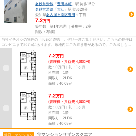
名鉄常滑線
「
豊田本町
」駅 徒歩15分
名鉄常滑線
「
大江
」駅 徒歩20分
愛知県
名古屋市南区
豊田
１丁目
7.2
万円
築年数：築1年未満 ｜募集中：
2室
階数：3階建
当社イチオシの物件の「ilusion道徳」。ぜひ一度ご覧ください。こちらの物件は
コンビニまで267mにあります。敷地内にごみ置き場があるので、ごみ出しも便
利です。利便性の高い徒歩6分...
7.2
万
円
(管理費・共益費 4,000円)
敷：0万円｜礼：1ヶ月
所在階：1階
間取り：2LDK
面積：40.09㎡
7.2
万
円
(管理費・共益費 4,000円)
敷：0万円｜礼：1ヶ月
所在階：1階
間取り：2LDK
面積：40.09㎡
宝マンションサザンスクエア
賃貸｜マンション