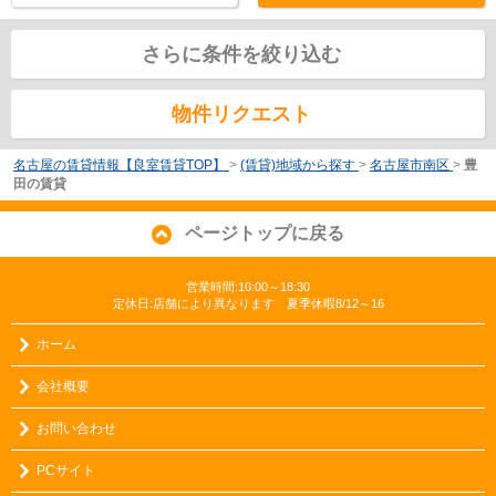
さらに条件を絞り込む
物件リクエスト
名古屋の賃貸情報【良室賃貸TOP】
>
(賃貸)地域から探す
>
名古屋市南区
>
豊
田の賃貸
ページトップに戻る
営業時間:10:00～18:30
定休日:店舗により異なります 夏季休暇8/12～16
ホーム
会社概要
お問い合わせ
PCサイト