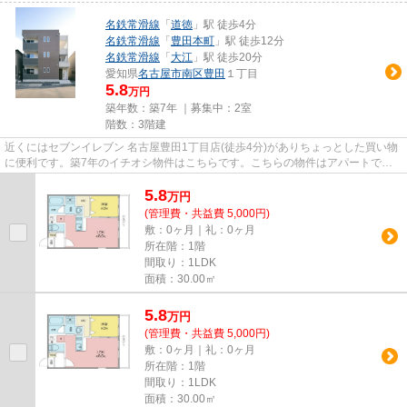
名鉄常滑線
「
道徳
」駅 徒歩4分
名鉄常滑線
「
豊田本町
」駅 徒歩12分
名鉄常滑線
「
大江
」駅 徒歩20分
愛知県
名古屋市南区
豊田
１丁目
5.8
万円
築年数：築7年 ｜募集中：
2室
階数：3階建
近くにはセブンイレブン 名古屋豊田1丁目店(徒歩4分)がありちょっとした買い物
に便利です。築7年のイチオシ物件はこちらです。こちらの物件はアパートで
す。目的に応じて駅を選べるこ...
5.8
万
円
(管理費・共益費 5,000円)
敷：0ヶ月｜礼：0ヶ月
所在階：1階
間取り：1LDK
面積：30.00㎡
5.8
万
円
(管理費・共益費 5,000円)
敷：0ヶ月｜礼：0ヶ月
所在階：1階
間取り：1LDK
面積：30.00㎡