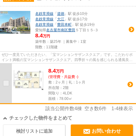
名鉄常滑線
「
道徳
」駅 徒歩10分
名鉄常滑線
「
大江
」駅 徒歩17分
名鉄常滑線
「
豊田本町
」駅 徒歩19分
愛知県
名古屋市南区
豊田
５丁目１５-３
8.4
万円
築年数：築25年 ｜募集中：
1室
階数：11階建
ぜひ一度見ていただきたい、「宝マンションサザンスクエア」です。こだわりポ
イント満載の宝マンションサザンスクエア。四季折々の風を感じられる通風良好
な快適のマンションです。11...
8.4
万
円
(管理費・共益費 -)
敷：2ヶ月｜礼：1ヶ月
所在階：2階
間取り：4LDK
面積：78.00㎡
該当公開件数
4
棟 空き数
6
件
1-4
棟表示
チェックした物件をまとめて
検討リストに追加
お問い合わせ