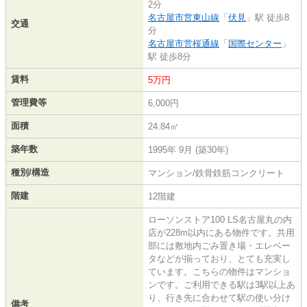
2分
名古屋市営東山線
「
伏見
」駅 徒歩8
交通
分
名古屋市営桜通線
「
国際センター
」
駅 徒歩8分
賃料
5万円
管理費等
6,000円
面積
24.84㎡
築年数
1995年 9月 (築30年)
種別/構造
マンション/鉄骨鉄筋コンクリート
階建
12階建
ローソンストア100 LS名古屋丸の内
店が228m以内にある物件です。共用
部には敷地内ごみ置き場・エレベー
タなどが揃っており、とても充実し
ています。こちらの物件はマンショ
ンです。ご利用できる駅は3駅以上あ
り、行き先に合わせて駅の使い分け
備考