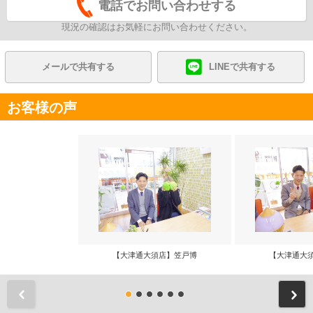
電話でお問い合わせする
現況の確認はお気軽にお問い合わせください。
メールで共有する
LINEで共有する
お客様の声
【大津通大須店】笠戸博
【大津通大
前