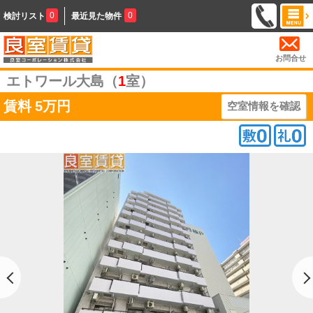
0
0
検討リスト
最近見た物件
お問合せ
エトワール大島（
1
室）
賃料
5万円
空室情報を確認