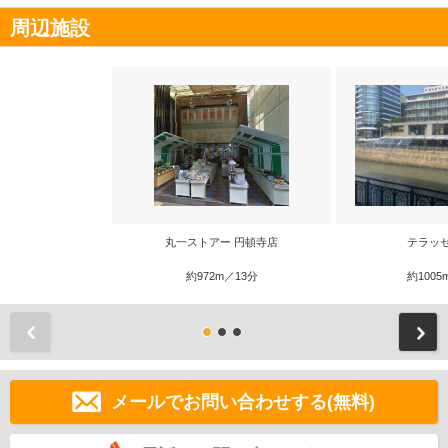
周辺施設
丸一ストアー 円頓寺店
テラッ
約972m／13分
約1005
前
メールでお問い合わせする(無料)