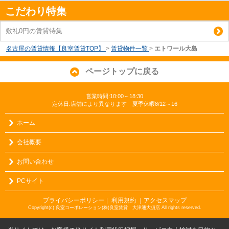
こだわり特集
敷礼0円の賃貸特集
名古屋の賃貸情報【良室賃貸TOP】
>
賃貸物件一覧
>
エトワール大島
ページトップに戻る
営業時間:10:00～18:30
定休日:店舗により異なります 夏季休暇8/12～16
ホーム
会社概要
お問い合わせ
PCサイト
プライバシーポリシー
利用規約
｜アクセスマップ
｜
Copyright(c) 良室コーポレーション(株)良室賃貸 大津通大須店 All rights reserved.