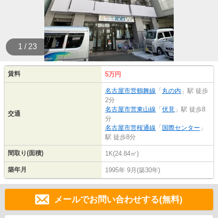
1 / 23
賃料
5万円
名古屋市営鶴舞線
「
丸の内
」駅 徒歩
2分
名古屋市営東山線
「
伏見
」駅 徒歩8
交通
分
名古屋市営桜通線
「
国際センター
」
駅 徒歩8分
間取り(面積)
1K(24.84㎡)
築年月
1995年 9月(築30年)
メールでお問い合わせする(無料)