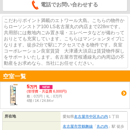
電話でお問い合わせする
こだわりポイント満載のエトワール大島。こちらの物件か
らローソンストア100 LS名古屋丸の内店まで228mです。
共用部には敷地内ごみ置き場・エレベータなどが備わって
おりとても充実しています。こちらはマンションタイプに
なります。徒歩2分で駅にアクセスできる物件です。良室
コーポレーション良室賃貸 大津通大須店は賃貸物件探し
をサポートいたします。名古屋市営桜通線丸の内周辺の不
動産をお求めなら、当社にお任せください。
空室一覧
5
万
円
NEW
(管理費・共益費 6,000円)
敷：0万円｜礼：0万円
4階 / 1K / 24.84㎡
所在地
愛知県
名古屋市中区
丸の内
１丁目
名古屋市営鶴舞線
「
丸の内
」駅 徒歩