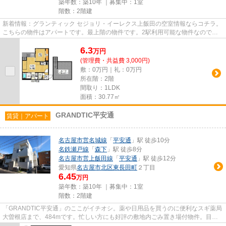
築年数：築10年 ｜募集中：
1室
階数：2階建
新着情報：グランティック セジョリ・イーレクス上飯田の空室情報ならコチラ。
こちらの物件はアパートです。最上階の物件です。2駅利用可能な物件なので行
動範囲も広がります。できる...
6.3
万
円
(管理費・共益費 3,000円)
敷：0万円｜礼：0万円
所在階：2階
間取り：1LDK
面積：30.77㎡
GRANDTIC平安通
賃貸｜アパート
名古屋市営名城線
「
平安通
」駅 徒歩10分
名鉄瀬戸線
「
森下
」駅 徒歩8分
名古屋市営上飯田線
「
平安通
」駅 徒歩12分
愛知県
名古屋市北区
東長田町
２丁目
6.45
万円
築年数：築10年 ｜募集中：
1室
階数：2階建
「GRANDTIC平安通」のここがイチオシ。薬や日用品を買うのに便利なスギ薬局
大曽根店まで、484mです。忙しい方にも好評の敷地内ごみ置き場付物件。目立
つ外観と洗練された設計の内装を...