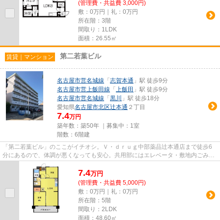
(管理費・共益費 3,000円)
敷：0万円｜礼：0万円
所在階：3階
間取り：1LDK
面積：26.55㎡
第二若葉ビル
賃貸｜マンション
名古屋市営名城線
「
志賀本通
」駅 徒歩9分
名古屋市営上飯田線
「
上飯田
」駅 徒歩9分
名古屋市営名城線
「
黒川
」駅 徒歩18分
愛知県
名古屋市北区
辻本通
２丁目
7.4
万円
築年数：築50年 ｜募集中：
1室
階数：6階建
「第二若葉ビル」のここがイチオシ。Ｖ・ｄｒｕｇ中部薬品辻本通店まで徒歩6
分にあるので、体調が悪くなっても安心。共用部にはエレベータ・敷地内ごみ置
き場などが揃っており、とても...
7.4
万
円
(管理費・共益費 5,000円)
敷：0万円｜礼：0万円
所在階：5階
間取り：2LDK
面積：48.60㎡