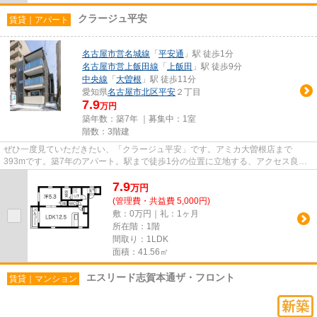
クラージュ平安
賃貸｜アパート
名古屋市営名城線
「
平安通
」駅 徒歩1分
名古屋市営上飯田線
「
上飯田
」駅 徒歩9分
中央線
「
大曽根
」駅 徒歩11分
愛知県
名古屋市北区
平安
２丁目
7.9
万円
築年数：築7年 ｜募集中：
1室
階数：3階建
ぜひ一度見ていただきたい、「クラージュ平安」です。アミカ大曽根店まで
393mです。築7年のアパート。駅まで徒歩1分の位置に立地する、アクセス良好
な物件です。より詳しい情報や内見...
7.9
万
円
(管理費・共益費 5,000円)
敷：0万円｜礼：1ヶ月
所在階：1階
間取り：1LDK
面積：41.56㎡
エスリード志賀本通ザ・フロント
賃貸｜マンション