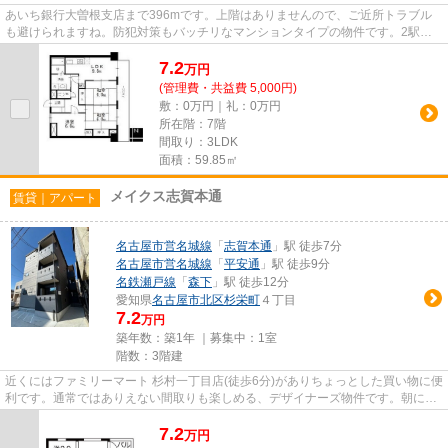
あいち銀行大曽根支店まで396mです。上階はありませんので、ご近所トラブル
も避けられますね。防犯対策もバッチリなマンションタイプの物件です。2駅利
用できる場所にあり、アクセスが...
7.2
万
円
(管理費・共益費 5,000円)
敷：0万円｜礼：0万円
所在階：7階
間取り：3LDK
面積：59.85㎡
メイクス志賀本通
賃貸｜アパート
名古屋市営名城線
「
志賀本通
」駅 徒歩7分
名古屋市営名城線
「
平安通
」駅 徒歩9分
名鉄瀬戸線
「
森下
」駅 徒歩12分
愛知県
名古屋市北区
杉栄町
４丁目
7.2
万円
築年数：築1年 ｜募集中：
1室
階数：3階建
近くにはファミリーマート 杉村一丁目店(徒歩6分)がありちょっとした買い物に便
利です。通常ではありえない間取りも楽しめる、デザイナーズ物件です。朝に慌
てることなく行動するため...
7.2
万
円