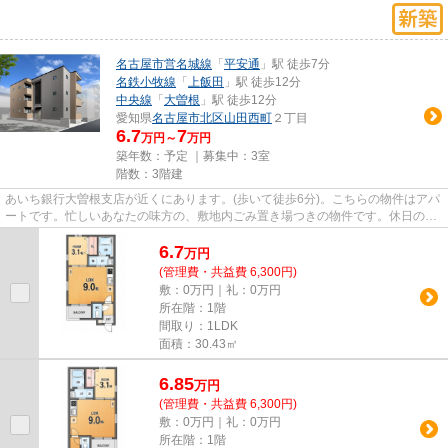
名古屋市営名城線
「
平安通
」駅 徒歩7分
名鉄小牧線
「
上飯田
」駅 徒歩12分
中央線
「
大曽根
」駅 徒歩12分
愛知県
名古屋市北区
山田西町
２丁目
6.7
7
万円～
万円
築年数：予定 ｜募集中：
3室
階数：3階建
あいち銀行大曽根支店が近くにあります。(歩いて徒歩6分)。こちらの物件はアパ
ートです。忙しいあなたの味方の、敷地内ごみ置き場つきの物件です。休日のお
出かけも便利な、3駅以上利...
6.7
万
円
(管理費・共益費 6,300円)
敷：0万円｜礼：0万円
所在階：1階
間取り：1LDK
面積：30.43㎡
6.85
万
円
(管理費・共益費 6,300円)
敷：0万円｜礼：0万円
所在階：1階