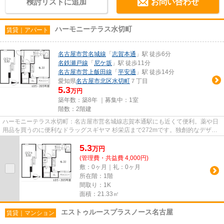
検討リストに追加
お問い合わせ
ハーモニーテラス水切町
賃貸｜アパート
名古屋市営名城線
「
志賀本通
」駅 徒歩6分
名鉄瀬戸線
「
尼ケ坂
」駅 徒歩11分
名古屋市営上飯田線
「
平安通
」駅 徒歩14分
愛知県
名古屋市北区
水切町
７丁目
5.3
万円
築年数：築8年 ｜募集中：
1室
階数：2階建
ハーモニーテラス水切町：名古屋市営名城線志賀本通駅にも近くて便利。薬や日
用品を買うのに便利なドラッグスギヤマ 杉栄店まで272mです。独創的なデザイ
ナーズ物件で、ご好評いただい...
5.3
万
円
(管理費・共益費 4,000円)
敷：0ヶ月｜礼：0ヶ月
所在階：1階
間取り：1K
面積：21.33㎡
エストゥルースプラスノース名古屋
賃貸｜マンション