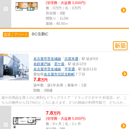
(管理費・共益費 3,000円)
敷：0万円｜礼：0万円
所在階：3階
間取り：1LDK
面積：40.50㎡
BC生駒C
賃貸｜アパート
名古屋市営名城線
「
志賀本通
」駅 徒歩5分
名鉄瀬戸線
「
尼ケ坂
」駅 徒歩12分
名古屋市営名城線
「
平安通
」駅 徒歩11分
愛知県
名古屋市北区
生駒町
７丁目
7.8
万円
築年数：築1年未満 ｜募集中：
1室
階数：3階建
薬や日用品を買うのに便利なドラッグストア「ドラッグスギヤマ 杉栄店」が、こ
ちらの物件から317mのところにあります。2つの路線が利用可能で、どちらかの
路線にトラブルがあっても別...
7.8
万
円
(管理費・共益費 5,000円)
敷：0ヶ月｜礼：1ヶ月
所在階：3階