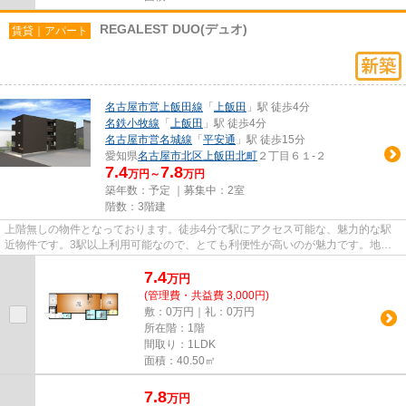
REGALEST DUO(デュオ)
賃貸｜アパート
名古屋市営上飯田線
「
上飯田
」駅 徒歩4分
名鉄小牧線
「
上飯田
」駅 徒歩4分
名古屋市営名城線
「
平安通
」駅 徒歩15分
愛知県
名古屋市北区
上飯田北町
２丁目６１-２
7.4
7.8
万円～
万円
築年数：予定 ｜募集中：
2室
階数：3階建
上階無しの物件となっております。徒歩4分で駅にアクセス可能な、魅力的な駅
近物件です。3駅以上利用可能なので、とても利便性が高いのが魅力です。地域
のゴミ捨て場まで行かずにサッ...
7.4
万
円
(管理費・共益費 3,000円)
敷：0万円｜礼：0万円
所在階：1階
間取り：1LDK
面積：40.50㎡
7.8
万
円