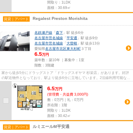
間取り：1LDK
面積：30.69㎡
Regalest Preston Morishita
賃貸｜アパート
名鉄瀬戸線
「
森下
」駅 徒歩6分
名古屋市営名城線
「
平安通
」駅 徒歩9分
名古屋市営名城線
「
大曽根
」駅 徒歩13分
愛知県
名古屋市北区
東大杉町
３丁目
6.5
万円
築年数：築10年 ｜募集中：
1室
階数：3階建
家から徒歩5分にドラッグストア「ドラッグスギヤマ 杉栄店」があります。好評
の駅近物件となっており、駅より徒歩6分に立地しています。2沿線利用可能な利
便性の高いアパートです。こ...
6.5
万
円
(管理費・共益費 3,000円)
敷：0万円｜礼：0万円
所在階：1階
間取り：1LDK
面積：30.42㎡
ルミエールM平安通
賃貸｜アパート