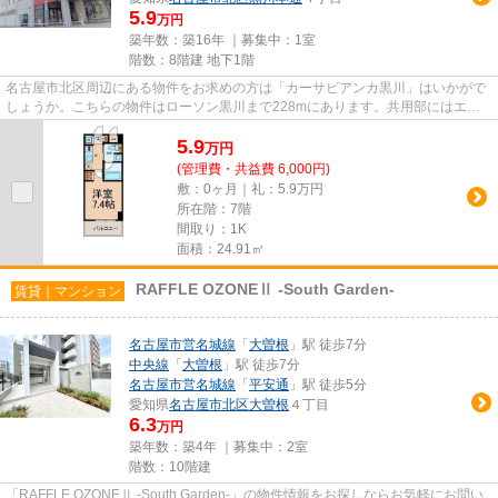
5.9
万円
築年数：築16年 ｜募集中：
1室
階数：8階建 地下1階
名古屋市北区周辺にある物件をお求めの方は「カーサビアンカ黒川」はいかがで
しょうか。こちらの物件はローソン黒川まで228mにあります。共用部にはエレ
ベータ・敷地内ごみ置き場など...
5.9
万
円
(管理費・共益費 6,000円)
敷：0ヶ月｜礼：5.9万円
所在階：7階
間取り：1K
面積：24.91㎡
RAFFLE OZONEⅡ -South Garden-
賃貸｜マンション
名古屋市営名城線
「
大曽根
」駅 徒歩7分
中央線
「
大曽根
」駅 徒歩7分
名古屋市営名城線
「
平安通
」駅 徒歩5分
愛知県
名古屋市北区
大曽根
４丁目
6.3
万円
築年数：築4年 ｜募集中：
2室
階数：10階建
「RAFFLE OZONEⅡ -South Garden-」の物件情報をお探しならお気軽にお問い