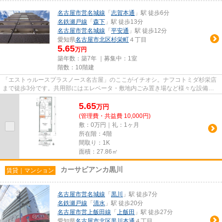
名古屋市営名城線
「
志賀本通
」駅 徒歩6分
名鉄瀬戸線
「
森下
」駅 徒歩13分
名古屋市営名城線
「
平安通
」駅 徒歩12分
愛知県
名古屋市北区
杉栄町
４丁目
5.65
万円
築年数：築7年 ｜募集中：
1室
階数：10階建
「エストゥルースプラスノース名古屋」のここがイチオシ。ナフコトミダ杉栄店
まで徒歩3分です。共用部にはエレベータ・敷地内ごみ置き場など様々な設備や
サービスが揃っているので便利...
5.65
万
円
(管理費・共益費 10,000円)
敷：0万円｜礼：1ヶ月
所在階：4階
間取り：1K
面積：27.86㎡
カーサビアンカ黒川
賃貸｜マンション
名古屋市営名城線
「
黒川
」駅 徒歩7分
名鉄瀬戸線
「
清水
」駅 徒歩20分
名古屋市営上飯田線
「
上飯田
」駅 徒歩27分
愛知県
名古屋市北区
黒川本通
４丁目