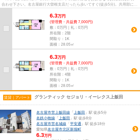
合わせ下さい。名古屋銀行大曽根支店だったら歩いてすぐ(徒歩5分)。共用部には
敷地内ごみ置き場・エレベータな...
6.3
万
円
(管理費・共益費 7,000円)
敷：0万円｜礼：0万円
所在階：2階
間取り：1K
面積：28.05㎡
6.3
万
円
(管理費・共益費 7,000円)
敷：0万円｜礼：0万円
所在階：4階
間取り：1K
面積：28.05㎡
グランティック セジョリ・イーレクス上飯田
賃貸｜アパート
名古屋市営上飯田線
「
上飯田
」駅 徒歩5分
名鉄小牧線
「
上飯田
」駅 徒歩8分
名古屋市営名城線
「
平安通
」駅 徒歩18分
愛知県
名古屋市北区
新堀町
6.3
万円