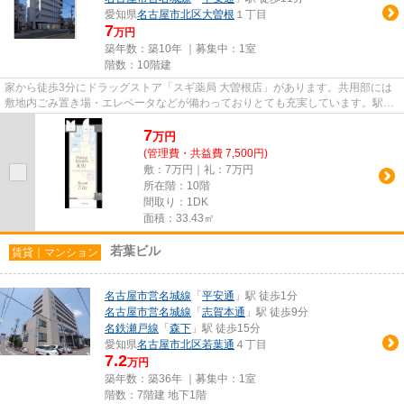
愛知県
名古屋市北区
大曽根
１丁目
7
万円
築年数：築10年 ｜募集中：
1室
階数：10階建
家から徒歩3分にドラッグストア「スギ薬局 大曽根店」があります。共用部には
敷地内ごみ置き場・エレベータなどが備わっておりとても充実しています。駅か
ら徒歩6分の位置にある物件な...
7
万
円
(管理費・共益費 7,500円)
敷：7万円｜礼：7万円
所在階：10階
間取り：1DK
面積：33.43㎡
若葉ビル
賃貸｜マンション
名古屋市営名城線
「
平安通
」駅 徒歩1分
名古屋市営名城線
「
志賀本通
」駅 徒歩9分
名鉄瀬戸線
「
森下
」駅 徒歩15分
愛知県
名古屋市北区
若葉通
４丁目
7.2
万円
築年数：築36年 ｜募集中：
1室
階数：7階建 地下1階