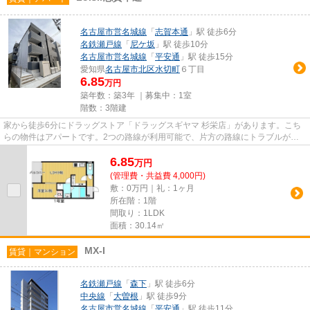
名古屋市営名城線
「
志賀本通
」駅 徒歩6分
名鉄瀬戸線
「
尼ケ坂
」駅 徒歩10分
名古屋市営名城線
「
平安通
」駅 徒歩15分
愛知県
名古屋市北区
水切町
６丁目
6.85
万円
築年数：築3年 ｜募集中：
1室
階数：3階建
家から徒歩6分にドラッグストア「ドラッグスギヤマ 杉栄店」があります。こち
らの物件はアパートです。2つの路線が利用可能で、片方の路線にトラブルがあ
っても別ルートが使えます。駅...
6.85
万
円
(管理費・共益費 4,000円)
敷：0万円｜礼：1ヶ月
所在階：1階
間取り：1LDK
面積：30.14㎡
MX-I
賃貸｜マンション
名鉄瀬戸線
「
森下
」駅 徒歩6分
中央線
「
大曽根
」駅 徒歩9分
名古屋市営名城線
「
平安通
」駅 徒歩11分