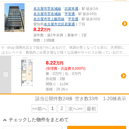
名古屋市営名城線
「
志賀本通
」駅 徒歩1分
名古屋市営名城線
「
平安通
」駅 徒歩10分
名古屋市営上飯田線
「
平安通
」駅 徒歩10分
愛知県
名古屋市北区
若葉通
１丁目
8.22
万円
築年数：築1年未満 ｜募集中：
1室
階数：13階建
V・drug 瑠璃光店まで徒歩7分にあるので、体調が悪くなっても安心。共用部に
はエレベータ・敷地内ごみ置き場など様々な設備やサービスが揃っているので便
利です。落ち着きのある空間が...
8.22
万
円
(管理費・共益費 8,000円)
敷：0万円｜礼：0万円
所在階：2階
間取り：1LDK
面積：29.26㎡
該当公開件数
24
棟 空き数
33
件
1-20
棟表示
1
2
<<前へ
次へ>>
最初
チェックした物件をまとめて