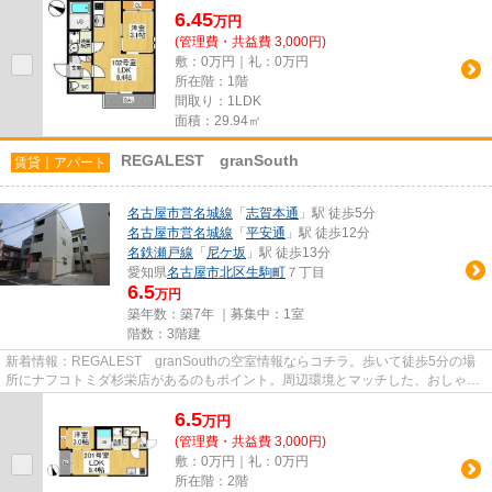
6.45
万
円
(管理費・共益費 3,000円)
敷：0万円｜礼：0万円
所在階：1階
間取り：1LDK
面積：29.94㎡
REGALEST granSouth
賃貸｜アパート
名古屋市営名城線
「
志賀本通
」駅 徒歩5分
名古屋市営名城線
「
平安通
」駅 徒歩12分
名鉄瀬戸線
「
尼ケ坂
」駅 徒歩13分
愛知県
名古屋市北区
生駒町
７丁目
6.5
万円
築年数：築7年 ｜募集中：
1室
階数：3階建
新着情報：REGALEST granSouthの空室情報ならコチラ。歩いて徒歩5分の場
所にナフコトミダ杉栄店があるのもポイント。周辺環境とマッチした、おしゃれ
な住環境のデザイナーズ物件アパ...
6.5
万
円
(管理費・共益費 3,000円)
敷：0万円｜礼：0万円
所在階：2階