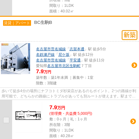
間取り：1LDK
面積：40.02㎡
BC生駒B
賃貸｜アパート
名古屋市営名城線
「
志賀本通
」駅 徒歩5分
名鉄瀬戸線
「
尼ケ坂
」駅 徒歩12分
名古屋市営名城線
「
平安通
」駅 徒歩11分
愛知県
名古屋市北区
生駒町
７丁目
7.9
万円
築年数：築1年未満 ｜募集中：
1室
階数：3階建
歩いて徒歩4分の場所にナフコトミダ杉栄店があるのもポイント。2つの路線が利
用可能で、どちらかの路線にトラブルがあっても別ルートが使えます。駅まで徒
歩5分の位置に立地する、アク...
7.9
万
円
(管理費・共益費 5,000円)
敷：0ヶ月｜礼：1ヶ月
所在階：3階
間取り：1LDK
面積：40.28㎡