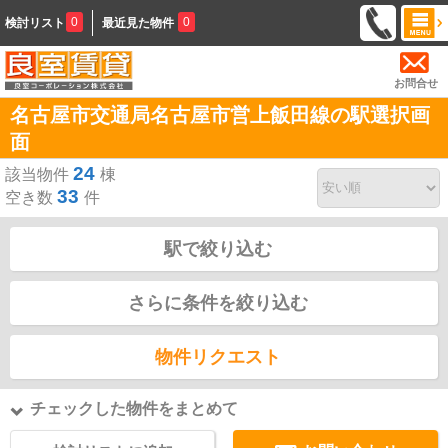
0
0
検討リスト
最近見た物件
お問合せ
名古屋市交通局名古屋市営上飯田線の駅選択画
面
24
該当物件
棟
33
空き数
件
駅で絞り込む
さらに条件を絞り込む
物件リクエスト
チェックした物件をまとめて