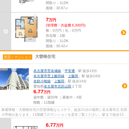
間取り：1LDK
面積：30.67㎡
7
万
円
(管理費・共益費 6,300円)
敷：0万円｜礼：0万円
所在階：1階
間取り：1LDK
面積：30.42㎡
大曽根住宅
賃貸｜マンション
名古屋市営名城線
「
平安通
」駅 徒歩13分
名古屋市営上飯田線
「
上飯田
」駅 徒歩14分
名鉄小牧線
「
上飯田
」駅 徒歩14分
愛知県
名古屋市北区
山田
２丁目
6.77
万円
築年数：築50年 ｜募集中：
4室
階数：11階建
新着情報：大曽根住宅の空室情報ならコチラ。徒歩21分の場所に名古屋市立 矢田
小学校があります。11階建てのマンションを是非ご覧ください。駅まで徒歩13分
の物件です。名古屋市北区エ...
6.77
万
円