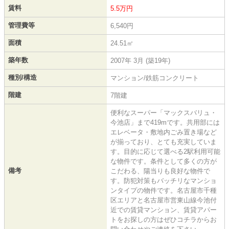
賃料
5.5万円
管理費等
6,540円
面積
24.51㎡
築年数
2007年 3月 (築19年)
種別/構造
マンション/鉄筋コンクリート
階建
7階建
便利なスーパー「マックスバリュ・
今池店」まで419mです。共用部には
エレベータ・敷地内ごみ置き場など
が揃っており、とても充実していま
す。目的に応じて選べる2駅利用可能
な物件です。条件として多くの方が
備考
こだわる、陽当りも良好な物件で
す。防犯対策もバッチリなマンショ
ンタイプの物件です。名古屋市千種
区エリアと名古屋市営東山線今池付
近での賃貸マンション、賃貸アパー
トをお探しの方はぜひコチラからお