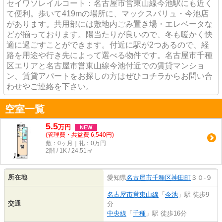
セイワソレイルコート：名古屋市営東山線今池駅にも近く
て便利。歩いて419mの場所に、マックスバリュ・今池店
があります。共用部には敷地内ごみ置き場・エレベータな
どが揃っております。陽当たりが良いので、冬も暖かく快
適に過ごすことができます。付近に駅が2つあるので、経
路を用途や行き先によって選べる物件です。名古屋市千種
区エリアと名古屋市営東山線今池付近での賃貸マンショ
ン、賃貸アパートをお探しの方はぜひコチラからお問い合
わせやご連絡を下さい。
空室一覧
5.5
万
円
NEW
(管理費・共益費 6,540円)
敷：0ヶ月｜礼：0万円
2階 / 1K / 24.51㎡
所在地
愛知県
名古屋市千種区
神田町
３０-９
名古屋市営東山線
「
今池
」駅 徒歩9
交通
分
中央線
「
千種
」駅 徒歩16分