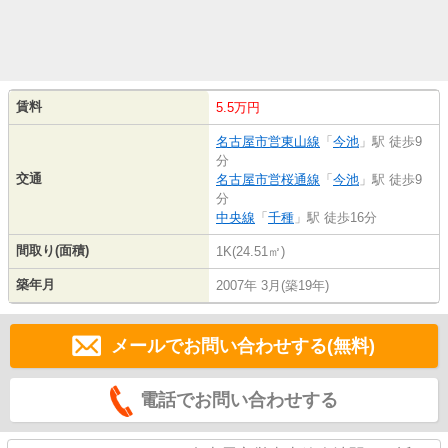
賃料
5.5万円
名古屋市営東山線
「
今池
」駅 徒歩9
分
交通
名古屋市営桜通線
「
今池
」駅 徒歩9
分
中央線
「
千種
」駅 徒歩16分
間取り(面積)
1K(24.51㎡)
築年月
2007年 3月(築19年)
メールでお問い合わせする(無料)
電話でお問い合わせする