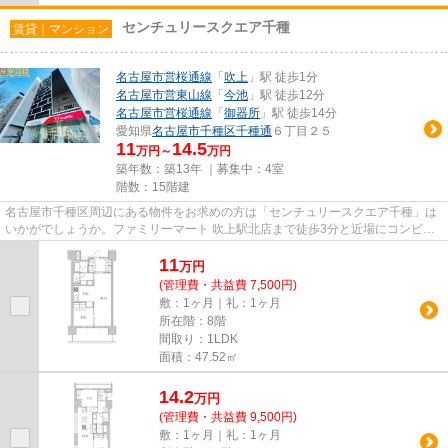
センチュリースクエア千種
賃貸｜マンション
名古屋市営桜通線
「
吹上
」駅 徒歩1分
名古屋市営東山線
「
今池
」駅 徒歩12分
名古屋市営桜通線
「
御器所
」駅 徒歩14分
愛知県
名古屋市千種区
千種通
６丁目２５
11
14.5
万円～
万円
築年数：築13年 ｜募集中：
4室
階数：15階建
名古屋市千種区周辺にある物件をお求めの方は「センチュリースクエア千種」は
いかがでしょうか。ファミリーマート 吹上駅北店まで徒歩3分と近場にコンビニ
があるのもポイント。共用部...
11
万
円
(管理費・共益費 7,500円)
敷：1ヶ月｜礼：1ヶ月
所在階：8階
間取り：1LDK
面積：47.52㎡
14.2
万
円
(管理費・共益費 9,500円)
敷：1ヶ月｜礼：1ヶ月