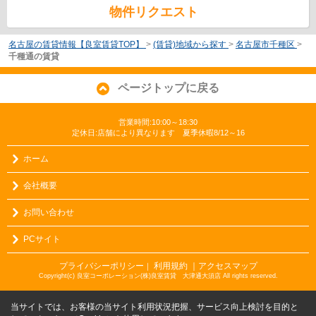
物件リクエスト
名古屋の賃貸情報【良室賃貸TOP】
>
(賃貸)地域から探す
>
名古屋市千種区
>
千種通の賃貸
ページトップに戻る
営業時間:10:00～18:30
定休日:店舗により異なります 夏季休暇8/12～16
ホーム
会社概要
お問い合わせ
PCサイト
プライバシーポリシー
利用規約
｜アクセスマップ
｜
Copyright(c) 良室コーポレーション(株)良室賃貸 大津通大須店 All rights reserved.
当サイトでは、お客様の当サイト利用状況把握、サービス向上検討を目的と