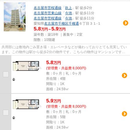
名古屋市営桜通線
「
吹上
」駅 徒歩2分
名古屋市営東山線
「
今池
」駅 徒歩11分
名古屋市営桜通線
「
今池
」駅 徒歩11分
愛知県
名古屋市千種区
千種通
６丁目３１-１
5.8
5.9
万円～
万円
築年数：築18年 ｜募集中：
2室
階数：10階建
共用部には敷地内ごみ置き場・エレベータなどが備わっておりとても充実してい
ます。この物件は駅から徒歩2分の物件です。こちらの物件はマンションです。2
路線が利用可能なため、利便...
5.8
万
円
(管理費・共益費 8,000円)
敷：0ヶ月｜礼：0ヶ月
所在階：4階
間取り：1K
面積：24.59㎡
5.9
万
円
(管理費・共益費 8,000円)
敷：0ヶ月｜礼：0ヶ月
所在階：5階
間取り：1K
面積：24.59㎡