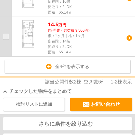
所在階：10階
間取り：2LDK
面積：65.14㎡
14.5
万
円
(管理費・共益費 9,500円)
敷：1ヶ月｜礼：1ヶ月
所在階：14階
間取り：2LDK
面積：65.14㎡
全4件を表示する
該当公開件数
2
棟 空き数
6
件
1-2
棟表示
チェックした物件をまとめて
検討リストに追加
お問い合わせ
さらに条件を絞り込む