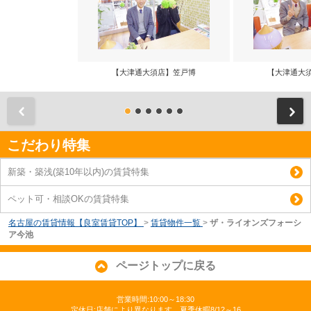
【大津通大須店】笠戸博
【大津通大
前
こだわり特集
新築・築浅(築10年以内)の賃貸特集
ペット可・相談OKの賃貸特集
名古屋の賃貸情報【良室賃貸TOP】
>
賃貸物件一覧
>
ザ・ライオンズフォーシ
ア今池
ページトップに戻る
営業時間:10:00～18:30
定休日:店舗により異なります 夏季休暇8/12～16