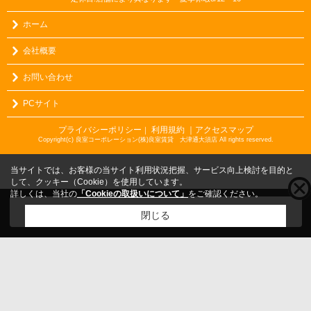
ホーム
会社概要
お問い合わせ
PCサイト
プライバシーポリシー
利用規約
｜アクセスマップ
｜
Copyright(c) 良室コーポレーション(株)良室賃貸 大津通大須店 All rights reserved.
当サイトでは、お客様の当サイト利用状況把握、サービス向上検討を目的と
して、クッキー（Cookie）を使用しています。
詳しくは、当社の
「Cookieの取扱いについて」
をご確認ください。
こちらの物件をご覧の方に
お勧めな物件
はこちら
閉じる