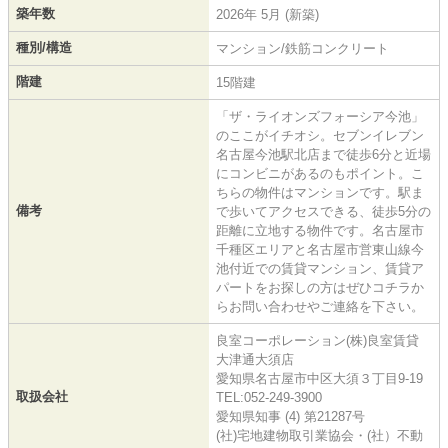
築年数
2026年 5月 (新築)
種別/構造
マンション/鉄筋コンクリート
階建
15階建
「ザ・ライオンズフォーシア今池」
のここがイチオシ。セブンイレブン
名古屋今池駅北店まで徒歩6分と近場
にコンビニがあるのもポイント。こ
ちらの物件はマンションです。駅ま
備考
で歩いてアクセスできる、徒歩5分の
距離に立地する物件です。名古屋市
千種区エリアと名古屋市営東山線今
池付近での賃貸マンション、賃貸ア
パートをお探しの方はぜひコチラか
らお問い合わせやご連絡を下さい。
良室コーポレーション(株)良室賃貸
大津通大須店
愛知県名古屋市中区大須３丁目9-19
取扱会社
TEL:052-249-3900
愛知県知事 (4) 第21287号
(社)宅地建物取引業協会・(社）不動