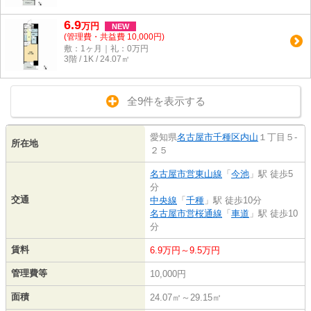
6.9
万
円
NEW
(管理費・共益費 10,000円)
敷：1ヶ月｜礼：0万円
3階 / 1K / 24.07㎡
全9件を表示する
愛知県
名古屋市千種区
内山
１丁目５-
所在地
２５
名古屋市営東山線
「
今池
」駅 徒歩5
分
交通
中央線
「
千種
」駅 徒歩10分
名古屋市営桜通線
「
車道
」駅 徒歩10
分
賃料
6.9万円～9.5万円
管理費等
10,000円
面積
24.07㎡～29.15㎡