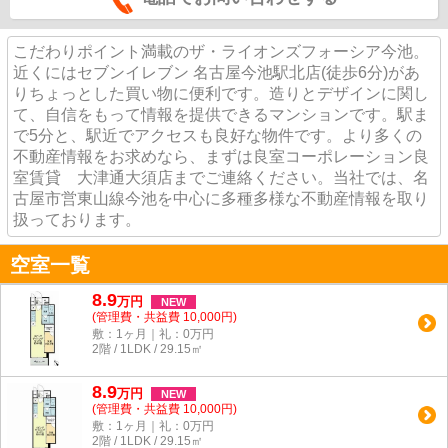
こだわりポイント満載のザ・ライオンズフォーシア今池。
近くにはセブンイレブン 名古屋今池駅北店(徒歩6分)があ
りちょっとした買い物に便利です。造りとデザインに関し
て、自信をもって情報を提供できるマンションです。駅ま
で5分と、駅近でアクセスも良好な物件です。より多くの
不動産情報をお求めなら、まずは良室コーポレーション良
室賃貸 大津通大須店までご連絡ください。当社では、名
古屋市営東山線今池を中心に多種多様な不動産情報を取り
扱っております。
空室一覧
8.9
万
円
NEW
(管理費・共益費 10,000円)
敷：1ヶ月｜礼：0万円
2階 / 1LDK / 29.15㎡
8.9
万
円
NEW
(管理費・共益費 10,000円)
敷：1ヶ月｜礼：0万円
2階 / 1LDK / 29.15㎡