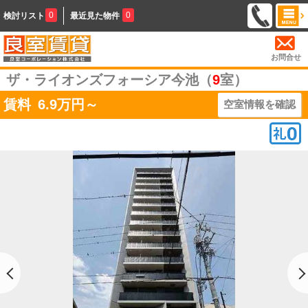
0
0
検討リスト
最近見た物件
お問合せ
ザ・ライオンズフォーシア今池（
9
室）
賃料
6.9
万円～
空室情報を確認