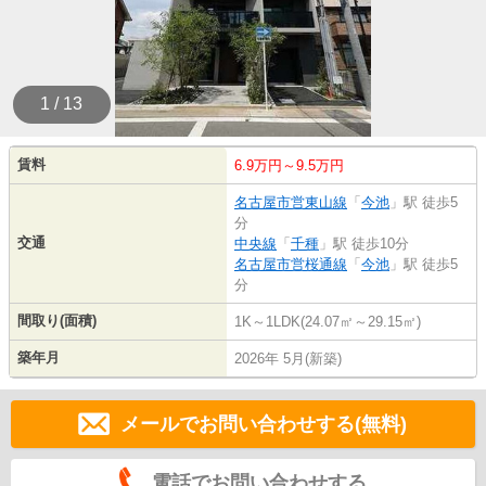
1 / 13
賃料
6.9万円～9.5万円
名古屋市営東山線
「
今池
」駅 徒歩5
分
交通
中央線
「
千種
」駅 徒歩10分
名古屋市営桜通線
「
今池
」駅 徒歩5
分
間取り(面積)
1K～1LDK(24.07㎡～29.15㎡)
築年月
2026年 5月(新築)
メールでお問い合わせする(無料)
電話でお問い合わせする