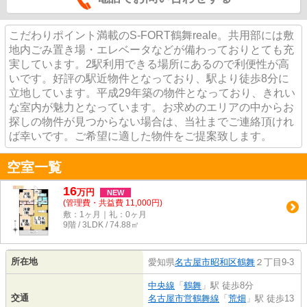
こだわりポイント満載のS-FORT鶴舞reale。共用部には敷
地内ごみ置き場・エレベータなどが備わっておりとても充
実しています。2駅利用できる場所にあるので利便性が高
いです。好評の駅近物件となっており、駅より徒歩8分に
立地しています。平成29年築の物件となっており、きれい
な室内が魅力となっています。お求めのエリアの中からお
探しの物件が見つからない場合は、当社までご連絡頂けれ
ば幸いです。ご希望に適した物件をご提案致します。
空室一覧
16
万
円
NEW
(管理費・共益費 11,000円)
敷：1ヶ月｜礼：0ヶ月
9階 / 3LDK / 74.88㎡
所在地
愛知県
名古屋市昭和区
鶴舞
２丁目9-3
中央線
「
鶴舞
」駅 徒歩8分
交通
名古屋市営鶴舞線
「
荒畑
」駅 徒歩13