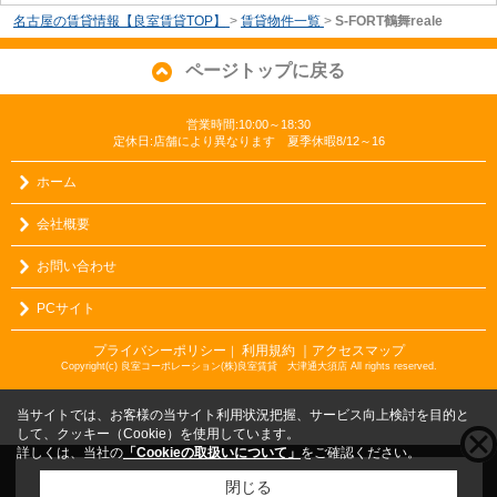
名古屋の賃貸情報【良室賃貸TOP】
>
賃貸物件一覧
>
S-FORT鶴舞reale
ページトップに戻る
営業時間:10:00～18:30
定休日:店舗により異なります 夏季休暇8/12～16
ホーム
会社概要
お問い合わせ
PCサイト
プライバシーポリシー
利用規約
｜アクセスマップ
｜
Copyright(c) 良室コーポレーション(株)良室賃貸 大津通大須店 All rights reserved.
当サイトでは、お客様の当サイト利用状況把握、サービス向上検討を目的と
して、クッキー（Cookie）を使用しています。
詳しくは、当社の
「Cookieの取扱いについて」
をご確認ください。
こちらの物件をご覧の方に
お勧めな物件
はこちら
閉じる