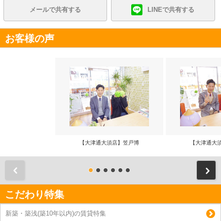
メールで共有する
LINEで共有する
お客様の声
【大津通大須店】笠戸博
【大津通大
前
こだわり特集
新築・築浅(築10年以内)の賃貸特集