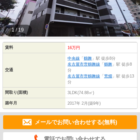
1 / 19
賃料
16万円
中央線
「
鶴舞
」駅 徒歩8分
名古屋市営鶴舞線
「
鶴舞
」駅 徒歩8
交通
分
名古屋市営鶴舞線
「
荒畑
」駅 徒歩13
分
間取り(面積)
3LDK(74.88㎡)
築年月
2017年 2月(築9年)
メールでお問い合わせする(無料)
電話でお問い合わせする