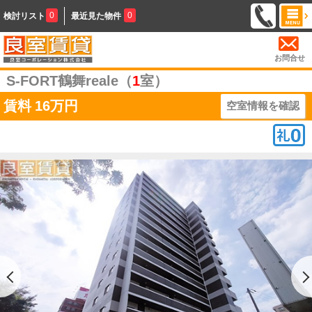
0
0
検討リスト
最近見た物件
お問合せ
S-FORT鶴舞reale（
1
室）
賃料
16万円
空室情報を確認