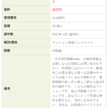
分
賃料
16万円
管理費等
11,000円
面積
74.88㎡
築年数
2017年 2月 (築9年)
種別/構造
マンション/鉄筋コンクリート
階建
15階建
「S-FORT鶴舞reale」の物件情報を
お探しならお気軽にお問い合わせ下
さい。共用部にはエレベータ・敷地
内ごみ置き場など様々な設備やサー
ビスが揃っているので便利です。電
車移動の多い方に嬉しい駅から徒歩8
分の物件です。こちらの物件はマン
備考
ションです。地上15階建てのマンシ
ョンです。あなたにとって快適な物
件を探すなら、当社にお任せ下さ
い。当社は、お客様のライフスタイ