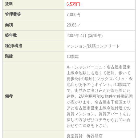
賃料
6.5万円
管理費等
7,000円
面積
28.83㎡
築年数
2007年 4月 (築19年)
種別/構造
マンション/鉄筋コンクリート
階建
10階建
ル・シャンパーニュ：名古屋市営東
山線今池駅にも近くて便利。歩いて
徒歩6分の場所にマックスバリュ・今
池店があるのもポイント。10階建て
で、街並みに溶け込んだ落ち着いた
備考
建物。2駅利用可能な物件で移動範囲
が広がります。名古屋市千種区エリ
アと名古屋市営東山線今池付近での
賃貸マンション、賃貸アパートをお
探しの方はぜひコチラからお問い合
わせやご連絡を下さい。
良室賃貸 御器所店