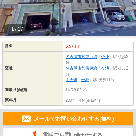
1 / 17
賃料
6.5万円
名古屋市営東山線
「
今池
」駅 徒歩2
分
交通
名古屋市営桜通線
「
今池
」駅 徒歩2
分
中央線
「
千種
」駅 徒歩11分
間取り(面積)
1K(28.83㎡)
築年月
2007年 4月(築19年)
メールでお問い合わせする(無料)
電話でお問い合わせする