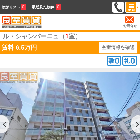
0
0
検討リスト
最近見た物件
お問合せ
ル・シャンパーニュ（
1
室）
賃料
6.5万円
空室情報を確認