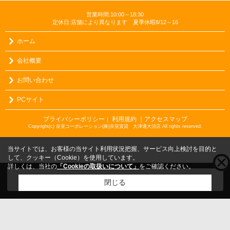
営業時間:10:00～18:30
定休日:店舗により異なります 夏季休暇8/12～16
ホーム
会社概要
お問い合わせ
PCサイト
プライバシーポリシー
利用規約
｜アクセスマップ
｜
Copyright(c) 良室コーポレーション(株)良室賃貸 大津通大須店 All rights reserved.
当サイトでは、お客様の当サイト利用状況把握、サービス向上検討を目的と
して、クッキー（Cookie）を使用しています。
詳しくは、当社の
「Cookieの取扱いについて」
をご確認ください。
こちらの物件をご覧の方に
お勧めな物件
はこちら
閉じる