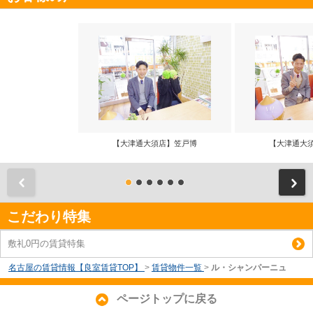
【大津通大須店】笠戸博
【大津通大
前
こだわり特集
敷礼0円の賃貸特集
名古屋の賃貸情報【良室賃貸TOP】
>
賃貸物件一覧
>
ル・シャンパーニュ
ページトップに戻る