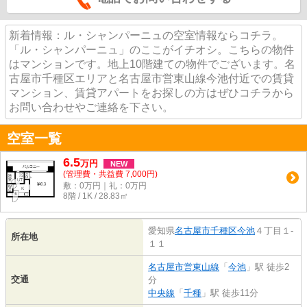
新着情報：ル・シャンパーニュの空室情報ならコチラ。
「ル・シャンパーニュ」のここがイチオシ。こちらの物件
はマンションです。地上10階建ての物件でございます。名
古屋市千種区エリアと名古屋市営東山線今池付近での賃貸
マンション、賃貸アパートをお探しの方はぜひコチラから
お問い合わせやご連絡を下さい。
空室一覧
6.5
万
円
NEW
(管理費・共益費 7,000円)
敷：0万円｜礼：0万円
8階 / 1K / 28.83㎡
愛知県
名古屋市千種区
今池
４丁目１-
所在地
１１
名古屋市営東山線
「
今池
」駅 徒歩2
交通
分
中央線
「
千種
」駅 徒歩11分