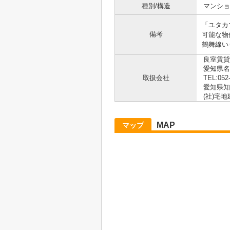
種別/構造
マンショ
「ユタカ
備考
可能な物
鶴舞線い
良室賃貸
愛知県
取扱会社
TEL:052
愛知県知事
(社)宅
MAP
マップ