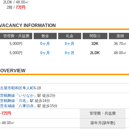
2LDK / 48.00㎡
2階 /
7万円
VACANCY INFORMATION
管理費・共益費
敷金
礼金
間取り
面積
5,000円
0ヶ月
0ヶ月
1DK
36.70㎡
5,000円
0ヶ月
0ヶ月
2LDK
48.00㎡
OVERVIEW
古屋市昭和区
隼人町
6-18
営鶴舞線
「
いりなか
」駅 徒歩2分
営鶴舞線
「
川名
」駅 徒歩14分
営名城線
「
八事日赤
」駅 徒歩15分
～7万円
管理費・共益費
～48.00㎡
築年月(築年数)