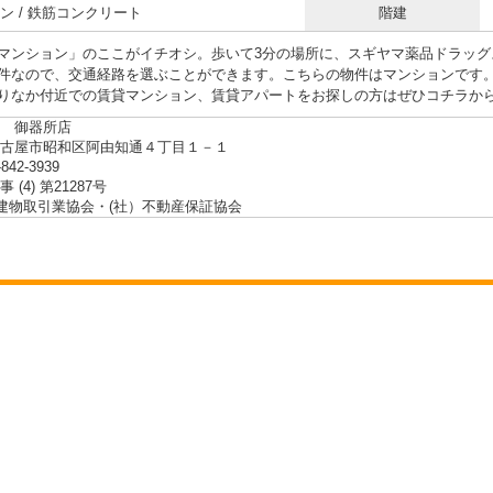
ン / 鉄筋コンクリート
階建
マンション」のここがイチオシ。歩いて3分の場所に、スギヤマ薬品ドラッグ
件なので、交通経路を選ぶことができます。こちらの物件はマンションです
りなか付近での賃貸マンション、賃貸アパートをお探しの方はぜひコチラか
 御器所店
名古屋市昭和区阿由知通４丁目１－１
-842-3939
 (4) 第21287号
地建物取引業協会・(社）不動産保証協会