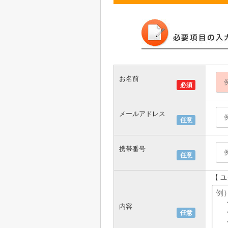
お名前
必須
メールアドレス
任意
携帯番号
任意
【 
内容
任意