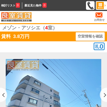
0
0
検討リスト
最近見た物件
お問合せ
メゾン・アソシエ（
4
室）
賃料
3.8
万円
空室情報を確認