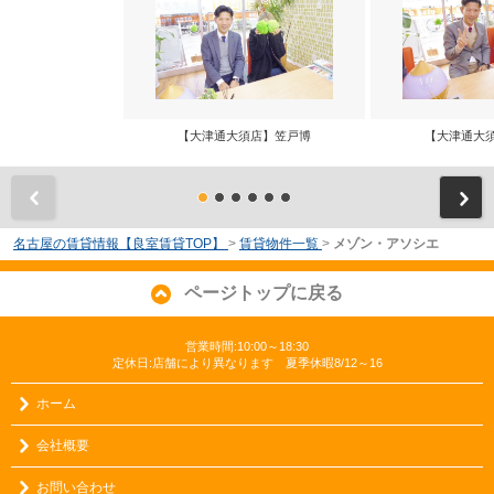
【大津通大須店】笠戸博
【大津通大
前
名古屋の賃貸情報【良室賃貸TOP】
>
賃貸物件一覧
>
メゾン・アソシエ
ページトップに戻る
営業時間:10:00～18:30
定休日:店舗により異なります 夏季休暇8/12～16
ホーム
会社概要
お問い合わせ