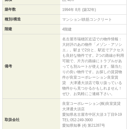
築年数
1994年 8月 (築32年)
種別/構造
マンション/鉄筋コンクリート
階建
4階建
名古屋市瑞穂区近辺での物件情報：
大好評のあの物件「メゾン・アソシ
エ」。駅まで2分と、駅近でアクセス
も良好な物件です。2つの路線が利用
可能で、片方の路線にトラブルがあ
備考
っても別ルートが使えます。陽当た
りの良い物件です。お探しの賃貸物
件が良室コーポレーション良室賃
貸 大津通大須店で取り扱っている
物件から見つかるかもしれません！
ぜひ、お気軽にご連絡下さい。
良室コーポレーション(株)良室賃貸
大津通大須店
愛知県名古屋市中区大須３丁目9-19
取扱会社
TEL:052-249-3900
愛知県知事 (4) 第21287号