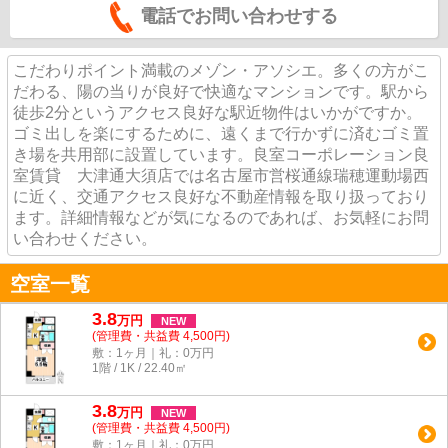
電話でお問い合わせする
こだわりポイント満載のメゾン・アソシエ。多くの方がこ
だわる、陽の当りが良好で快適なマンションです。駅から
徒歩2分というアクセス良好な駅近物件はいかがですか。
ゴミ出しを楽にするために、遠くまで行かずに済むゴミ置
き場を共用部に設置しています。良室コーポレーション良
室賃貸 大津通大須店では名古屋市営桜通線瑞穂運動場西
に近く、交通アクセス良好な不動産情報を取り扱っており
ます。詳細情報などが気になるのであれば、お気軽にお問
い合わせください。
空室一覧
3.8
万
円
NEW
(管理費・共益費 4,500円)
敷：1ヶ月｜礼：0万円
1階 / 1K / 22.40㎡
3.8
万
円
NEW
(管理費・共益費 4,500円)
敷：1ヶ月｜礼：0万円