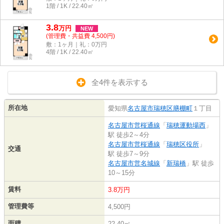
1階 / 1K / 22.40㎡
3.8
万
円
NEW
(管理費・共益費 4,500円)
敷：1ヶ月｜礼：0万円
4階 / 1K / 22.40㎡
全4件を表示する
所在地
愛知県
名古屋市瑞穂区
膳棚町
１丁目
名古屋市営桜通線
「
瑞穂運動場西
」
駅 徒歩2～4分
名古屋市営桜通線
「
瑞穂区役所
」
交通
駅 徒歩7～9分
名古屋市営名城線
「
新瑞橋
」駅 徒歩
10～15分
賃料
3.8万円
管理費等
4,500円
面積
22.40㎡