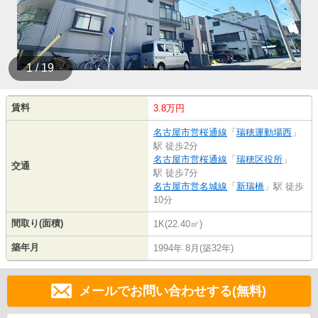
1 / 19
賃料
3.8万円
名古屋市営桜通線
「
瑞穂運動場西
」
駅 徒歩2分
名古屋市営桜通線
「
瑞穂区役所
」
交通
駅 徒歩7分
名古屋市営名城線
「
新瑞橋
」駅 徒歩
10分
間取り(面積)
1K(22.40㎡)
築年月
1994年 8月(築32年)
メールでお問い合わせする(無料)