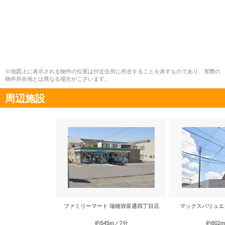
※地図上に表示される物件の位置は付近住所に所在することを表すものであり、実際の
物件所在地とは異なる場合がございます。
周辺施設
ファミリーマート 瑞穂弥富通四丁目店
マックスバリュエ
約545m／7分
約802