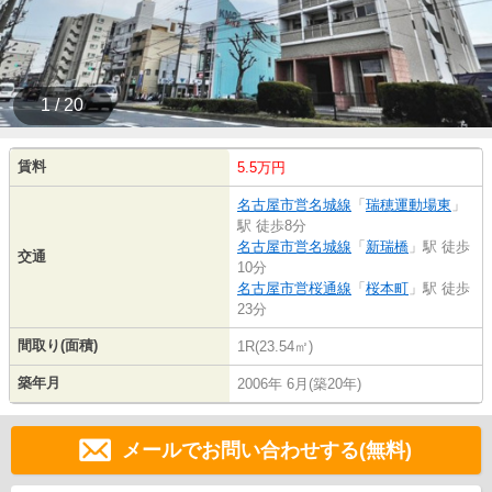
1 / 20
賃料
5.5万円
名古屋市営名城線
「
瑞穂運動場東
」
駅 徒歩8分
名古屋市営名城線
「
新瑞橋
」駅 徒歩
交通
10分
名古屋市営桜通線
「
桜本町
」駅 徒歩
23分
間取り(面積)
1R(23.54㎡)
築年月
2006年 6月(築20年)
メールでお問い合わせする(無料)