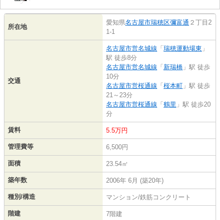
愛知県
名古屋市瑞穂区
彌富通
２丁目2
所在地
1-1
名古屋市営名城線
「
瑞穂運動場東
」
駅 徒歩8分
名古屋市営名城線
「
新瑞橋
」駅 徒歩
10分
交通
名古屋市営桜通線
「
桜本町
」駅 徒歩
21～23分
名古屋市営桜通線
「
鶴里
」駅 徒歩20
分
賃料
5.5万円
管理費等
6,500円
面積
23.54㎡
築年数
2006年 6月 (築20年)
種別/構造
マンション/鉄筋コンクリート
階建
7階建