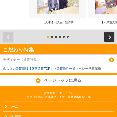
【大津通大須店】笠戸博
【大津通大
前
こだわり特集
デザイナーズ賃貸特集
名古屋の賃貸情報【良室賃貸TOP】
>
賃貸物件一覧
>
ベレーサ新瑞橋
ページトップに戻る
営業時間:10:00～18:30
定休日:店舗により異なります 夏季休暇8/12～16
ホーム
会社概要