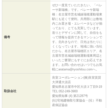
ぜひ一度見ていただきたい、「ベレ
ーサ新瑞橋」です。ベレーサ新瑞
橋：名古屋市営名城線瑞穂運動場東
駅にも近くて便利。共用部には敷地
内ごみ置き場・エレベータなどが揃
っており、とても充実しています。
造りとデザインに関して、自信をも
備考
って情報を提供できるマンションで
す。北向きなので、日光は当たりに
くくなっています。地域に強い当社
だから、名古屋市瑞穂区エリア、名
古屋市営名城線瑞穂運動場東周辺と
いったご要望にもすぐにお応えでき
ます。お問い合わせはいつでもお気
軽にaratama@ryoshitsu.comへ。
良室コーポレーション(株)良室賃貸
大津通大須店
愛知県名古屋市中区大須３丁目9-19
取扱会社
TEL:052-249-3900
愛知県知事 (4) 第21287号
(社)宅地建物取引業協会・(社）不動
産保証協会