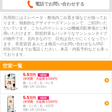
電話でお問い合わせする
共用部にはエレベータ・敷地内ごみ置き場などが揃ってお
ります。独創的なデザイナーズマンションで、ご好評いた
だいています。こちらのマンションは機械式駐車場がご利
用いただけます。防犯対策もバッチリなマンションタイプ
の物件です。北向きなので、日光は当たりにくくなってい
ます。良室賃貸 あらたま橋店へのお問い合わせなら052-
858-3570までお電話ください。来店・内覧予約なども承っ
ております。
空室一覧
5.5
万
円
NEW
(管理費・共益費 6,500円)
敷：1ヶ月｜礼：0ヶ月
3階 / 1R / 23.54㎡
5.5
万
円
NEW
(管理費・共益費 6,500円)
敷：1ヶ月｜礼：0万円
5階 / 1R / 23.54㎡