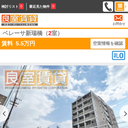
0
0
検討リスト
最近見た物件
お問合せ
ベレーサ新瑞橋（
2
室）
賃料
5.5
万円
空室情報を確認