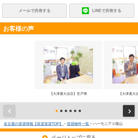
メールで共有する
LINEで共有する
お客様の声
【大津通大須店】笠戸博
【大津通大
前
名古屋の賃貸情報【良室賃貸TOP】
>
賃貸物件一覧
>
ハーモニアス桜山
ページトップに戻る