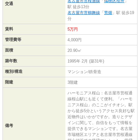
名古屋市営桜通線
「
瑞穂区役所
」
交通
駅 徒歩13分
名古屋市営鶴舞線
「
荒畑
」駅 徒歩19
分
賃料
5万円
管理費等
4,000円
面積
20.90㎡
築年数
1995年 2月 (築31年)
種別/構造
マンション/鉄骨造
階建
3階建
ハーモニアス桜山：名古屋市営桜通
線桜山駅にも近くて便利。「ハーモ
ニアス桜山」のここがイチオシ。駅
から徒歩5分というアクセス良好な駅
近物件はいかがですか。造りとデザ
インに関して、自信をもって情報を
備考
提供できるマンションです。名古屋
市瑞穂区エリアと名古屋市営桜通線