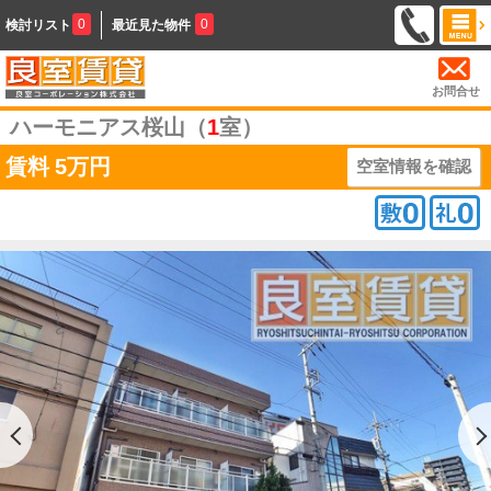
0
0
検討リスト
最近見た物件
お問合せ
ハーモニアス桜山（
1
室）
賃料
5万円
空室情報を確認