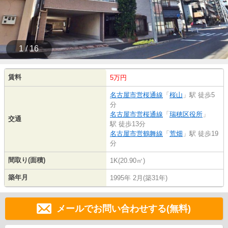
1 / 16
賃料
5万円
名古屋市営桜通線
「
桜山
」駅 徒歩5
分
名古屋市営桜通線
「
瑞穂区役所
」
交通
駅 徒歩13分
名古屋市営鶴舞線
「
荒畑
」駅 徒歩19
分
間取り(面積)
1K(20.90㎡)
築年月
1995年 2月(築31年)
メールでお問い合わせする(無料)