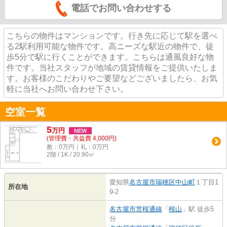
電話でお問い合わせする
こちらの物件はマンションです。行き先に応じて駅を選べ
る2駅利用可能な物件です。高ニーズな駅近の物件で、徒
歩5分で駅に行くことができます。こちらは通風良好な物
件です。当社スタッフが地域の賃貸情報をご提供いたしま
す。お客様のこだわりやご要望などございましたら、お気
軽に当社へお問い合わせ下さい。
空室一覧
5
万
円
NEW
(管理費・共益費 4,000円)
敷：0万円｜礼：0万円
2階 / 1K / 20.90㎡
愛知県
名古屋市瑞穂区
中山町
１丁目1
所在地
9-2
名古屋市営桜通線
「
桜山
」駅 徒歩5
分