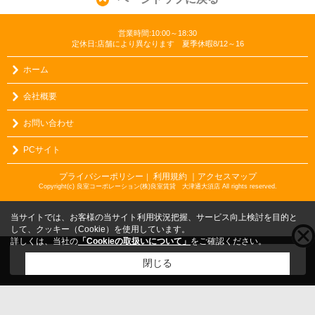
営業時間:10:00～18:30
定休日:店舗により異なります 夏季休暇8/12～16
ホーム
会社概要
お問い合わせ
PCサイト
プライバシーポリシー
利用規約
｜アクセスマップ
｜
Copyright(c) 良室コーポレーション(株)良室賃貸 大津通大須店 All rights reserved.
当サイトでは、お客様の当サイト利用状況把握、サービス向上検討を目的と
して、クッキー（Cookie）を使用しています。
詳しくは、当社の
「Cookieの取扱いについて」
をご確認ください。
こちらの物件をご覧の方に
お勧めな物件
はこちら
閉じる