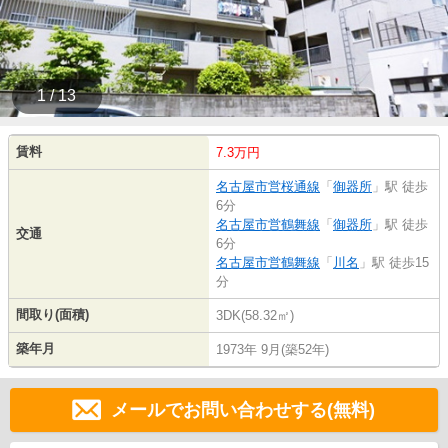
1 / 13
賃料
7.3万円
名古屋市営桜通線
「
御器所
」駅 徒歩
6分
名古屋市営鶴舞線
「
御器所
」駅 徒歩
交通
6分
名古屋市営鶴舞線
「
川名
」駅 徒歩15
分
間取り(面積)
3DK(58.32㎡)
築年月
1973年 9月(築52年)
メールでお問い合わせする(無料)