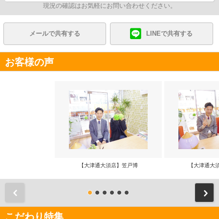
現況の確認はお気軽にお問い合わせください。
メールで共有する
LINEで共有する
お客様の声
【大津通大須店】笠戸博
【大津通大
前
こだわり特集