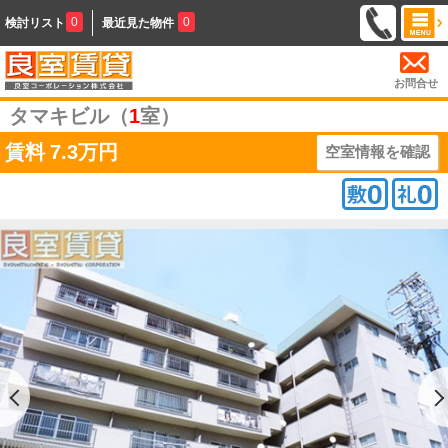
0
0
検討リスト
最近見た物件
お問合せ
タマキビル（
1
室）
賃料
7.3万円
空室情報を確認