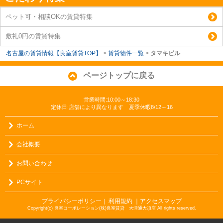
ペット可・相談OKの賃貸特集
敷礼0円の賃貸特集
名古屋の賃貸情報【良室賃貸TOP】
>
賃貸物件一覧
>
タマキビル
ページトップに戻る
営業時間:10:00～18:30
定休日:店舗により異なります 夏季休暇8/12～16
ホーム
会社概要
お問い合わせ
PCサイト
プライバシーポリシー
利用規約
｜アクセスマップ
｜
Copyright(c) 良室コーポレーション(株)良室賃貸 大津通大須店 All rights reserved.