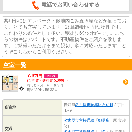
電話でお問い合わせする
共用部にはエレベータ・敷地内ごみ置き場などが揃ってお
り、とても充実しています。2沿線利用可能な物件です。
こだわりの条件として多い、駅徒歩6分の物件です。こち
らの物件はアパートです。不動産物件をご紹介を致しま
す。ご納得いただけるまで親切丁寧に対応いたします。ど
うぞこちらからご利用ください。
空室一覧
7.3
万
円
NEW
(管理費・共益費 5,000円)
敷：0ヶ月｜礼：0万円
5階 / 3DK / 58.32㎡
愛知県
名古屋市昭和区
石仏町
２丁目
所在地
１-９
名古屋市営桜通線
「
御器所
」駅 徒歩
6分
交通
名古屋市営鶴舞線
「
川名
」駅 徒歩15