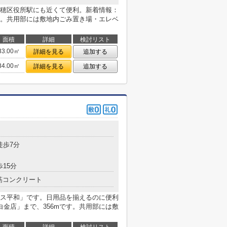
穂区役所駅にも近くて便利。新着情報：
。共用部には敷地内ごみ置き場・エレベ
面積
詳細
検討リスト
33.00㎡
詳細を見る
追加する
34.00㎡
詳細を見る
追加する
徒歩7分
歩15分
筋コンクリート
ス平和」です。日用品を揃えるのに便利
白金店」まで、356mです。共用部には敷