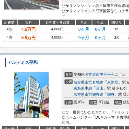
ひかりマンション：名古屋市営桜通線瑞
ひかりマンションの空室情報ならコチラ
ー...
所在階
賃料
管理費・共益費
敷金
礼金
間取り
4.6
万円
0ヶ月
0ヶ月
4階
4,000円
1K
5.8
万円
0ヶ月
0ヶ月
4階
4,000円
2K
アルテミス平和
愛知県
名古屋市中区
平和
２丁目
住所
交通
名古屋市営名城線
「
東別院
」駅 
東海道本線
「
金山
」駅 徒歩10分
名古屋市営鶴舞線
「
鶴舞
」駅 徒
築10年
10階建
鉄
築年
階数
構造
ぜひ一度見ていただきたい、「アルテミ
なホームセンター「DCMカーマ 名古屋
地内...