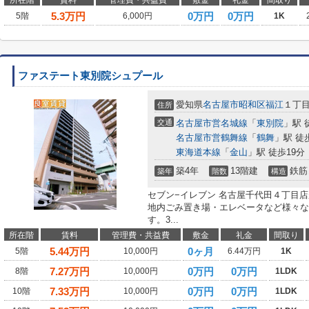
所在階
賃料
管理費・共益費
敷金
礼金
間取り
5.3
万円
0万円
0万円
5階
6,000円
1K
ファステート東別院シュプール
愛知県
名古屋市昭和区
福江
１丁
住所
交通
名古屋市営名城線
「
東別院
」駅 
名古屋市営鶴舞線
「
鶴舞
」駅 徒
東海道本線
「
金山
」駅 徒歩19分
築4年
13階建
鉄筋
築年
階数
構造
セブン−イレブン 名古屋千代田４丁目店
地内ごみ置き場・エレベータなど様々な
す。3...
所在階
賃料
管理費・共益費
敷金
礼金
間取り
5.44
万円
0ヶ月
5階
10,000円
6.44万円
1K
7.27
万円
0万円
0万円
8階
10,000円
1LDK
7.33
万円
0万円
0万円
10階
10,000円
1LDK