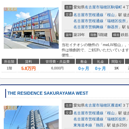
愛知県
名古屋市瑞穂区
駒場町
４丁
住所
交通
名古屋市営桜通線
「
桜山
」駅 徒
名古屋市営桜通線
「
瑞穂区役所
」
名古屋市営鶴舞線
「
御器所
」駅 
築19年
5階建
鉄筋
築年
階数
構造
当社イチオシの物件の「meLiV桜山」
件は独創的で、ご好評いただいています
便性...
所在階
賃料
管理費・共益費
敷金
礼金
間取り
5.8
万円
0ヶ月
0ヶ月
1階
6,000円
1K
THE RESIDENCE SAKURAYAMA WEST
愛知県
名古屋市瑞穂区
雁道町
３丁
住所
交通
名古屋市営桜通線
「
桜山
」駅 徒
名古屋市営桜通線
「
瑞穂区役所
」
東海道本線
「
熱田
」駅 徒歩23分