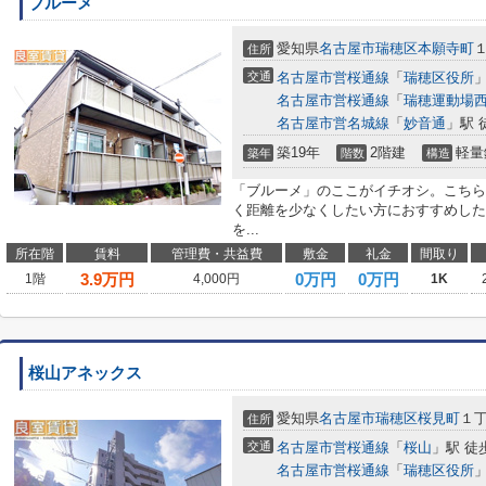
ブルーメ
愛知県
名古屋市瑞穂区
本願寺町
住所
交通
名古屋市営桜通線
「
瑞穂区役所
」
名古屋市営桜通線
「
瑞穂運動場
名古屋市営名城線
「
妙音通
」駅 
築19年
2階建
軽量
築年
階数
構造
「ブルーメ」のここがイチオシ。こちら
く距離を少なくしたい方におすすめした
を...
所在階
賃料
管理費・共益費
敷金
礼金
間取り
3.9
万円
0万円
0万円
1階
4,000円
1K
桜山アネックス
愛知県
名古屋市瑞穂区
桜見町
１丁
住所
交通
名古屋市営桜通線
「
桜山
」駅 徒
名古屋市営桜通線
「
瑞穂区役所
」