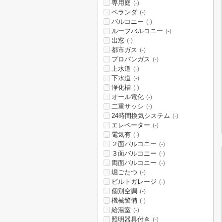
専用庭
(-)
ベランダ
(-)
バルコニー
(-)
ルーフバルコニー
(-)
出窓
(-)
都市ガス
(-)
プロパンガス
(-)
上水道
(-)
下水道
(-)
浄化槽
(-)
オール電化
(-)
二重サッシ
(-)
24時間換気システム
(-)
エレベーター
(-)
電気有
(-)
２面バルコニー
(-)
３面バルコニー
(-)
両面バルコニー
(-)
堀ごたつ
(-)
ビルトガレージ
(-)
個別空調
(-)
機械警備
(-)
給湯室
(-)
照明器具付き
(-)