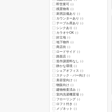
即営業可
(-)
残置物有
(-)
厨房設備あり
(-)
カウンターあり
(-)
テーブル席あり
(-)
シンクあり
(-)
カラオケOK
(-)
好立地
(-)
地下物件
(-)
商店街
(-)
ロードサイド
(-)
路面店
(-)
造作譲渡料なし
(-)
静かな環境
(-)
シェアオフィス
(-)
スナック・バー向け
(-)
美容室向け
(-)
物販向け
(-)
建物検査済み
(-)
室内洗濯機置場
(-)
フローリング
(-)
ロフト付き
(-)
メゾネット
(-)