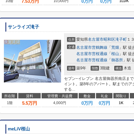
7.53
万円
0万円
0万円
10階
10,000円
1LDK
サンライズ滝子
愛知県
名古屋市昭和区
滝子町
１３
住所
交通
名古屋市営鶴舞線
「
荒畑
」駅 徒
名古屋市営桜通線
「
桜山
」駅 徒
名古屋市営桜通線
「
御器所
」駅 
築9年
3階建
木造
築年
階数
構造
セブン−イレブン 名古屋御器所南店ま
イント。築8年のアパート。駅までのア
する...
所在階
賃料
管理費・共益費
敷金
礼金
間取り
5.5
万円
0万円
0万円
1階
4,000円
1K
meLiV桜山