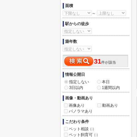
面積
～
駅からの徒歩
築年数
31
件が該当
情報公開日
指定しない
本日
3日以内
1週間以内
画像・動画あり
画像あり
動画あり
パノラマあり
こだわり条件
ペット相談
(-)
ペット飼育可
(-)