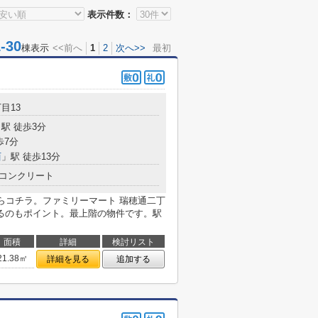
表示件数：
30
棟表示
<<前へ
1
2
次へ>>
最初
目13
駅 徒歩3分
歩7分
西
」駅 徒歩13分
コンクリート
ならコチラ。ファミリーマート 瑞穂通二丁
るのもポイント。最上階の物件です。駅
面積
詳細
検討リスト
21.38㎡
詳細を見る
追加する