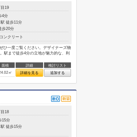
目19
歩4分
駅 徒歩11分
徒歩20分
コンクリート
。ぜひ一度ご覧ください。デザイナーズ物
。駅まで徒歩4分の立地が魅力的な、利
面積
詳細
検討リスト
24.02㎡
詳細を見る
追加する
目18
歩15分
駅 徒歩15分