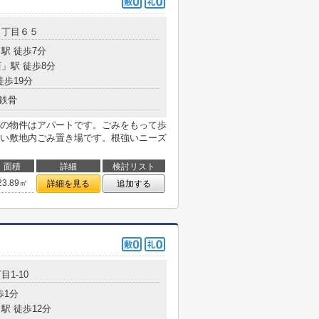
１丁目６５
駅 徒歩7分
西
」駅 徒歩8分
徒歩19分
鉄骨
の物件はアパートです。ごみをもって歩
い敷地内ごみ置き場です。根強いニーズ
面積
詳細
検討リスト
23.89㎡
詳細を見る
追加する
目1-10
歩1分
駅 徒歩12分