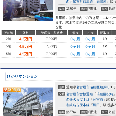
名古屋市営鶴舞線
「
御器所
」駅 
築30年
7階建
鉄筋
築年
階数
構造
共用部には敷地内ごみ置き場・エレベー
ます。駅まで徒歩1分の立地が魅力的な
な物...
所在階
賃料
管理費・共益費
敷金
礼金
間取り
4.3
万円
0ヶ月
0ヶ月
2階
7,000円
1R
4.5
万円
0ヶ月
0ヶ月
5階
7,000円
1R
4.5
万円
0ヶ月
0ヶ月
5階
7,000円
1R
ひかりマンション
愛知県
名古屋市瑞穂区
船原町
１丁
住所
交通
名古屋市営桜通線
「
瑞穂区役所
」
名鉄名古屋本線
「
神宮前
」駅 徒
名鉄名古屋本線
「
堀田
」駅 徒歩2
築37年
6階建
鉄筋
築年
階数
構造