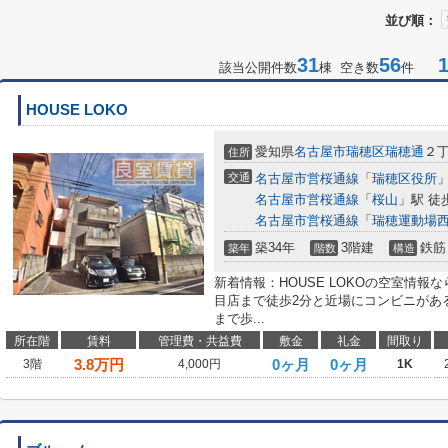
並び順：
31
56
1-
該当公開件数
棟 空き数
件
HOUSE LOKO
愛知県
名古屋市瑞穂区
瑞穂通
２丁
住所
交通
名古屋市営桜通線
「
瑞穂区役所
」
名古屋市営桜通線
「
桜山
」駅 徒
名古屋市営桜通線
「
瑞穂運動場
築34年
3階建
鉄筋
築年
階数
構造
新着情報：HOUSE LOKOの空室情報
目店まで徒歩2分と近場にコンビニがあ
まで歩...
所在階
賃料
管理費・共益費
敷金
礼金
間取り
3.8
万円
0ヶ月
0ヶ月
3階
4,000円
1K