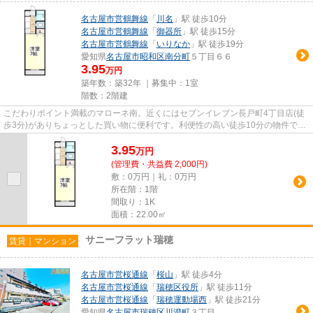
名古屋市営鶴舞線
「
川名
」駅 徒歩10分
名古屋市営鶴舞線
「
御器所
」駅 徒歩15分
名古屋市営鶴舞線
「
いりなか
」駅 徒歩19分
愛知県
名古屋市昭和区
南分町
５丁目６６
3.95
万円
築年数：築32年 ｜募集中：
1室
階数：2階建
こだわりポイント満載のマローネ南。近くにはセブンイレブン長戸町4丁目店(徒
歩3分)がありちょっとした買い物に便利です。利便性の高い徒歩10分の物件で
す。こちらの物件はアパートで...
3.95
万
円
(管理費・共益費 2,000円)
敷：0万円｜礼：0万円
所在階：1階
間取り：1K
面積：22.00㎡
サニーフラット瑞穂
賃貸｜マンション
名古屋市営桜通線
「
桜山
」駅 徒歩4分
名古屋市営桜通線
「
瑞穂区役所
」駅 徒歩11分
名古屋市営桜通線
「
瑞穂運動場西
」駅 徒歩21分
愛知県
名古屋市瑞穂区
川澄町
３丁目