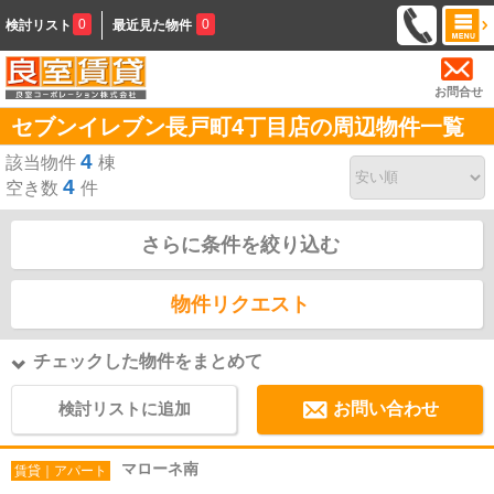
0
0
検討リスト
最近見た物件
お問合せ
セブンイレブン長戸町4丁目店の周辺物件一覧
4
該当物件
棟
4
空き数
件
さらに条件を絞り込む
物件リクエスト
チェックした物件をまとめて
検討リストに追加
お問い合わせ
マローネ南
賃貸｜アパート