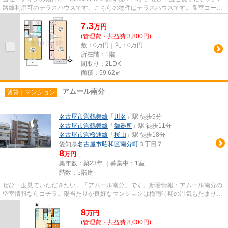
路線利用可のテラスハウスです。こちらの物件はテラスハウスです。良室コーポ
レーション良室賃貸 大津通...
7.3
万
円
(管理費・共益費 3,800円)
敷：0万円｜礼：0万円
所在階：1階
間取り：2LDK
面積：59.62㎡
アムール南分
賃貸｜マンション
名古屋市営鶴舞線
「
川名
」駅 徒歩9分
名古屋市営鶴舞線
「
御器所
」駅 徒歩11分
名古屋市営桜通線
「
桜山
」駅 徒歩18分
愛知県
名古屋市昭和区
南分町
３丁目７
8
万円
築年数：築23年 ｜募集中：
1室
階数：5階建
ぜひ一度見ていただきたい、「アムール南分」です。新着情報：アムール南分の
空室情報ならコチラ。陽当たりが良好なマンションは梅雨時期の湿気もたまりに
くい条件となっています。徒...
8
万
円
(管理費・共益費 8,000円)