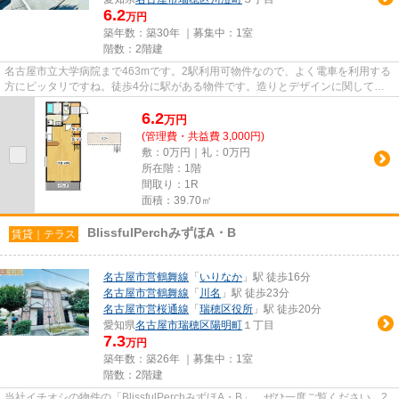
6.2
万円
築年数：築30年 ｜募集中：
1室
階数：2階建
名古屋市立大学病院まで463mです。2駅利用可物件なので、よく電車を利用する
方にピッタリですね。徒歩4分に駅がある物件です。造りとデザインに関して、
自信をもって情報を提供できる...
6.2
万
円
(管理費・共益費 3,000円)
敷：0万円｜礼：0万円
所在階：1階
間取り：1R
面積：39.70㎡
BlissfulPerchみずほA・B
賃貸｜テラス
名古屋市営鶴舞線
「
いりなか
」駅 徒歩16分
名古屋市営鶴舞線
「
川名
」駅 徒歩23分
名古屋市営桜通線
「
瑞穂区役所
」駅 徒歩20分
愛知県
名古屋市瑞穂区
陽明町
１丁目
7.3
万円
築年数：築26年 ｜募集中：
1室
階数：2階建
当社イチオシの物件の「BlissfulPerchみずほA・B」。ぜひ一度ご覧ください。2