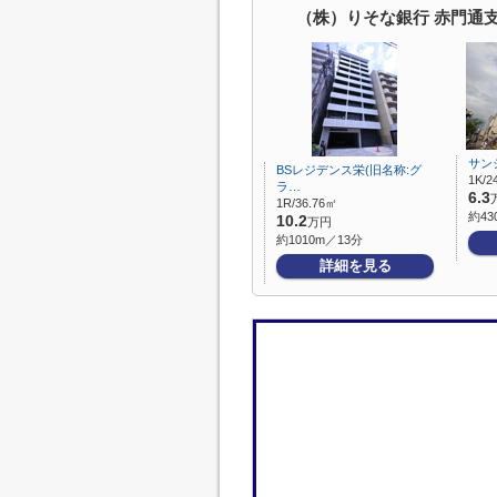
（株）りそな銀行 赤門通
サン
BSレジデンス栄(旧名称:グ
1K/2
ラ…
6.3
1R/36.76㎡
約43
10.2
万円
約1010m／13分
詳細を見る