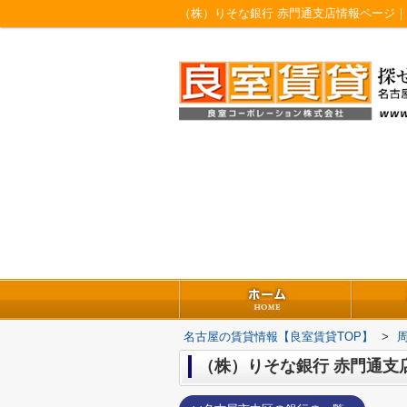
（株）りそな銀行 赤門通支店情報ページ
名古屋の賃貸情報【良室賃貸TOP】
>
（株）りそな銀行 赤門通支