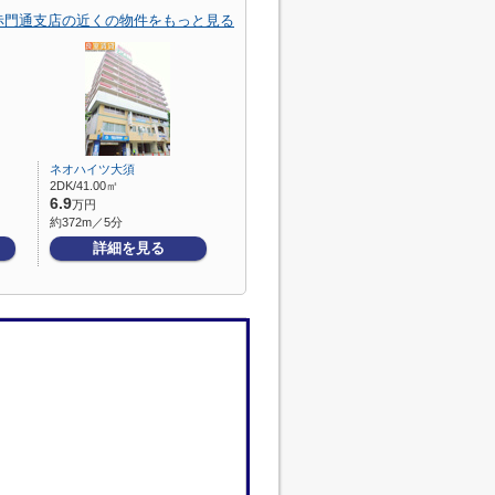
赤門通支店の近くの物件をもっと見る
ネオハイツ大須
2DK/41.00㎡
6.9
万円
約372m／5分
詳細を見る