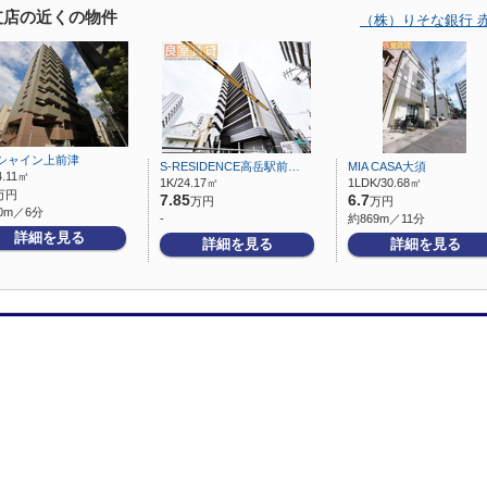
支店の近くの物件
（株）りそな銀行 
シャイン上前津
S-RESIDENCE高岳駅前…
MIA CASA大須
4.11㎡
1K/24.17㎡
1LDK/30.68㎡
万円
7.85
6.7
万円
万円
0m／6分
-
約869m／11分
詳細を見る
詳細を見る
詳細を見る