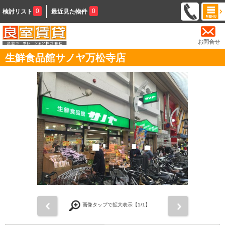
0
0
検討リスト
最近見た物件
お問合せ
生鮮食品館サノヤ万松寺店
前
次
画像タップで拡大表示【
1
/1】