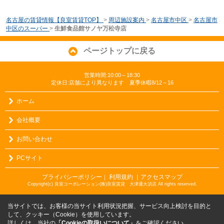
名古屋の賃貸情報【良室賃貸TOP】
>
周辺施設案内
>
名古屋市中区
>
名古屋市
中区のスーパー
>
生鮮食品館サノヤ万松寺店
ページトップに戻る
営業時間:10:00～18:30
定休日:店舗により異なります 夏季休暇8/12～16
ホーム
会社概要
お問い合わせ
PCサイト
プライバシーポリシー
利用規約
｜アクセスマップ
｜
Copyright(c) 良室コーポレーション(株)良室賃貸 大津通大須店 All rights reserved.
当サイトでは、お客様の当サイト利用状況把握、サービス向上検討を目的と
して、クッキー（Cookie）を使用しています。
詳しくは、当社の
「Cookieの取扱いについて」
をご確認ください。