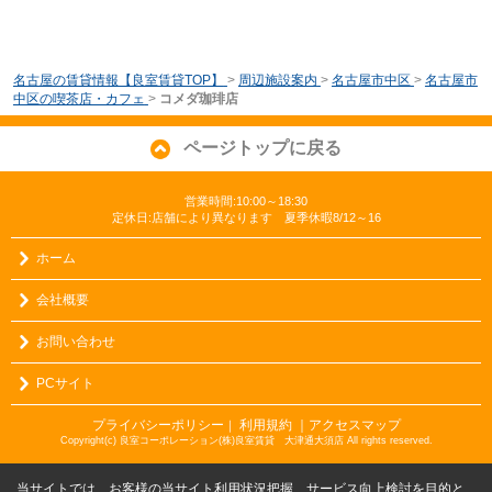
名古屋の賃貸情報【良室賃貸TOP】
>
周辺施設案内
>
名古屋市中区
>
名古屋市
中区の喫茶店・カフェ
>
コメダ珈琲店
ページトップに戻る
営業時間:10:00～18:30
定休日:店舗により異なります 夏季休暇8/12～16
ホーム
会社概要
お問い合わせ
PCサイト
プライバシーポリシー
利用規約
｜アクセスマップ
｜
Copyright(c) 良室コーポレーション(株)良室賃貸 大津通大須店 All rights reserved.
当サイトでは、お客様の当サイト利用状況把握、サービス向上検討を目的と