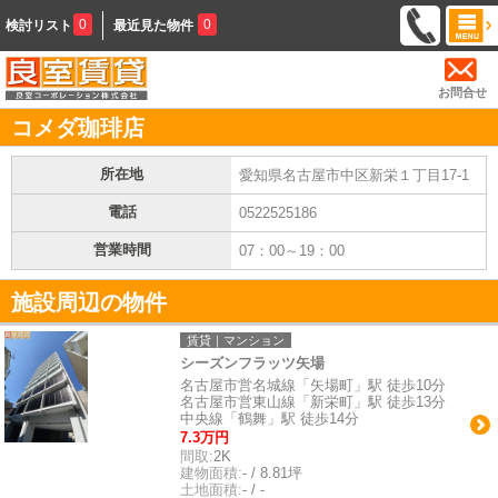
0
0
検討リスト
最近見た物件
お問合せ
コメダ珈琲店
所在地
愛知県名古屋市中区新栄１丁目17-1
電話
0522525186
営業時間
07：00～19：00
施設周辺の物件
賃貸｜マンション
シーズンフラッツ矢場
名古屋市営名城線「矢場町」駅 徒歩10分
名古屋市営東山線「新栄町」駅 徒歩13分
中央線「鶴舞」駅 徒歩14分
7.3万円
間取:
2K
建物面積:
- / 8.81坪
土地面積:
- / -