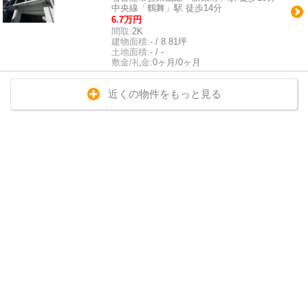
中央線「鶴舞」駅 徒歩14分
6.7万円
間取:
2K
建物面積:
- / 8.81坪
土地面積:
- / -
敷金/礼金:
0ヶ月/0ヶ月
近くの物件をもっと見る