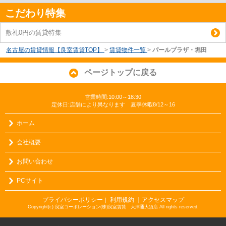
こだわり特集
敷礼0円の賃貸特集
名古屋の賃貸情報【良室賃貸TOP】
>
賃貸物件一覧
>
パールプラザ・堀田
ページトップに戻る
営業時間:10:00～18:30
定休日:店舗により異なります 夏季休暇8/12～16
ホーム
会社概要
お問い合わせ
PCサイト
プライバシーポリシー
利用規約
｜アクセスマップ
｜
Copyright(c) 良室コーポレーション(株)良室賃貸 大津通大須店 All rights reserved.