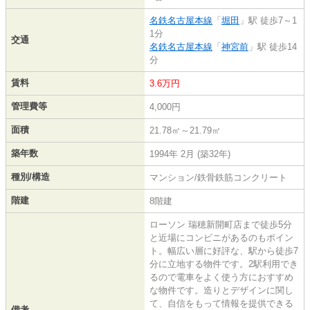
名鉄名古屋本線
「
堀田
」駅 徒歩7～1
1分
交通
名鉄名古屋本線
「
神宮前
」駅 徒歩14
分
賃料
3.6万円
管理費等
4,000円
面積
21.78㎡～21.79㎡
築年数
1994年 2月 (築32年)
種別/構造
マンション/鉄骨鉄筋コンクリート
階建
8階建
ローソン 瑞穂新開町店まで徒歩5分
と近場にコンビニがあるのもポイン
ト。幅広い層に好評な、駅から徒歩7
分に立地する物件です。2駅利用でき
るので電車をよく使う方におすすめ
な物件です。造りとデザインに関し
て、自信をもって情報を提供できる
備考