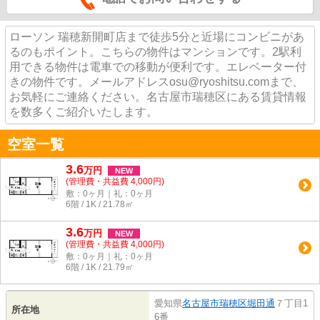
ローソン 瑞穂新開町店まで徒歩5分と近場にコンビニがあ
るのもポイント。こちらの物件はマンションです。2駅利
用できる物件は電車での移動が便利です。エレベーター付
きの物件です。メールアドレスosu@ryoshitsu.comまで、
お気軽にご連絡ください。名古屋市瑞穂区にある賃貸情報
を数多くご紹介いたします。
空室一覧
3.6
万
円
NEW
(管理費・共益費 4,000円)
敷：0ヶ月｜礼：0ヶ月
6階 / 1K / 21.78㎡
3.6
万
円
NEW
(管理費・共益費 4,000円)
敷：0ヶ月｜礼：0ヶ月
6階 / 1K / 21.79㎡
愛知県
名古屋市瑞穂区
堀田通
７丁目1
所在地
6番