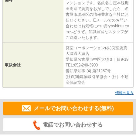
マンションです。名鉄名古屋本線堀
田周辺で賃貸をお探しでしたら、名
古屋市瑞穂区の情報豊富な当社にお
任せください。Eメールでのお問い
合わせはお気軽にosu@ryoshitsu.co
mへどうぞ。知識豊富なスタッフが
ご連絡いたします。
良室コーポレーション(株)良室賃貸
大津通大須店
愛知県名古屋市中区大須３丁目9-19
取扱会社
TEL:052-249-3900
愛知県知事 (4) 第21287号
(社)宅地建物取引業協会・(社）不動
産保証協会
情報の見方
メールでお問い合わせする(無料)
電話でお問い合わせする