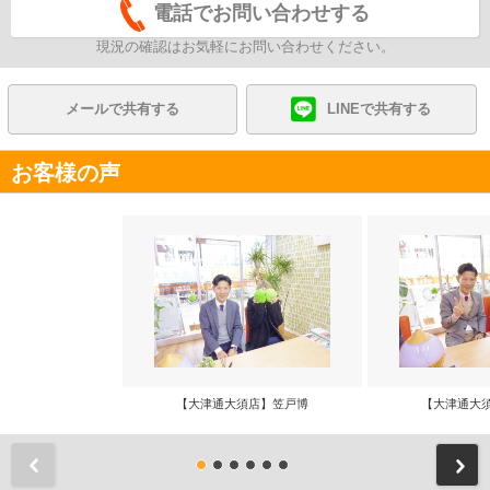
電話でお問い合わせする
現況の確認はお気軽にお問い合わせください。
メールで共有する
LINEで共有する
お客様の声
【大津通大須店】笠戸博
【大津通大
前