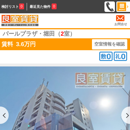
0
0
検討リスト
最近見た物件
お問合せ
パールプラザ・堀田（
2
室）
賃料
3.6
万円
空室情報を確認