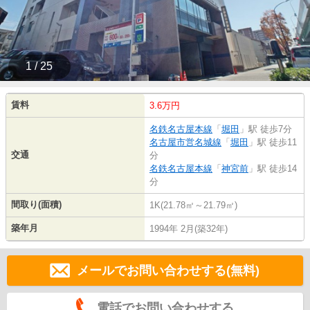
1 / 25
賃料
3.6万円
名鉄名古屋本線
「
堀田
」駅 徒歩7分
名古屋市営名城線
「
堀田
」駅 徒歩11
交通
分
名鉄名古屋本線
「
神宮前
」駅 徒歩14
分
間取り(面積)
1K(21.78㎡～21.79㎡)
築年月
1994年 2月(築32年)
メールでお問い合わせする(無料)
電話でお問い合わせする