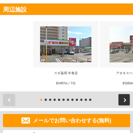
周辺施設
スギ薬局 牛巻店
アオキスー
約487m／7分
約560
前
メールでお問い合わせする(無料)