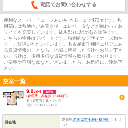
電話でお問い合わせする
便利なスーパー「コープあいち 本山」まで473mです。共
用部には敷地内ごみ置き場・エレベータなどが備わってお
りとても充実しています。徒歩5分に駅がある物件です。
こちらの物件はアパートです。独創的なデザイナーズ物件
で、ご好評いただいています。名古屋市千種区エリアにあ
る賃貸情報のことなら、地域に密着した当社へお任せ下さ
い。当社は、多種多様な賃貸情報を取り扱っております。
ご要望や不明な点などございましたら、お気軽にご連絡下
さい。
空室一覧
9.8
万
円
NEW
(管理費・共益費 12,000円)
敷：0万円｜礼：1ヶ月
2階 / 2LDK / 55.11㎡
愛知県
名古屋市千種区
穂波町
１丁目
所在地
３９