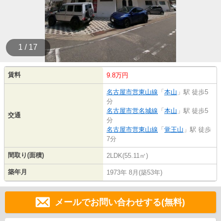
1 / 17
賃料
9.8万円
名古屋市営東山線
「
本山
」駅 徒歩5
分
名古屋市営名城線
「
本山
」駅 徒歩5
交通
分
名古屋市営東山線
「
覚王山
」駅 徒歩
7分
間取り(面積)
2LDK(55.11㎡)
築年月
1973年 8月(築53年)
メールでお問い合わせする(無料)