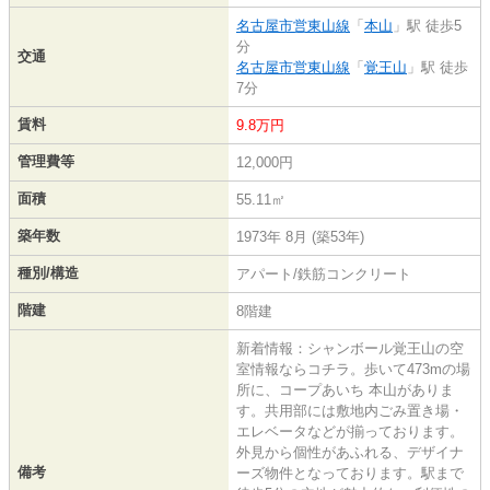
名古屋市営東山線
「
本山
」駅 徒歩5
分
交通
名古屋市営東山線
「
覚王山
」駅 徒歩
7分
賃料
9.8万円
管理費等
12,000円
面積
55.11㎡
築年数
1973年 8月 (築53年)
種別/構造
アパート/鉄筋コンクリート
階建
8階建
新着情報：シャンボール覚王山の空
室情報ならコチラ。歩いて473mの場
所に、コープあいち 本山がありま
す。共用部には敷地内ごみ置き場・
エレベータなどが揃っております。
外見から個性があふれる、デザイナ
備考
ーズ物件となっております。駅まで