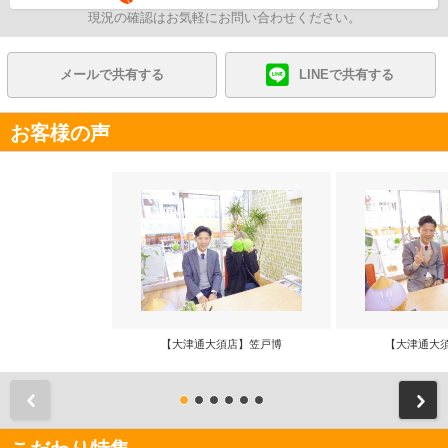
現況の確認はお気軽にお問い合わせください。
メールで共有する
LINEで共有する
お客様の声
【大津通大須店】笠戸博
【大津通大
前