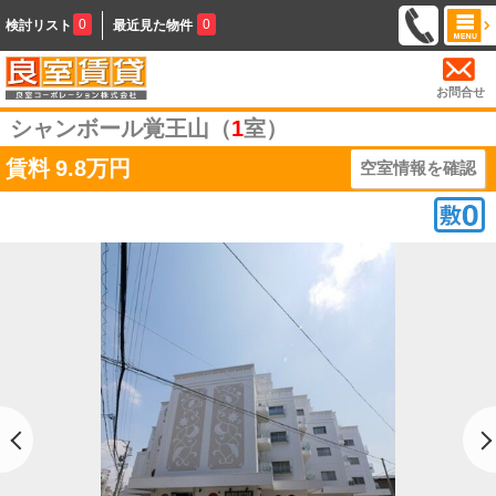
0
0
検討リスト
最近見た物件
お問合せ
シャンボール覚王山（
1
室）
賃料
9.8万円
空室情報を確認