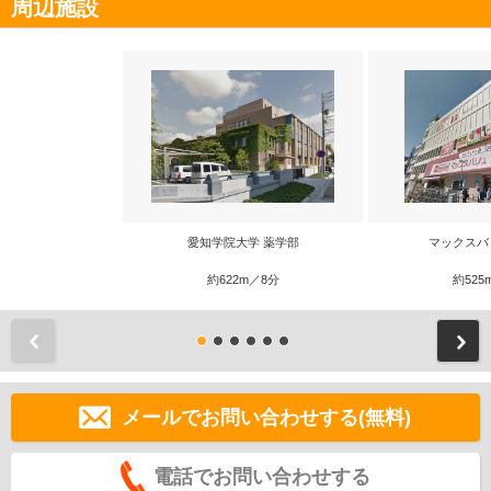
周辺施設
愛知学院大学 薬学部
マックスバ
約622m／8分
約525
前
メールでお問い合わせする(無料)
電話でお問い合わせする