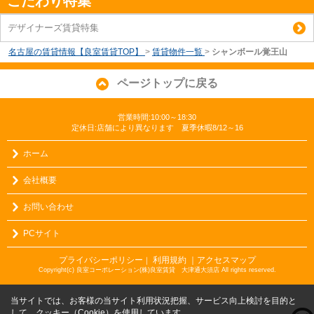
こだわり特集
デザイナーズ賃貸特集
名古屋の賃貸情報【良室賃貸TOP】
>
賃貸物件一覧
>
シャンボール覚王山
ページトップに戻る
営業時間:10:00～18:30
定休日:店舗により異なります 夏季休暇8/12～16
ホーム
会社概要
お問い合わせ
PCサイト
プライバシーポリシー
利用規約
｜アクセスマップ
｜
Copyright(c) 良室コーポレーション(株)良室賃貸 大津通大須店 All rights reserved.
当サイトでは、お客様の当サイト利用状況把握、サービス向上検討を目的と
して、クッキー（Cookie）を使用しています。