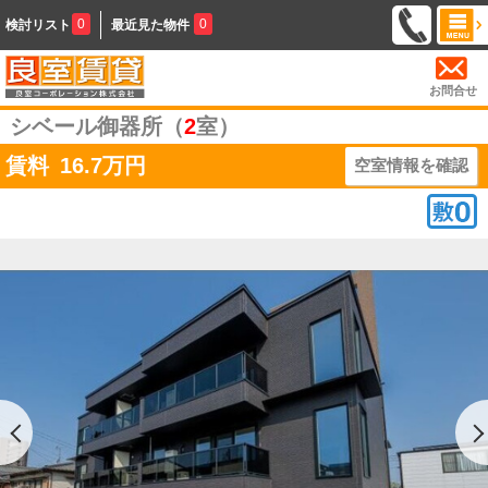
0
0
検討リスト
最近見た物件
お問合せ
シベール御器所（
2
室）
賃料
16.7
万円
空室情報を確認