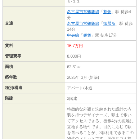
６-１１
名古屋市営鶴舞線
「
荒畑
」駅 徒歩4
分
交通
名古屋市営鶴舞線
「
御器所
」駅 徒歩
14分
中央線
「
鶴舞
」駅 徒歩17分
賃料
16.7万円
管理費等
8,000円
面積
62.31㎡
築年数
2026年 3月 (新築)
種別/構造
アパート/木造
階建
3階建
特徴的な外観と洗練された設計の内
装を持つデザイナーズ。駅まで歩い
てアクセスできる、徒歩4分の距離に
立地する物件です。目的に応じて駅
を選べることが、2駅利用できるこの
物件のメリットです。面倒なゴミ捨