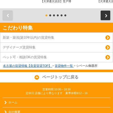
【大津通大須店】笠戸博
【大津通大
前
こだわり特集
新築・築浅(築10年以内)の賃貸特集
デザイナーズ賃貸特集
ペット可・相談OKの賃貸特集
名古屋の賃貸情報【良室賃貸TOP】
>
賃貸物件一覧
>
シベール御器所
ページトップに戻る
営業時間:10:00～18:30
定休日:店舗により異なります 夏季休暇8/12～16
ホーム
会社概要