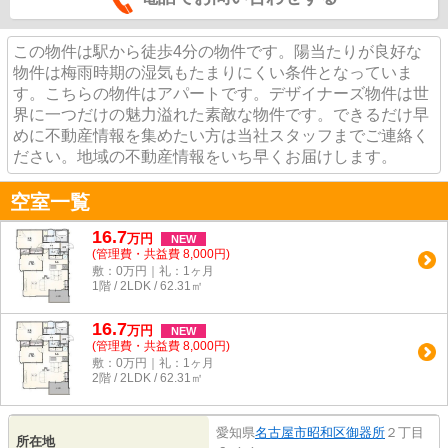
この物件は駅から徒歩4分の物件です。陽当たりが良好な
物件は梅雨時期の湿気もたまりにくい条件となっていま
す。こちらの物件はアパートです。デザイナーズ物件は世
界に一つだけの魅力溢れた素敵な物件です。できるだけ早
めに不動産情報を集めたい方は当社スタッフまでご連絡く
ださい。地域の不動産情報をいち早くお届けします。
空室一覧
16.7
万
円
NEW
(管理費・共益費 8,000円)
敷：0万円｜礼：1ヶ月
1階 / 2LDK / 62.31㎡
16.7
万
円
NEW
(管理費・共益費 8,000円)
敷：0万円｜礼：1ヶ月
2階 / 2LDK / 62.31㎡
愛知県
名古屋市昭和区
御器所
２丁目
所在地