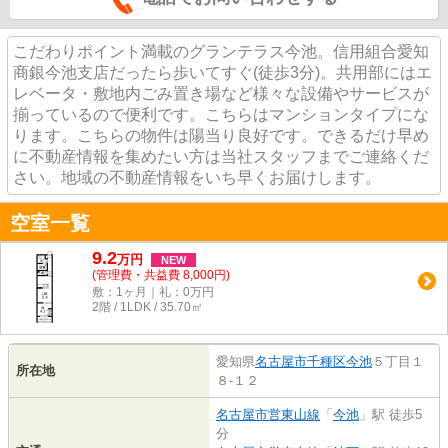
こだわりポイント満載のグランテラス今池。信用組合愛知
商銀今池支店だったら歩いてすぐ(徒歩3分)。共用部にはエ
レベータ・敷地内ごみ置き場など様々な設備やサービスが
揃っているので便利です。こちらはマンションタイプにな
ります。こちらの物件は陽当り良好です。できるだけ早め
に不動産情報を集めたい方は当社スタッフまでご連絡くだ
さい。地域の不動産情報をいち早くお届けします。
空室一覧
9.2
万
円
NEW
(管理費・共益費 8,000円)
敷：1ヶ月｜礼：0万円
2階 / 1LDK / 35.70㎡
愛知県
名古屋市千種区
今池
５丁目１
所在地
８-１２
名古屋市営東山線
「
今池
」駅 徒歩5
分