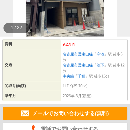
1 / 22
賃料
9.2万円
名古屋市営東山線
「
今池
」駅 徒歩5
分
交通
名古屋市営東山線
「
池下
」駅 徒歩12
分
中央線
「
千種
」駅 徒歩15分
間取り(面積)
1LDK(35.70㎡)
築年月
2026年 3月(新築)
メールでお問い合わせする(無料)
電話でお問い合わせする