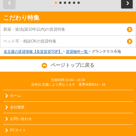
前
こだわり特集
新築・築浅(築10年以内)の賃貸特集
ペット可・相談OKの賃貸特集
名古屋の賃貸情報【良室賃貸TOP】
>
賃貸物件一覧
>
グランテラス今池
ページトップに戻る
営業時間:10:00～18:30
定休日:店舗により異なります 夏季休暇8/12～16
ホーム
会社概要
お問い合わせ
PCサイト