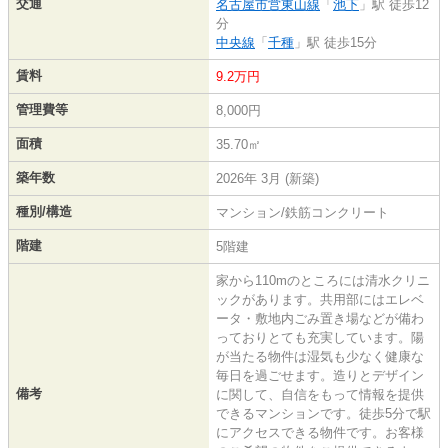
交通
名古屋市営東山線
「
池下
」駅 徒歩12
分
中央線
「
千種
」駅 徒歩15分
賃料
9.2万円
管理費等
8,000円
面積
35.70㎡
築年数
2026年 3月 (新築)
種別/構造
マンション/鉄筋コンクリート
階建
5階建
家から110mのところには清水クリニ
ックがあります。共用部にはエレベ
ータ・敷地内ごみ置き場などが備わ
っておりとても充実しています。陽
が当たる物件は湿気も少なく健康な
毎日を過ごせます。造りとデザイン
備考
に関して、自信をもって情報を提供
できるマンションです。徒歩5分で駅
にアクセスできる物件です。お客様