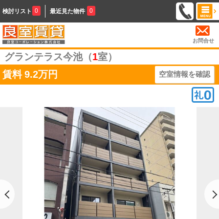
0
0
検討リスト
最近見た物件
お問合せ
グランテラス今池（
1
室）
賃料
9.2万円
空室情報を確認