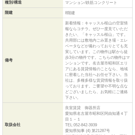
種別/構造
マンション/鉄筋コンクリート
階建
8階建
新着情報：キャッスル桜山の空室情
報ならコチラ。ぜひ一度見ていただ
きたい、「キャッスル桜山」です。
共用部には敷地内ごみ置き場・エレ
ベータなどが備わっておりとても充
実しています。この物件は駅から徒
歩3分の物件です。こちらの物件はマ
備考
ンションです。名古屋市昭和区エリ
アにある賃貸情報のことなら、地域
に密着した当社へお任せ下さい。当
社は、多種多様な賃貸情報を取り扱
っております。ご要望や不明な点な
どございましたら、お気軽にご連絡
下さい。
良室賃貸 御器所店
愛知県名古屋市昭和区阿由知通４丁
目１－１
取扱会社
TEL:052-842-3939
愛知県知事 (4) 第21287号