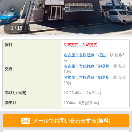
1 / 15
賃料
5.35万円～5.45万円
名古屋市営桜通線
「
桜山
」駅 徒歩3
分
名古屋市営鶴舞線
「
御器所
」駅 徒歩
交通
10分
名古屋市営桜通線
「
御器所
」駅 徒歩
10分
間取り(面積)
1K(23.46㎡～24.21㎡)
築年月
1994年 10月(築31年)
メールでお問い合わせする(無料)