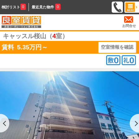
0
0
検討リスト
最近見た物件
お問合せ
キャッスル桜山（
4
室）
賃料
5.35
万円～
空室情報を確認