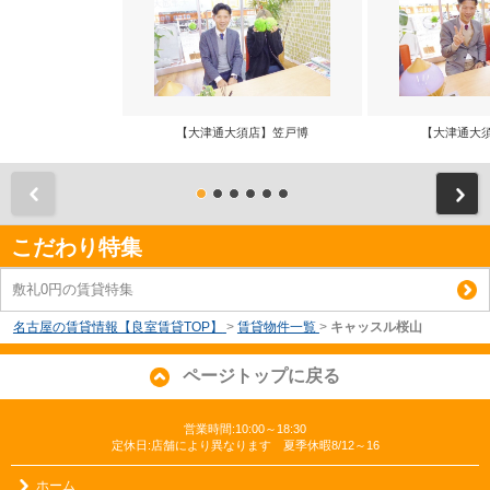
【大津通大須店】笠戸博
【大津通大
前
こだわり特集
敷礼0円の賃貸特集
名古屋の賃貸情報【良室賃貸TOP】
>
賃貸物件一覧
>
キャッスル桜山
ページトップに戻る
営業時間:10:00～18:30
定休日:店舗により異なります 夏季休暇8/12～16
ホーム