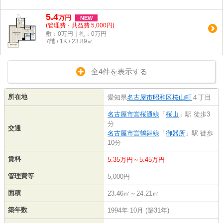
5.4
万
円
NEW
(管理費・共益費 5,000円)
敷：0万円｜礼：0万円
7階 / 1K / 23.89㎡
全4件を表示する
所在地
愛知県
名古屋市昭和区
桜山町
４丁目
名古屋市営桜通線
「
桜山
」駅 徒歩3
分
交通
名古屋市営鶴舞線
「
御器所
」駅 徒歩
10分
賃料
5.35万円～5.45万円
管理費等
5,000円
面積
23.46㎡～24.21㎡
築年数
1994年 10月 (築31年)