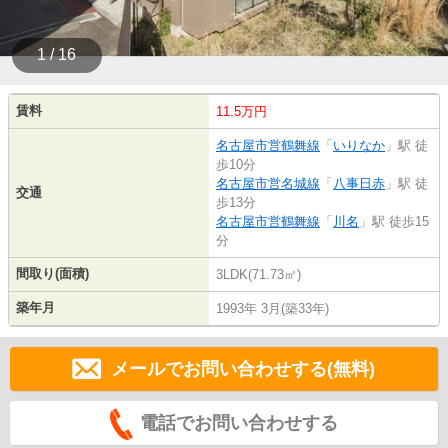
1 / 16
賃料
11.5万円
名古屋市営鶴舞線
「
いりなか
」駅 徒
歩10分
名古屋市営名城線
「
八事日赤
」駅 徒
交通
歩13分
名古屋市営鶴舞線
「
川名
」駅 徒歩15
分
間取り(面積)
3LDK(71.73㎡)
築年月
1993年 3月(築33年)
メールでお問い合わせする(無料)
電話でお問い合わせする