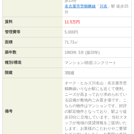
歩13分
名古屋市営鶴舞線
「
川名
」駅 徒歩15
分
賃料
11.5万円
管理費等
5,000円
面積
71.73㎡
築年数
1993年 3月 (築33年)
種別/構造
マンション/鉄筋コンクリート
階建
3階建
オーク・ヒルズ川名山：名古屋市営
鶴舞線いりなか駅にも近くて便利。
ニーズが高まっており求められてい
る設備が敷地内ごみ置き場です。こ
ちらの物件はマンションです。好評
備考
の駅近物件となっており、駅より徒
歩10分に立地しています。当社スタ
ッフが地域の賃貸情報をご提供いた
します。お客様のこだわりやご要望