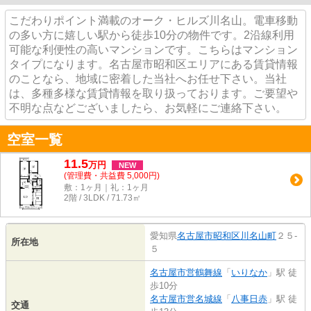
こだわりポイント満載のオーク・ヒルズ川名山。電車移動
の多い方に嬉しい駅から徒歩10分の物件です。2沿線利用
可能な利便性の高いマンションです。こちらはマンション
タイプになります。名古屋市昭和区エリアにある賃貸情報
のことなら、地域に密着した当社へお任せ下さい。当社
は、多種多様な賃貸情報を取り扱っております。ご要望や
不明な点などございましたら、お気軽にご連絡下さい。
空室一覧
11.5
万
円
NEW
(管理費・共益費 5,000円)
敷：1ヶ月｜礼：1ヶ月
2階 / 3LDK / 71.73㎡
愛知県
名古屋市昭和区
川名山町
２５-
所在地
５
名古屋市営鶴舞線
「
いりなか
」駅 徒
歩10分
名古屋市営名城線
「
八事日赤
」駅 徒
交通