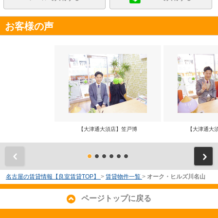
お客様の声
【大津通大須店】笠戸博
【大津通大
前
名古屋の賃貸情報【良室賃貸TOP】
>
賃貸物件一覧
>
オーク・ヒルズ川名山
ページトップに戻る