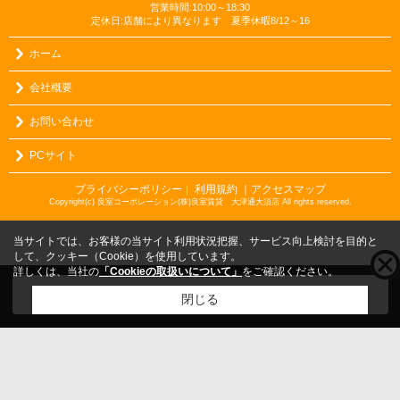
営業時間:10:00～18:30
定休日:店舗により異なります 夏季休暇8/12～16
ホーム
会社概要
お問い合わせ
PCサイト
プライバシーポリシー
利用規約
｜アクセスマップ
｜
Copyright(c) 良室コーポレーション(株)良室賃貸 大津通大須店 All rights reserved.
当サイトでは、お客様の当サイト利用状況把握、サービス向上検討を目的と
して、クッキー（Cookie）を使用しています。
詳しくは、当社の
「Cookieの取扱いについて」
をご確認ください。
こちらの物件をご覧の方に
お勧めな物件
はこちら
閉じる