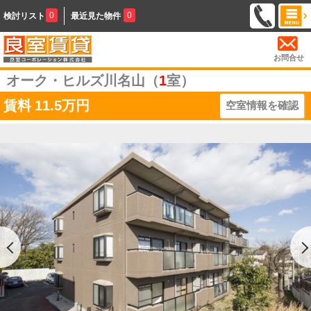
0
0
検討リスト
最近見た物件
お問合せ
オーク・ヒルズ川名山（
1
室）
賃料
11.5万円
空室情報を確認