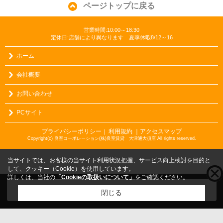
ページトップに戻る
営業時間:10:00～18:30
定休日:店舗により異なります 夏季休暇8/12～16
ホーム
会社概要
お問い合わせ
PCサイト
プライバシーポリシー
利用規約
｜アクセスマップ
｜
Copyright(c) 良室コーポレーション(株)良室賃貸 大津通大須店 All rights reserved.
当サイトでは、お客様の当サイト利用状況把握、サービス向上検討を目的と
して、クッキー（Cookie）を使用しています。
詳しくは、当社の
「Cookieの取扱いについて」
をご確認ください。
こちらの物件をご覧の方に
お勧めな物件
はこちら
閉じる