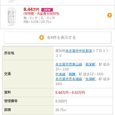
8.44
万
円
NEW
(管理費・共益費 8,000円)
敷：0ヶ月｜礼：0ヶ月
8階 / 1LDK / 29.75㎡
全6件を表示する
愛知県
名古屋市中区
新栄
２丁目３７-
所在地
２５
名古屋市営東山線
「
新栄町
」駅 徒歩
10～11分
交通
中央線
「
鶴舞
」駅 徒歩12～14分
名古屋市営名城線
「
矢場町
」駅 徒歩
14分
賃料
8.44万円～8.53万円
管理費等
8,000円
面積
29.75㎡