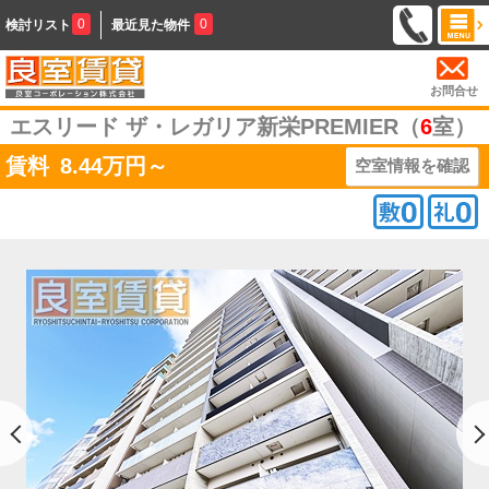
0
0
検討リスト
最近見た物件
お問合せ
エスリード ザ・レガリア新栄PREMIER（
6
室）
賃料
8.44
万円～
空室情報を確認