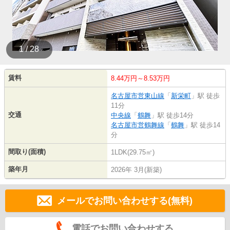
1 / 28
賃料
8.44万円～8.53万円
名古屋市営東山線
「
新栄町
」駅 徒歩
11分
交通
中央線
「
鶴舞
」駅 徒歩14分
名古屋市営鶴舞線
「
鶴舞
」駅 徒歩14
分
間取り(面積)
1LDK(29.75㎡)
築年月
2026年 3月(新築)
メールでお問い合わせする(無料)
電話でお問い合わせする