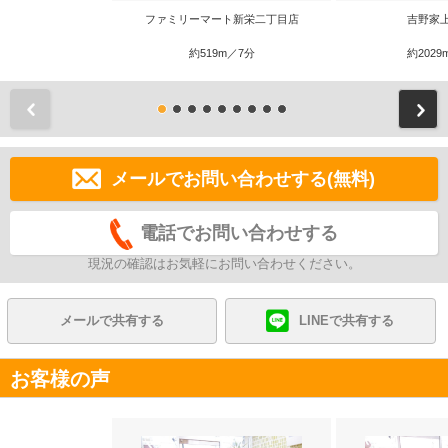
ファミリーマート新栄二丁目店
吉野家
約519m／7分
約2029
前
メールでお問い合わせする(無料)
電話でお問い合わせする
現況の確認はお気軽にお問い合わせください。
メールで共有する
LINEで共有する
お客様の声