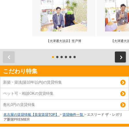
【大津通大須店】笠戸博
【大津通大
前
こだわり特集
新築・築浅(築10年以内)の賃貸特集
ペット可・相談OKの賃貸特集
敷礼0円の賃貸特集
名古屋の賃貸情報【良室賃貸TOP】
>
賃貸物件一覧
>
エスリード ザ・レガリ
ア新栄PREMIER