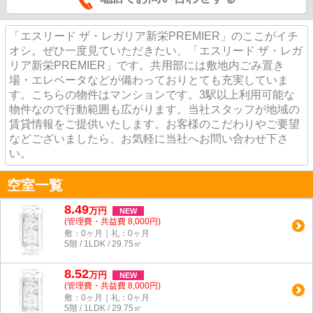
「エスリード ザ・レガリア新栄PREMIER」のここがイチ
オシ。ぜひ一度見ていただきたい、「エスリード ザ・レガ
リア新栄PREMIER」です。共用部には敷地内ごみ置き
場・エレベータなどが備わっておりとても充実していま
す。こちらの物件はマンションです。3駅以上利用可能な
物件なので行動範囲も広がります。当社スタッフが地域の
賃貸情報をご提供いたします。お客様のこだわりやご要望
などございましたら、お気軽に当社へお問い合わせ下さ
い。
空室一覧
8.49
万
円
NEW
(管理費・共益費 8,000円)
敷：0ヶ月｜礼：0ヶ月
5階 / 1LDK / 29.75㎡
8.52
万
円
NEW
(管理費・共益費 8,000円)
敷：0ヶ月｜礼：0ヶ月
5階 / 1LDK / 29.75㎡